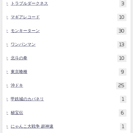
トラブルダークネス
3
マギアレコード
10
モンキーターン
30
ワンパンマン
13
北斗の拳
10
東京喰種
9
沖ドキ
25
甲鉄城のカバネリ
1
秘宝伝
6
にゃんこ大戦争 超神速
1