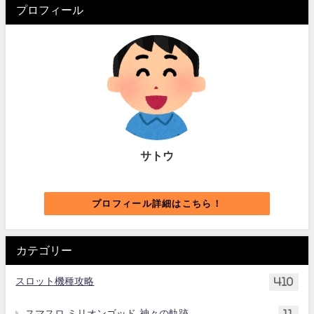
プロフィール
サトウ
プロフィール詳細はこちら！
カテゴリー
スロット機種攻略
410
スマスロ ミリオンゴッド-神々の軌跡-
11