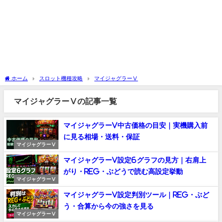
ホーム
スロット機種攻略
マイジャグラーⅤ
マイジャグラーⅤの記事一覧
マイジャグラーV中古価格の目安｜実機購入前
に見る相場・送料・保証
マイジャグラーⅤ
マイジャグラーV設定6グラフの見方｜右肩上
がり・REG・ぶどうで読む高設定挙動
マイジャグラーⅤ
マイジャグラーV設定判別ツール｜REG・ぶど
う・合算から今の強さを見る
マイジャグラーⅤ