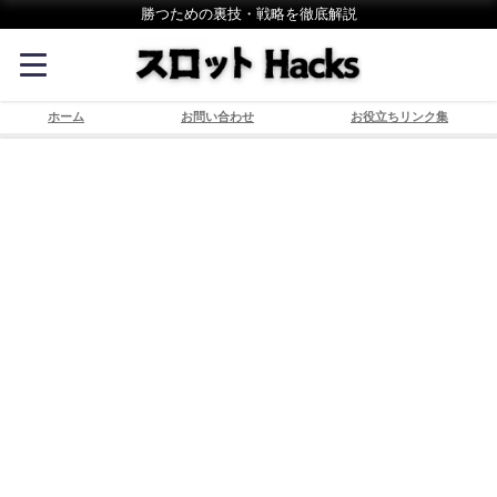
勝つための裏技・戦略を徹底解説
ホーム
お問い合わせ
お役立ちリンク集