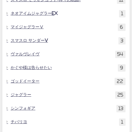
ネオアイムジャグラーEX
1
マイジャグラーⅤ
6
スマスロ サンダーV
3
ヴァルヴレイヴ
54
かぐや様は告らせたい
9
ゴッドイーター
22
ジャグラー
25
シンフォギア
13
チバリヨ
1