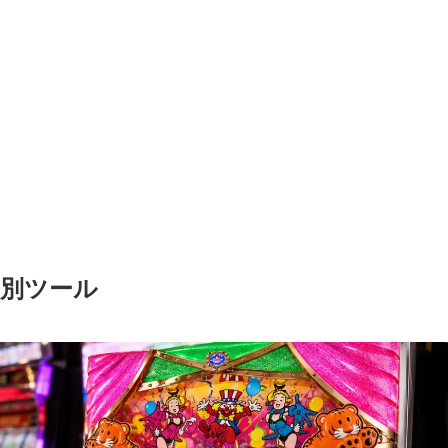
判別ツール