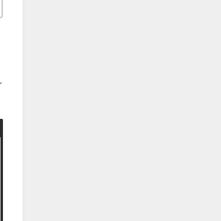
し
に
見