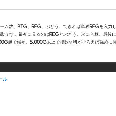
ーム数、BIG、REG、ぶどう、できれば単独REGを入力
助です。最初に見るのはREGとぶどう、次に合算、最後
000G超で候補、5,000G以上で複数材料がそろえば強めに
ール