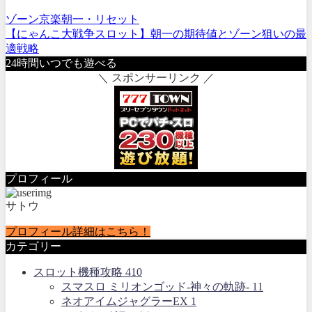
ゾーン
京楽
朝一・リセット
【にゃんこ大戦争スロット】朝一の期待値とゾーン狙いの最
適戦略
24時間いつでも遊べる
＼ スポンサーリンク ／
プロフィール
サトウ
プロフィール詳細はこちら！
カテゴリー
スロット機種攻略
410
スマスロ ミリオンゴッド-神々の軌跡-
11
ネオアイムジャグラーEX
1