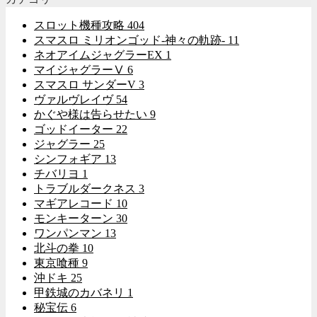
スロット機種攻略
404
スマスロ ミリオンゴッド-神々の軌跡-
11
ネオアイムジャグラーEX
1
マイジャグラーⅤ
6
スマスロ サンダーV
3
ヴァルヴレイヴ
54
かぐや様は告らせたい
9
ゴッドイーター
22
ジャグラー
25
シンフォギア
13
チバリヨ
1
トラブルダークネス
3
マギアレコード
10
モンキーターン
30
ワンパンマン
13
北斗の拳
10
東京喰種
9
沖ドキ
25
甲鉄城のカバネリ
1
秘宝伝
6