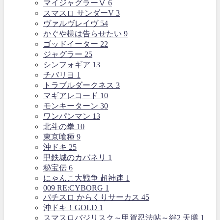
マイジャグラーⅤ
6
スマスロ サンダーV
3
ヴァルヴレイヴ
54
かぐや様は告らせたい
9
ゴッドイーター
22
ジャグラー
25
シンフォギア
13
チバリヨ
1
トラブルダークネス
3
マギアレコード
10
モンキーターン
30
ワンパンマン
13
北斗の拳
10
東京喰種
9
沖ドキ
25
甲鉄城のカバネリ
1
秘宝伝
6
にゃんこ大戦争 超神速
1
009 RE:CYBORG
1
パチスロ からくりサーカス
45
沖ドキ！GOLD
1
スマスロバジリスク～甲賀忍法帖～絆2 天膳
1