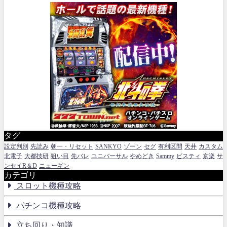
タグ
設定判別
先読み
朝一・リセット
SANKYO
ゾーン
セグ
有利区間
天井
カスタム
北電子
大都技研
狙い目
先バレ
ユニバーサル
やめどき
Sammy
ビスティ
京楽
サ
ンセイR＆D
ニューギン
カテゴリ
スロット機種攻略
パチンコ機種攻略
立ち回り・知識