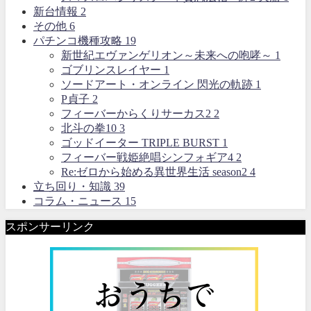
新台情報
2
その他
6
パチンコ機種攻略
19
新世紀エヴァンゲリオン～未来への咆哮～
1
ゴブリンスレイヤー
1
ソードアート・オンライン 閃光の軌跡
1
P貞子
2
フィーバーからくりサーカス2
2
北斗の拳10
3
ゴッドイーター TRIPLE BURST
1
フィーバー戦姫絶唱シンフォギア4
2
Re:ゼロから始める異世界生活 season2
4
立ち回り・知識
39
コラム・ニュース
15
スポンサーリンク