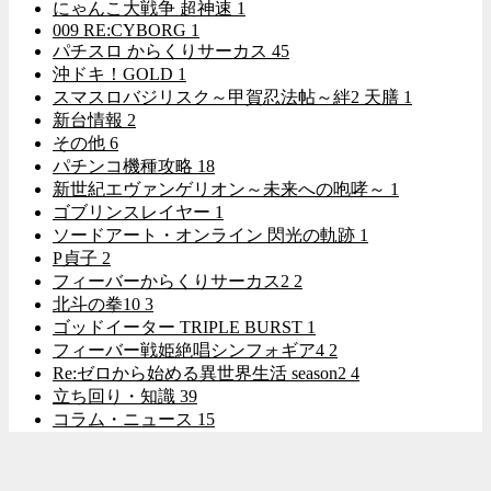
にゃんこ大戦争 超神速
1
009 RE:CYBORG
1
パチスロ からくりサーカス
45
沖ドキ！GOLD
1
スマスロバジリスク～甲賀忍法帖～絆2 天膳
1
新台情報
2
その他
6
パチンコ機種攻略
18
新世紀エヴァンゲリオン～未来への咆哮～
1
ゴブリンスレイヤー
1
ソードアート・オンライン 閃光の軌跡
1
P貞子
2
フィーバーからくりサーカス2
2
北斗の拳10
3
ゴッドイーター TRIPLE BURST
1
フィーバー戦姫絶唱シンフォギア4
2
Re:ゼロから始める異世界生活 season2
4
立ち回り・知識
39
コラム・ニュース
15