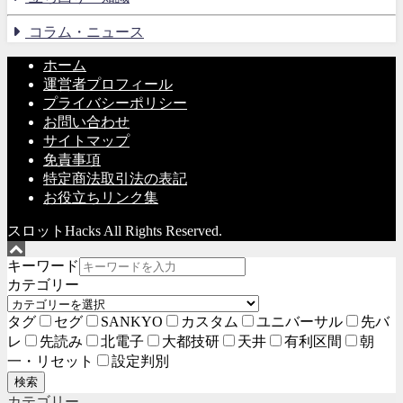
コラム・ニュース
ホーム
運営者プロフィール
プライバシーポリシー
お問い合わせ
サイトマップ
免責事項
特定商法取引法の表記
お役立ちリンク集
スロットHacks All Rights Reserved.
キーワード
カテゴリー
タグ
セグ
SANKYO
カスタム
ユニバーサル
先バ
レ
先読み
北電子
大都技研
天井
有利区間
朝
一・リセット
設定判別
検索
カテゴリー