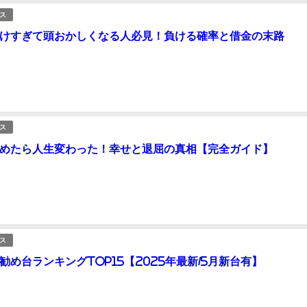
ス
けすぎて頭おかしくなる人必見！負ける確率と借金の末路
ス
めたら人生変わった！幸せと退屈の真相【完全ガイド】
ス
勧め台ランキングTOP15【2025年最新/5月新台有】