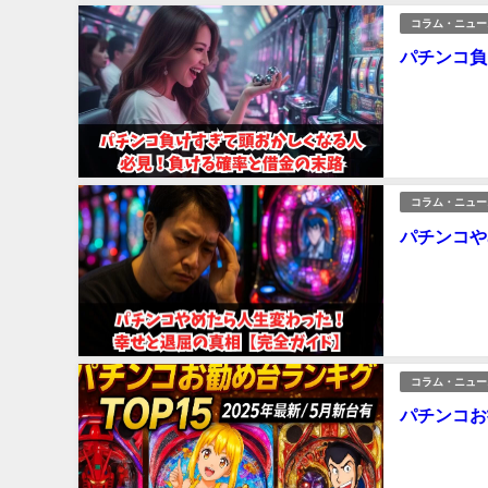
コラム・ニュー
パチンコ負
コラム・ニュー
パチンコや
コラム・ニュー
パチンコお