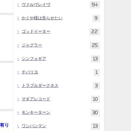
ヴァルヴレイヴ
54
かぐや様は告らせたい
9
ゴッドイーター
22
ジャグラー
25
シンフォギア
13
チバリヨ
1
トラブルダークネス
3
マギアレコード
10
モンキーターン
30
有り
ワンパンマン
13