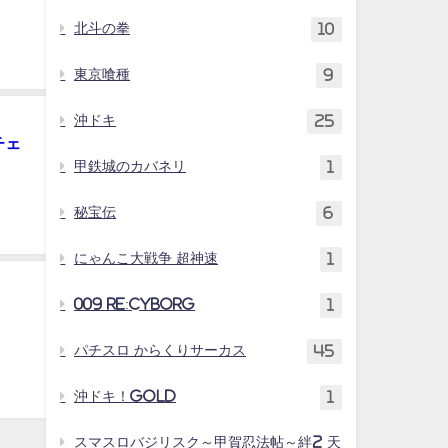
北斗の拳
10
東京喰種
9
沖ドキ
25
チェ
甲鉄城のカバネリ
1
秘宝伝
6
にゃんこ大戦争 超神速
1
009 RE:CYBORG
1
パチスロ からくりサーカス
45
沖ドキ！GOLD
1
スマスロバジリスク～甲賀忍法帖～絆2 天