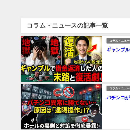
コラム・ニュースの記事一覧
コラム・ニュー
ギャンブル
コラム・ニュー
パチンコが