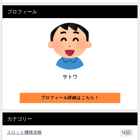
プロフィール
サトウ
プロフィール詳細はこちら！
カテゴリー
スロット機種攻略
410