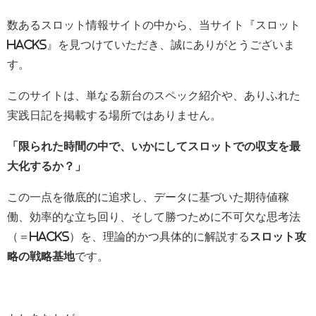
数あるスロット情報サイトの中から、当サイト『スロット
Hacks』を見つけていただき、誠にありがとうございま
す。
このサイトは、単なる新台のスペック紹介や、ありふれた
実践日記を掲載する場所ではありません。
「限られた時間の中で、いかにしてスロットでの収支を最
大化するか？」
この一点を徹底的に追求し、データに基づいた期待値稼
働、効率的な立ち回り、そして勝つために不可欠な思考法
（＝Hacks）を、理論的かつ具体的に解説する
スロット攻
略の戦略基地
です。