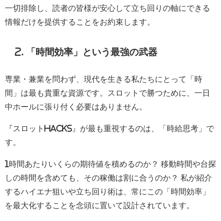
一切排除し、読者の皆様が安心して立ち回りの軸にできる
情報だけを提供することをお約束します。
2. 「時間効率」という最強の武器
専業・兼業を問わず、現代を生きる私たちにとって「時
間」は最も貴重な資源です。スロットで勝つために、一日
中ホールに張り付く必要はありません。
『スロットHacks』が最も重視するのは、「時給思考」で
す。
1時間あたりいくらの期待値を積めるのか？ 移動時間や台探
しの時間を含めても、その稼働は割に合うのか？ 私が紹介
するハイエナ狙いや立ち回り術は、常にこの「時間効率」
を最大化することを念頭に置いて設計されています。