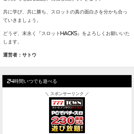
共に学び、共に勝ち、スロットの真の面白さを分かち合っ
ていきましょう。
どうぞ、末永く『スロットHacks』をよろしくお願いいた
します。
運営者：サトウ
24時間いつでも遊べる
＼ スポンサーリンク ／