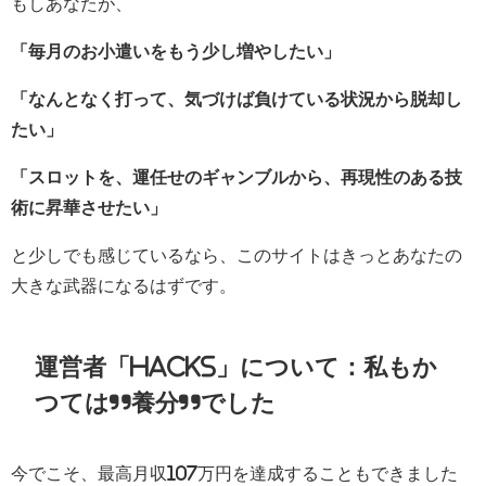
もしあなたが、
「毎月のお小遣いをもう少し増やしたい」
「なんとなく打って、気づけば負けている状況から脱却し
たい」
「スロットを、運任せのギャンブルから、再現性のある技
術に昇華させたい」
と少しでも感じているなら、このサイトはきっとあなたの
大きな武器になるはずです。
運営者「Hacks」について：私もか
つては”養分”でした
今でこそ、最高月収107万円を達成することもできました