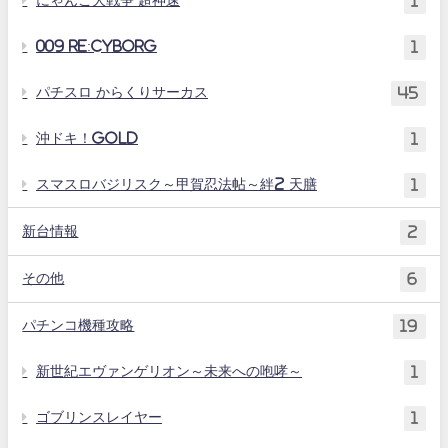
1
009 RE:CYBORG
1
パチスロ からくりサーカス
45
沖ドキ！GOLD
1
スマスロバジリスク～甲賀忍法帖～絆2 天膳
1
新台情報
2
その他
6
パチンコ機種攻略
19
新世紀エヴァンゲリオン～未来への咆哮～
1
ゴブリンスレイヤー
1