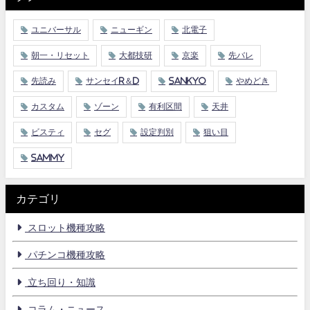
ユニバーサル
ニューギン
北電子
朝一・リセット
大都技研
京楽
先バレ
先読み
サンセイR＆D
SANKYO
やめどき
カスタム
ゾーン
有利区間
天井
ビスティ
セグ
設定判別
狙い目
Sammy
カテゴリ
スロット機種攻略
パチンコ機種攻略
立ち回り・知識
コラム・ニュース