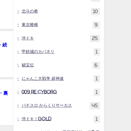
北斗の拳
10
東京喰種
9
沖ドキ
25
・続
甲鉄城のカバネリ
1
秘宝伝
6
にゃんこ大戦争 超神速
1
009 RE:CYBORG
1
・裏
パチスロ からくりサーカス
45
沖ドキ！GOLD
1