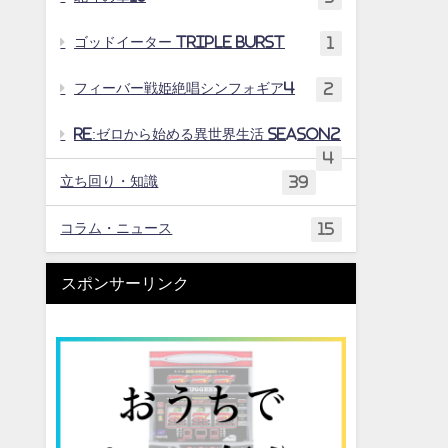
ゴッドイーター TRIPLE BURST
1
フィーバー戦姫絶唱シンフォギア4
2
Re:ゼロから始める異世界生活 season2
4
立ち回り・知識
39
コラム・ニュース
15
スポンサーリンク