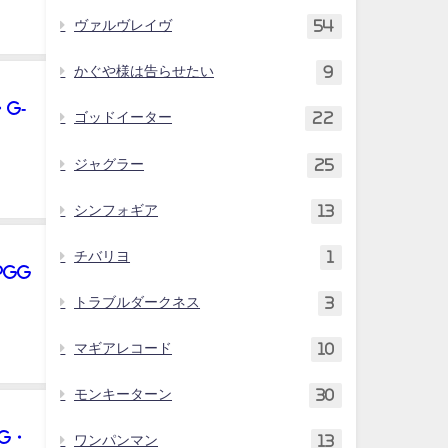
ヴァルヴレイヴ
54
かぐや様は告らせたい
9
G-
ゴッドイーター
22
ジャグラー
25
シンフォギア
13
チバリヨ
1
PGG
トラブルダークネス
3
マギアレコード
10
モンキーターン
30
G・
ワンパンマン
13