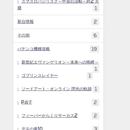
スマスロバジリスク～甲賀忍法帖～絆2 天
膳
1
新台情報
2
その他
6
パチンコ機種攻略
19
新世紀エヴァンゲリオン～未来への咆哮～
1
ゴブリンスレイヤー
1
ソードアート・オンライン 閃光の軌跡
1
P貞子
2
フィーバーからくりサーカス2
2
北斗の拳10
3