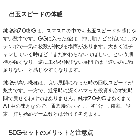
出玉スピードの体感
純増約7.0枚/Gは、スマスロの中でも出玉スピードを感じや
すい数字です。GGに入った後は、押し順ナビと払い出しの
テンポで一気に枚数が伸びる場面があります。大きく連チ
ャンしている時ほど「まだ終わらないでほしい」という期
待が強くなり、逆に単発や伸びない展開では「速いのに物
足りない」と感じやすくなります。
純増が高い機種は、良い展開になった時の回収スピードが
魅力です。一方で、通常時に深くハマった投資を必ず短時
間で戻せるわけではありません。純増7.0枚/Gはあくまで
AT中の速さなので、通常時のハマり、初当たり確率、設
定、打ち始めゲーム数とは分けて考えます。
50Gセットのメリットと注意点