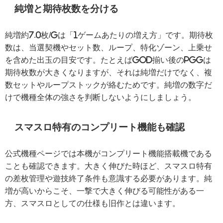
純増と期待枚数を分ける
純増約7.0枚/Gは「1ゲームあたりの増え方」です。期待枚
数は、当選契機やセット数、ループ、特化ゾーン、上乗せ
を含めた出玉の目安です。たとえばGOD揃い後のPGGは
期待枚数が大きくなりますが、それは純増だけでなく、複
数セットやループストックが絡むためです。純増の数字だ
けで機種全体の強さを判断しないようにしましょう。
スマスロ特有のコンプリート機能も確認
公式機種ページでは本機がコンプリート機能搭載機である
ことも確認できます。大きく伸びた時ほど、スマスロ特有
の差枚管理や遊技終了条件も意識する必要があります。純
増が高いからこそ、一撃で大きく伸びる可能性がある一
方、スマスロとしての仕様も旧作とは違います。