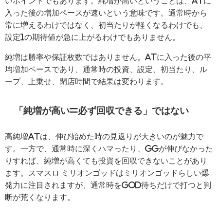
いポイントでもあります。純増が高いということは、ATに
入った後の増加ペースが速いという意味です。通常時から
常に増えるわけではなく、初当たりが軽くなるわけでも、
設定1の期待値が急に上がるわけでもありません。
純増は勝率や保証枚数ではありません。ATに入った後の平
均増加ペースであり、通常時の投資、設定、初当たり、ル
ープ、上乗せ、閉店時間で結果は変わります。
「純増が高い=必ず回収できる」ではない
高純増ATは、伸び始めた時の見返りが大きいのが魅力で
す。一方で、通常時に深くハマったり、GGが伸びなかった
りすれば、純増が高くても投資を回収できないことがあり
ます。スマスロ ミリオンゴッドはミリオンゴッドらしい爆
発力に注目されますが、通常時をGOD待ちだけで打つと判
断が荒くなります。