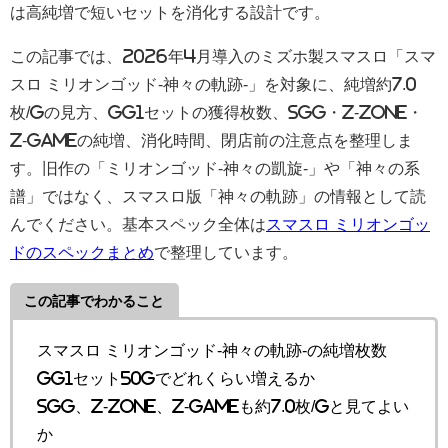
は高純増で短いセットを消化する設計です。
この記事では、2026年4月導入のミズホ製スマスロ「スマ
スロ ミリオンゴッド-神々の軌跡-」を対象に、純増約7.0
枚/Gの見方、GG1セットの獲得枚数、SGG・Z-ZONE・
Z-GAMEの純増、消化時間、閉店前の注意点を整理しま
す。旧作の「ミリオンゴッド-神々の凱旋-」や「神々の系
譜」ではなく、スマスロ版「神々の軌跡」の情報として読
んでください。基本スペック全体は
スマスロ ミリオンゴッ
ドのスペックまとめ
で整理しています。
この記事でわかること
スマスロ ミリオンゴッド-神々の軌跡-の純増枚数
GG1セット50Gでどれくらい増えるか
SGG、Z-ZONE、Z-GAMEも約7.0枚/Gと見てよい
か