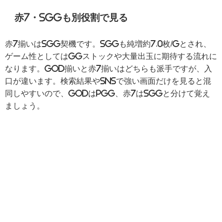
赤7・SGGも別役割で見る
赤7揃いはSGG契機です。SGGも純増約7.0枚/Gとされ、
ゲーム性としてはGGストックや大量出玉に期待する流れに
なります。GOD揃いと赤7揃いはどちらも派手ですが、入
口が違います。検索結果やSNSで強い画面だけを見ると混
同しやすいので、GODはPGG、赤7はSGGと分けて覚え
ましょう。