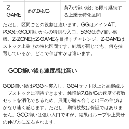
Z-
黄7が揃い続ける限り継続す
約7.0枚/G
GAME
る上乗せ特化区間
ただし、区間ごとの役割は違います。GGはメインAT、
PGGはGOD揃いからの特別な入口、SGGは赤7揃い契
機、Z-ZONEはZ-GAMEを目指すチャレンジ、Z-GAMEは
ストック上乗せの特化区間です。純増が同じでも、何を抽
選しているか、どこで伸ばすかは違います。
GOD揃い後も速度感は高い
GOD揃い後はPGGへ突入し、GG4セット以上と高継続ル
ープストックに期待できます。純増約7.0枚/Gの速度で複数
セットを消化できるため、展開が噛み合うと出玉の伸びは
かなり速く感じます。ただし、期待枚数は保証ではありま
せん。GOD揃いは強い入口ですが、結果はループや上乗せ
の伸び方に左右されます。