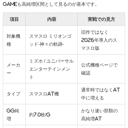
GAMEも高純増区間として見るのが基本です。
項目
内容
実戦での見方
旧作ではなく
対象機
スマスロ ミリオンゴ
2026年導入のス
種
ッド-神々の軌跡-
マスロ版
ミズホ / ユニバーサル
メーカ
公式機種ページで
エンターテインメン
ー
確認
ト
通常時ではなくAT
タイプ
スマスロAT機
中に増える
GG純
かなり速い部類の
約7.0枚/G
増
高純増AT