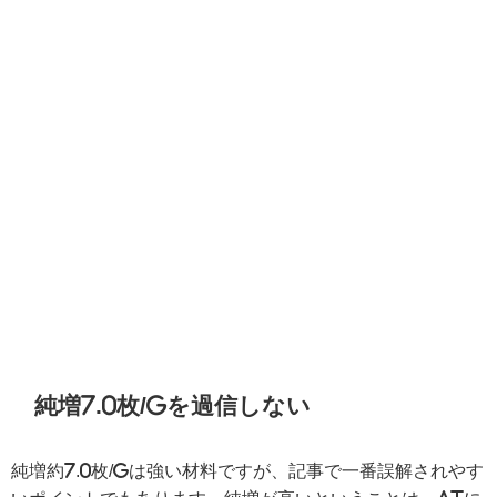
純増7.0枚/Gを過信しない
純増約7.0枚/Gは強い材料ですが、記事で一番誤解されやす