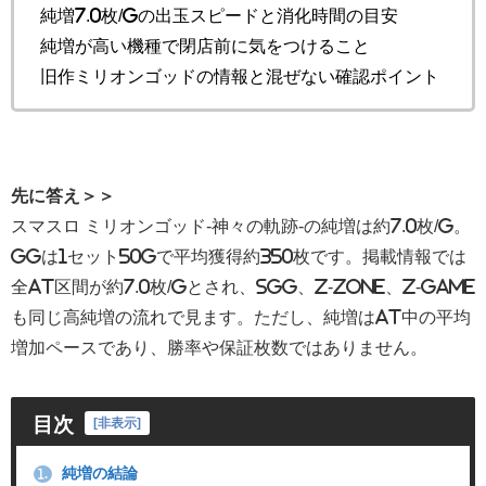
純増7.0枚/Gの出玉スピードと消化時間の目安
純増が高い機種で閉店前に気をつけること
旧作ミリオンゴッドの情報と混ぜない確認ポイント
先に答え＞＞
スマスロ ミリオンゴッド-神々の軌跡-の純増は約7.0枚/G。
GGは1セット50Gで平均獲得約350枚です。掲載情報では
全AT区間が約7.0枚/Gとされ、SGG、Z-ZONE、Z-GAME
も同じ高純増の流れで見ます。ただし、純増はAT中の平均
増加ペースであり、勝率や保証枚数ではありません。
目次
[
非表示
]
純増の結論
1.