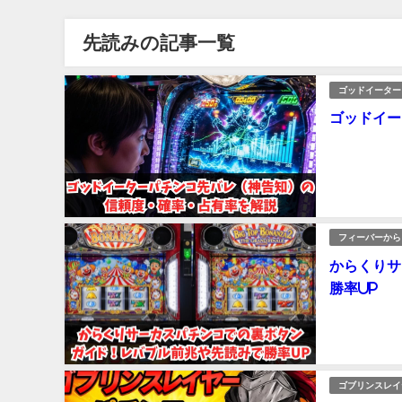
先読みの記事一覧
ゴッドイーター T
ゴッドイー
フィーバーから
からくりサ
勝率UP
ゴブリンスレイ