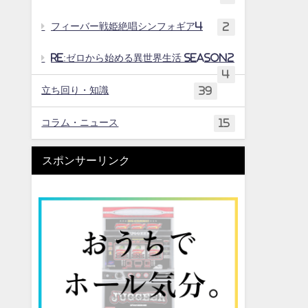
フィーバー戦姫絶唱シンフォギア4
2
Re:ゼロから始める異世界生活 season2
4
立ち回り・知識
39
コラム・ニュース
15
スポンサーリンク