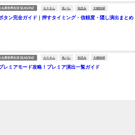
カスタム
先バレ
先読み
大都技研
める異世界生活 season2
ボタン完全ガイド｜押すタイミング・信頼度・隠し演出まとめ
カスタム
先バレ
先読み
大都技研
める異世界生活 season2
プレミアモード攻略！プレミア演出一覧ガイド