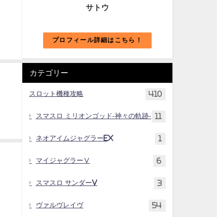
サトウ
プロフィール詳細はこちら！
カテゴリー
スロット機種攻略
410
スマスロ ミリオンゴッド-神々の軌跡-
11
ネオアイムジャグラーEX
1
マイジャグラーⅤ
6
スマスロ サンダーV
3
ヴァルヴレイヴ
54