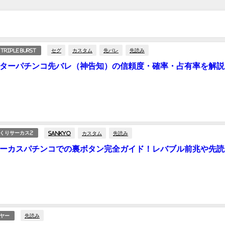
セグ
カスタム
先バレ
先読み
RIPLE BURST
ターパチンコ先バレ（神告知）の信頼度・確率・占有率を解説
SANKYO
カスタム
先読み
くりサーカス2
ーカスパチンコでの裏ボタン完全ガイド！レバブル前兆や先読
先読み
ヤー