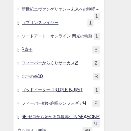
新世紀エヴァンゲリオン～未来への咆哮～
1
ゴブリンスレイヤー
1
ソードアート・オンライン 閃光の軌跡
1
P貞子
2
フィーバーからくりサーカス2
2
北斗の拳10
3
ゴッドイーター TRIPLE BURST
1
フィーバー戦姫絶唱シンフォギア4
2
Re:ゼロから始める異世界生活 season2
4
立ち回り・知識
39