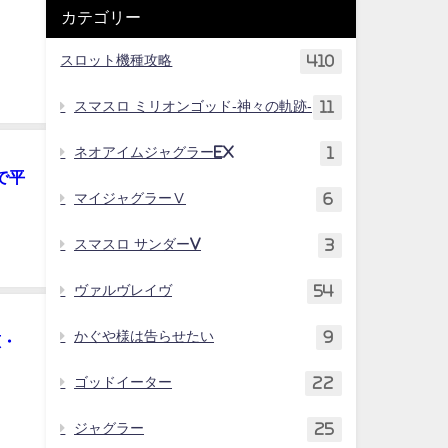
カテゴリー
スロット機種攻略
410
スマスロ ミリオンゴッド-神々の軌跡-
11
ネオアイムジャグラーEX
1
で平
マイジャグラーⅤ
6
スマスロ サンダーV
3
ヴァルヴレイヴ
54
かぐや様は告らせたい
9
恵・
ゴッドイーター
22
ジャグラー
25