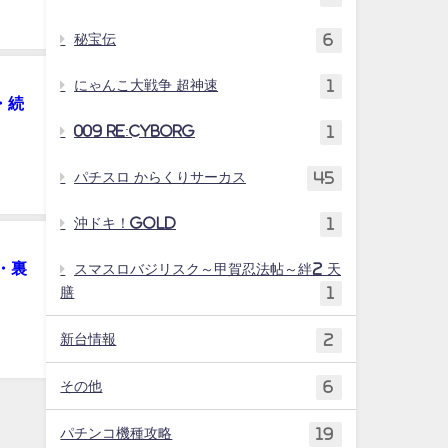
秘宝伝
6
にゃんこ大戦争 超神速
1
・続
009 RE:CYBORG
1
パチスロ からくりサーカス
45
沖ドキ！GOLD
1
・裏
スマスロバジリスク～甲賀忍法帖～絆2 天
膳
1
新台情報
2
その他
6
パチンコ機種攻略
19