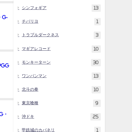
シンフォギア
13
G-
チバリヨ
1
トラブルダークネス
3
マギアレコード
10
モンキーターン
30
PGG
ワンパンマン
13
北斗の拳
10
東京喰種
9
G・
沖ドキ
25
甲鉄城のカバネリ
1