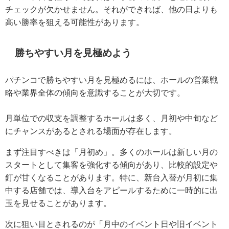
チェックが欠かせません。それができれば、他の日よりも
高い勝率を狙える可能性があります。
勝ちやすい月を見極めよう
パチンコで勝ちやすい月を見極めるには、ホールの営業戦
略や業界全体の傾向を意識することが大切です。
月単位での収支を調整するホールは多く、月初や中旬など
にチャンスがあるとされる場面が存在します。
まず注目すべきは「月初め」。多くのホールは新しい月の
スタートとして集客を強化する傾向があり、比較的設定や
釘が甘くなることがあります。特に、新台入替が月初に集
中する店舗では、導入台をアピールするために一時的に出
玉を見せることがあります。
次に狙い目とされるのが「月中のイベント日や旧イベント