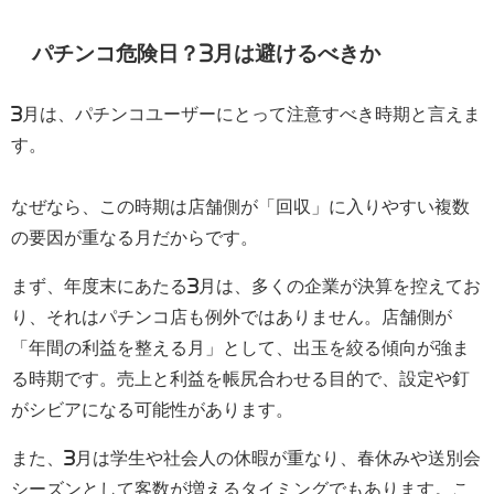
パチンコ危険日？3月は避けるべきか
3月は、パチンコユーザーにとって注意すべき時期と言えま
す。
なぜなら、この時期は店舗側が「回収」に入りやすい複数
の要因が重なる月だからです。
まず、年度末にあたる3月は、多くの企業が決算を控えてお
り、それはパチンコ店も例外ではありません。店舗側が
「年間の利益を整える月」として、出玉を絞る傾向が強ま
る時期です。売上と利益を帳尻合わせる目的で、設定や釘
がシビアになる可能性があります。
また、3月は学生や社会人の休暇が重なり、春休みや送別会
シーズンとして客数が増えるタイミングでもあります。こ