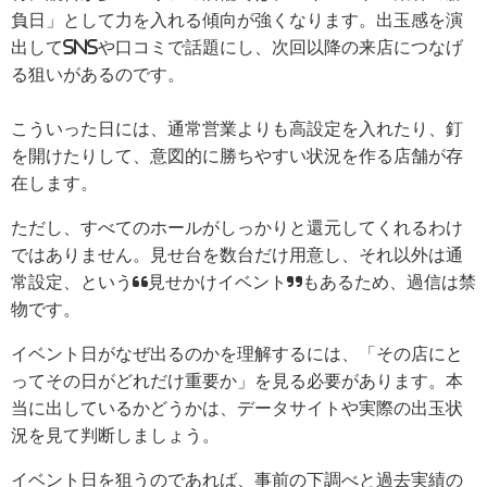
負日」として力を入れる傾向が強くなります。出玉感を演
出してSNSや口コミで話題にし、次回以降の来店につなげ
る狙いがあるのです。
こういった日には、通常営業よりも高設定を入れたり、釘
を開けたりして、意図的に勝ちやすい状況を作る店舗が存
在します。
ただし、すべてのホールがしっかりと還元してくれるわけ
ではありません。見せ台を数台だけ用意し、それ以外は通
常設定、という“見せかけイベント”もあるため、過信は禁
物です。
イベント日がなぜ出るのかを理解するには、「その店にと
ってその日がどれだけ重要か」を見る必要があります。本
当に出しているかどうかは、データサイトや実際の出玉状
況を見て判断しましょう。
イベント日を狙うのであれば、事前の下調べと過去実績の