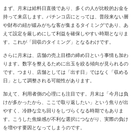
まず、月末は給料日直後であり、多くの人が比較的お金を
持って来店します。パチンコ店にとっては、普段来ない層
や財布の紐が緩みがちな客が集まるタイミングであり、あ
えて設定を厳しめにして利益を確保しやすい時期となりま
す。これが「回収のタイミング」となるわけです。
さらに月末は、店舗の売上目標の締め日という事情も加わ
ります。数字を整えるために出玉を絞る傾向が見られるの
です。つまり、店舗としては「出す日」ではなく「収める
日」として調整される可能性があります。
加えて、利用者側の心理にも注目です。月末は「今月は負
けが多かったから、ここで取り返したい」という焦りが出
やすく、冷静な立ち回りをしづらくなる時期でもありま
す。こうした焦燥感が不利な選択につながり、実際の負け
を増やす要因となってしまうのです。