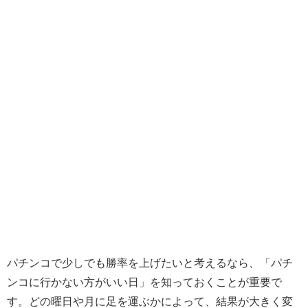
パチンコで少しでも勝率を上げたいと考えるなら、「パチ
ンコに行かない方がいい日」を知っておくことが重要で
す。どの曜日や月に足を運ぶかによって、結果が大きく変