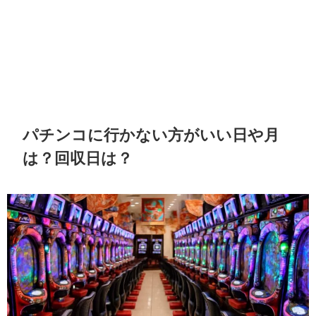
パチンコに行かない方がいい日や月
は？回収日は？