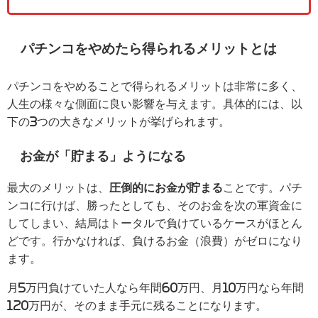
パチンコをやめたら得られるメリットとは
パチンコをやめることで得られるメリットは非常に多く、
人生の様々な側面に良い影響を与えます。具体的には、以
下の3つの大きなメリットが挙げられます。
お金が「貯まる」ようになる
最大のメリットは、
圧倒的にお金が貯まる
ことです。パチ
ンコに行けば、勝ったとしても、そのお金を次の軍資金に
してしまい、結局はトータルで負けているケースがほとん
どです。行かなければ、負けるお金（浪費）がゼロになり
ます。
月5万円負けていた人なら年間60万円、月10万円なら年間
120万円が、そのまま手元に残ることになります。