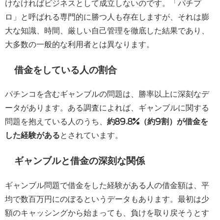
けなければビジネスとして成立しない
のです。「パチプ
ロ」と呼ばれる専門的に勝つ人も存在しますが、それは膨
大な知識、時間、厳しい自己管理を徹底した結果であり、
大多数の一般的な利用者とは異なります。
借金をしている人の割合
パチンコを含むギャンブルの問題は、勝率以上に深刻なデ
ータがあります。ある調査によれば、ギャンブルに関する
問題を抱えている人のうち、
約89.8%（約9割）が借金を
した経験がある
とされています。
ギャンブルと借金の深刻な関係
ギャンブル問題で借金をした経験がある人の借金額は、平
均で数百万円にのぼるというデータもあります。最初は少
額のキャッシングから始まっても、負けを取り戻そうとす