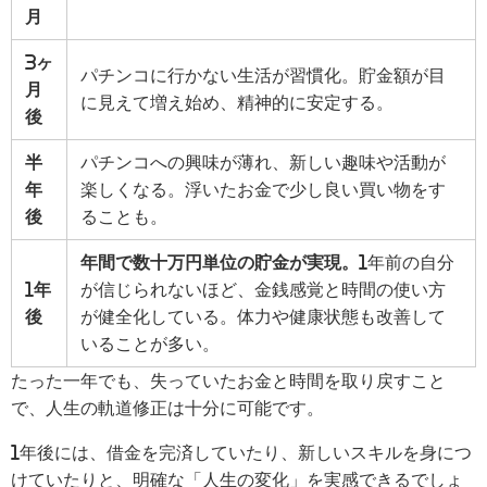
月
3ヶ
パチンコに行かない生活が習慣化。貯金額が目
月
に見えて増え始め、精神的に安定する。
後
半
パチンコへの興味が薄れ、新しい趣味や活動が
年
楽しくなる。浮いたお金で少し良い買い物をす
後
ることも。
年間で数十万円単位の貯金が実現。
1年前の自分
1年
が信じられないほど、金銭感覚と時間の使い方
後
が健全化している。体力や健康状態も改善して
いることが多い。
たった一年でも、失っていたお金と時間を取り戻すこと
で、人生の軌道修正は十分に可能です。
1年後には、借金を完済していたり、新しいスキルを身につ
けていたり
と、明確な「人生の変化」を実感できるでしょ