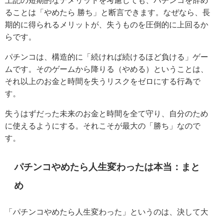
ることは「やめたら 勝ち」と断言できます。なぜなら、長
期的に得られるメリットが、失うものを圧倒的に上回るか
らです。
パチンコは、構造的に「続ければ続けるほど負ける」ゲー
ム
です。そのゲームから降りる（やめる）ということは、
それ以上のお金と時間を失うリスクをゼロにする行為で
す。
失うはずだった未来のお金と時間を全て守り、自分のため
に使えるようにする。それこそが最大の「勝ち」なので
す。
パチンコやめたら人生変わったは本当：まと
め
「パチンコやめたら人生変わった」というのは、決して大