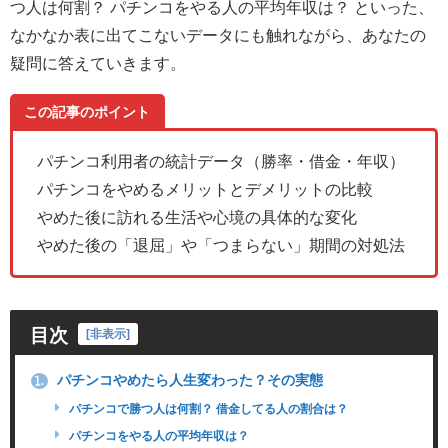
つ人は何割？ パチンコをやる人の平均年収は？ といった、
なかなか表に出てこないデータにも触れながら、あなたの
疑問に答えていきます。
この記事のポイント
パチンコ利用者の統計データ（勝率・借金・年収）
パチンコをやめるメリットとデメリットの比較
やめた後に訪れる生活や心境の具体的な変化
やめた後の「退屈」や「つまらない」期間の対処法
目次
[
非表示
]
パチンコやめたら人生変わった？その実態
1.
パチンコで勝つ人は何割？ 借金してる人の割合は？
パチンコをやる人の平均年収は？