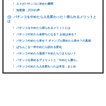
人々がパチンコに冷めた瞬間
知恵袋・2chの声
パチンコをやめたら人生変わった！得られるメリットと
2.
は
パチンコをやめたら得られるメリットとは
パチンコやめたら金持ちになる？ お金は余る？
パチンコやめたら幸せ？ ギャンブル辞めたら幸せ？の真相
ぱちんこを一年やめたら訪れる変化
パチンコやめたら退屈？やめたらつまらない？
パチンコを辞めるデメリットと「やめたら勝ち」
パチンコやめたら人生変わったは本当：まとめ