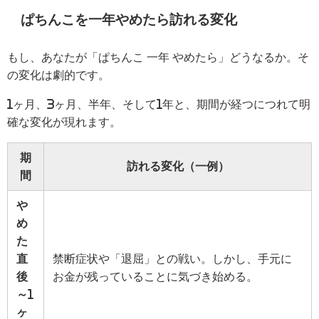
ぱちんこを一年やめたら訪れる変化
もし、あなたが「ぱちんこ 一年 やめたら」どうなるか。そ
の変化は劇的です。
1ヶ月、3ヶ月、半年、そして1年と、期間が経つにつれて明
確な変化が現れます。
期
訪れる変化（一例）
間
や
め
た
直
禁断症状や「退屈」との戦い。しかし、手元に
後
お金が残っていることに気づき始める。
～1
ヶ