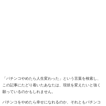
「パチンコやめたら人生変わった」という言葉を検索し、
この記事にたどり着いたあなたは、現状を変えたいと強く
願っているのかもしれません。
パチンコをやめたら幸せになれるのか、それともパチンコ