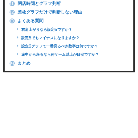
閉店時間とグラフ判断
11.
差枚グラフだけで判断しない理由
12.
よくある質問
13.
右肩上がりなら設定6ですか？
設定6でもマイナスになりますか？
設定6グラフで一番見るべき数字は何ですか？
途中から座るなら何ゲーム以上が目安ですか？
まとめ
14.