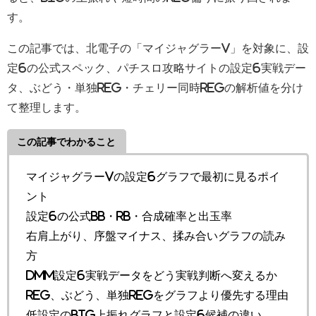
す。
この記事では、北電子の「マイジャグラーV」を対象に、設
定6の公式スペック、パチスロ攻略サイトの設定6実戦デー
タ、ぶどう・単独REG・チェリー同時REGの解析値を分け
て整理します。
この記事でわかること
マイジャグラーVの設定6グラフで最初に見るポイ
ント
設定6の公式BB・RB・合成確率と出玉率
右肩上がり、序盤マイナス、揉み合いグラフの読み
方
DMM設定6実戦データをどう実戦判断へ変えるか
REG、ぶどう、単独REGをグラフより優先する理由
低設定のBIG上振れグラフと設定6候補の違い