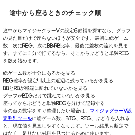
途中から座るときのチェック順
途中からマイジャグラーVの設定6候補を探すなら、グラフ
の見た目だけで座らないほうが安全です。最初に総ゲーム
数、次にREG、次にBB/RB比率、最後に差枚の流れを見ま
す。すでに自分で打てるなら、そこからぶどうと単独REG
を数え始めます。
総ゲーム数が十分にあるかを見る
REG確率が設定4以上の近辺に残っているかを見る
BBとRBが極端に離れていないかを見る
グラフがBIGだけで跳ねていないかを見る
座ってからぶどうと単独REGを分けて記録する
今の台の数字をすぐ整理したい場合は、
マイジャグラーV設
定判別ツール
に総ゲーム数、BIG、REG、ぶどうを入れる
と、現在値を見直しやすくなります。ツール結果も断定で
はなく、足りない材料を見つけるために使います。