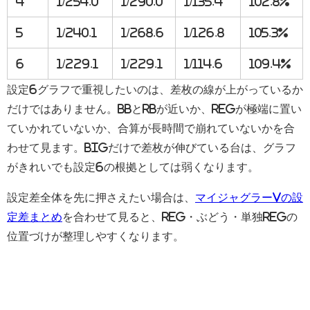
4
1/254.0
1/290.0
1/135.4
102.8%
5
1/240.1
1/268.6
1/126.8
105.3%
6
1/229.1
1/229.1
1/114.6
109.4%
設定6グラフで重視したいのは、差枚の線が上がっているか
だけではありません。BBとRBが近いか、REGが極端に置い
ていかれていないか、合算が長時間で崩れていないかを合
わせて見ます。BIGだけで差枚が伸びている台は、グラフ
がきれいでも設定6の根拠としては弱くなります。
設定差全体を先に押さえたい場合は、
マイジャグラーVの設
定差まとめ
を合わせて見ると、REG・ぶどう・単独REGの
位置づけが整理しやすくなります。