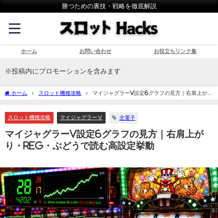
勝つための裏技・戦略を徹底解説
ホーム
お問い合わせ
お役立ちリンク集
※投稿内にプロモーションを含みます
ホーム
スロット機種攻略
マイジャグラーV設定6グラフの見方｜右肩上が
り・REG・ぶどうで読む高設定挙動
スロット機種攻略
マイジャグラーⅤ
北電子
マイジャグラーV設定6グラフの見方｜右肩上が
り・REG・ぶどうで読む高設定挙動