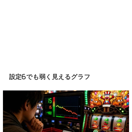
設定6でも弱く見えるグラフ