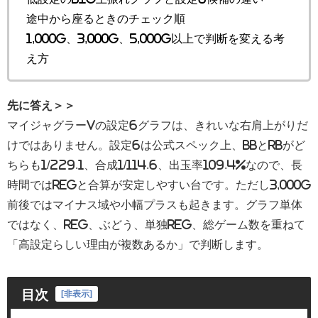
途中から座るときのチェック順
1,000G、3,000G、5,000G以上で判断を変える考
え方
先に答え＞＞
マイジャグラーVの設定6グラフは、きれいな右肩上がりだ
けではありません。設定6は公式スペック上、BBとRBがど
ちらも1/229.1、合成1/114.6、出玉率109.4%なので、長
時間ではREGと合算が安定しやすい台です。ただし3,000G
前後ではマイナス域や小幅プラスも起きます。グラフ単体
ではなく、REG、ぶどう、単独REG、総ゲーム数を重ねて
「高設定らしい理由が複数あるか」で判断します。
目次
[
非表示
]