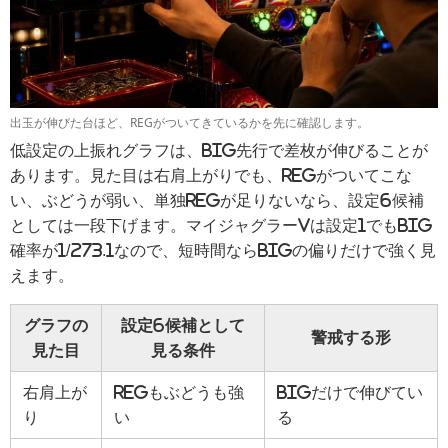
出玉が伸びた台ほど、REGがついてきているかを先に確認します。
低設定の上振れグラフは、BIG先行で差枚が伸びることが
あります。見た目は右肩上がりでも、REGがついてこな
い、ぶどうが弱い、単独REGが足りないなら、設定6候補
としては一段下げます。マイジャグラーVは設定1でもBIG
確率が1/273.1なので、短時間ならBIGの偏りだけで強く見
えます。
グラフの
設定6候補として
警戒する形
見た目
見る条件
右肩上が
REGもぶどうも強
BIGだけで伸びてい
り
い
る