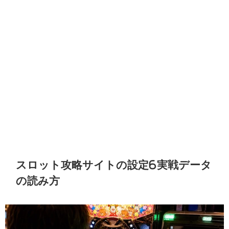
スロット攻略サイトの設定6実戦データ
の読み方