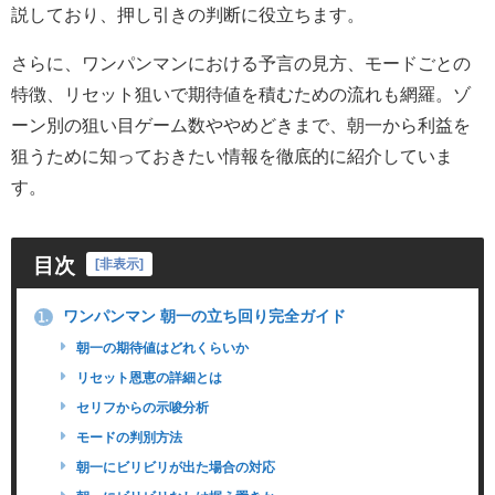
説しており、押し引きの判断に役立ちます。
さらに、ワンパンマンにおける予言の見方、モードごとの
特徴、リセット狙いで期待値を積むための流れも網羅。ゾ
ーン別の狙い目ゲーム数ややめどきまで、朝一から利益を
狙うために知っておきたい情報を徹底的に紹介していま
す。
目次
[
非表示
]
ワンパンマン 朝一の立ち回り完全ガイド
1.
朝一の期待値はどれくらいか
リセット恩恵の詳細とは
セリフからの示唆分析
モードの判別方法
朝一にビリビリが出た場合の対応