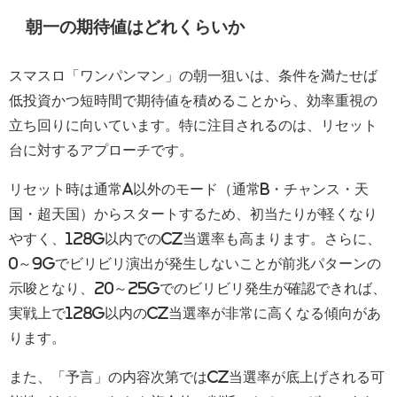
朝一の期待値はどれくらいか
スマスロ「ワンパンマン」の朝一狙いは、条件を満たせば
低投資かつ短時間で期待値を積めることから、効率重視の
立ち回りに向いています。特に注目されるのは、リセット
台に対するアプローチです。
リセット時は通常A以外のモード（通常B・チャンス・天
国・超天国）からスタートするため、初当たりが軽くなり
やすく、128G以内でのCZ当選率も高まります。さらに、
0～9Gでビリビリ演出が発生しないことが前兆パターンの
示唆となり、20～25Gでのビリビリ発生が確認できれば、
実戦上で128G以内のCZ当選率が非常に高くなる傾向があ
ります。
また、「予言」の内容次第ではCZ当選率が底上げされる可