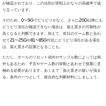
が確認されており、この法則が実戦上かなりの高確率で成
り立っています。
そのため、0〜9Gでビリビリがなく、さらに20G以降にも
ビリビリ演出が確認できない場合は、据え置きの可能性が
高くなると判断できます。加えて、前日のゲーム数と合わ
せて21〜25Gや81〜85G付近にビリビリ演出がある場合
は、据え置きの証拠となることも。
ただし、ホールのリセット傾向やサンプル数によっては例
外もあるため、予言やゲーム数の挙動とあわせて慎重に見
極める必要があります。あくまで「据え置きの疑いが強ま
る」条件の一つとして、複合的な判断材料にしましょう。