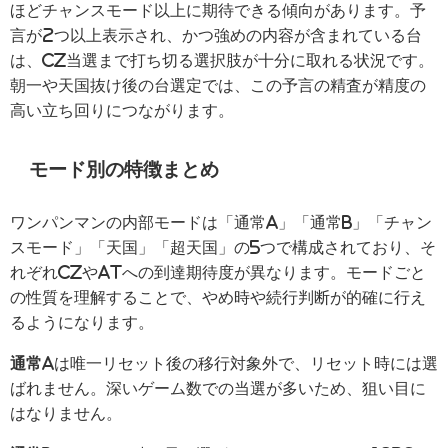
ほどチャンスモード以上に期待できる傾向があります。予
言が2つ以上表示され、かつ強めの内容が含まれている台
は、CZ当選まで打ち切る選択肢が十分に取れる状況です。
朝一や天国抜け後の台選定では、この予言の精査が精度の
高い立ち回りにつながります。
モード別の特徴まとめ
ワンパンマンの内部モードは「通常A」「通常B」「チャン
スモード」「天国」「超天国」の5つで構成されており、そ
れぞれCZやATへの到達期待度が異なります。モードごと
の性質を理解することで、やめ時や続行判断が的確に行え
るようになります。
通常A
は唯一リセット後の移行対象外で、リセット時には選
ばれません。深いゲーム数での当選が多いため、狙い目に
はなりません。