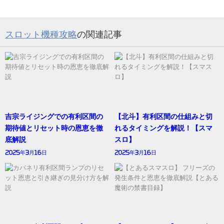
スロット機種攻略
の関連記事
吉宗ライジングでの有利区間の
【北斗】有利区間の仕組みと切
期待値とリセット時の恩恵を徹
れるタイミングを解説！【スマ
底解説
スロ】
2025年3月16日
2025年3月16日