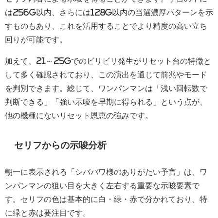
は256G以内、さらには128G以内の当選濃厚パターンを示
すものもあり、これを活用することでより精度の高い立ち
回りが可能です。
加えて、21～25Gでのビリビリ発生がリセット台の特徴と
して多く確認されており、この演出を通じて前兆やモード
を判別できます。総じて、ワンパンマンは「浅い回転数で
判断できる」「強い示唆を早期に得られる」という点が、
他の機種にないリセット恩恵の強みです。
セリフからの示唆分析
朝一に表示される「シババワ様のありがたい予言」は、ワ
ンパンマンの狙い目を大きく左右する重要な示唆要素で
す。セリフの色は基本的に白・緑・赤で分かれており、特
に緑と赤は要注目です。