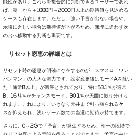
能性があり、これらを複合的に判断できるユーザーであれ
ば、朝一から＋1000円～2000円以上の期待値を見込める
ケースも存在します。ただし、強い予言が出ない場合や、
示唆に乏しい場合は期待値が下がるため、無理に追わず次
の台へ移動する判断も重要です。
リセット恩恵の詳細とは
リセット時の恩恵が明確に存在するのが、スマスロ「ワン
パンマン」の大きな魅力です。設定変更後はモードAを除い
た「通常B以上」が濃厚とされており、特に53.1％が通常
B、16.4％がチャンスモード、30.1％が天国に振り分けら
れます。これにより、いきなり天井まで引っ張られるケー
スが抑えられ、浅いゲーム数での当選に期待が持てます。
さらに、0～2Gで「予言」が発生するため、朝一の段階で
セリフ内容による示唆を得ることができます。予言の中に