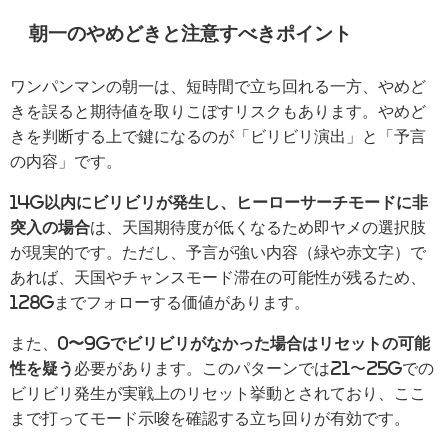
朝一のやめどきと注意すべきポイント
ワンパンマンの朝一は、短時間で立ち回れる一方、やめど
きを誤ると期待値を取りこぼすリスクもあります。やめど
きを判断する上で鍵になるのが「ビリビリ演出」と「予言
の内容」です。
14G以内にビリビリが発生し、ヒーローサーチモードに非
突入の場合
は、天国期待度が低くなるため即ヤメの選択肢
が現実的です。ただし、予言が強い内容（緑や赤文字）で
あれば、天国やチャンスモード滞在の可能性が残るため、
128Gまでフォローする価値があります。
また、
0〜9Gでビリビリがなかった場合はリセットの可能
性を疑う
必要があります。このパターンでは21〜25Gでの
ビリビリ発生が実戦上のリセット挙動とされており、ここ
まで打ってモード示唆を確認する立ち回りが有効です。