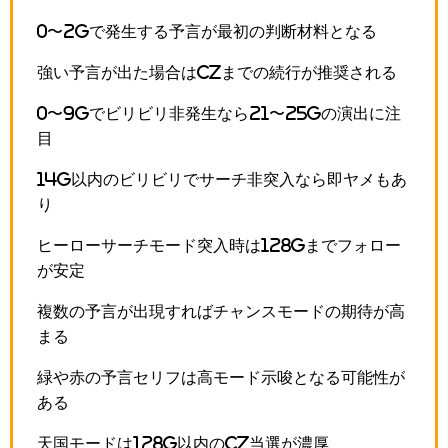
0〜2Gで発生する予言が最初の判断材料となる
強い予言が出た場合はCZまでの続行が推奨される
0〜9Gでビリビリ非発生なら21〜25Gの演出に注
目
14G以内のビリビリでサーチ非突入なら即ヤメもあ
り
ヒーローサーチモード突入時は128Gまでフォロー
が安定
複数の予言が出現すればチャンスモードの期待が高
まる
緑や赤の予言セリフは高モード示唆となる可能性が
ある
天国モードは128G以内のCZ当選が濃厚