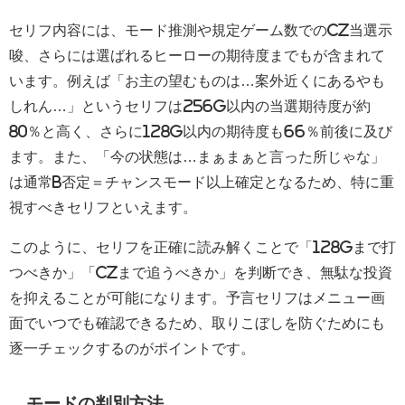
セリフ内容には、モード推測や規定ゲーム数でのCZ当選示
唆、さらには選ばれるヒーローの期待度までもが含まれて
います。例えば「お主の望むものは…案外近くにあるやも
しれん…」というセリフは256G以内の当選期待度が約
80％と高く、さらに128G以内の期待度も66％前後に及び
ます。また、「今の状態は…まぁまぁと言った所じゃな」
は通常B否定＝チャンスモード以上確定となるため、特に重
視すべきセリフといえます。
このように、セリフを正確に読み解くことで「128Gまで打
つべきか」「CZまで追うべきか」を判断でき、無駄な投資
を抑えることが可能になります。予言セリフはメニュー画
面でいつでも確認できるため、取りこぼしを防ぐためにも
逐一チェックするのがポイントです。
モードの判別方法