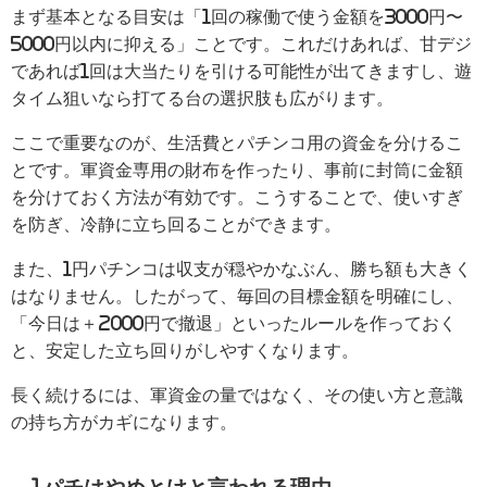
まず基本となる目安は「1回の稼働で使う金額を3000円〜
5000円以内に抑える」ことです。これだけあれば、甘デジ
であれば1回は大当たりを引ける可能性が出てきますし、遊
タイム狙いなら打てる台の選択肢も広がります。
ここで重要なのが、生活費とパチンコ用の資金を分けるこ
とです。軍資金専用の財布を作ったり、事前に封筒に金額
を分けておく方法が有効です。こうすることで、使いすぎ
を防ぎ、冷静に立ち回ることができます。
また、1円パチンコは収支が穏やかなぶん、勝ち額も大きく
はなりません。したがって、毎回の目標金額を明確にし、
「今日は＋2000円で撤退」といったルールを作っておく
と、安定した立ち回りがしやすくなります。
長く続けるには、軍資金の量ではなく、その使い方と意識
の持ち方がカギになります。