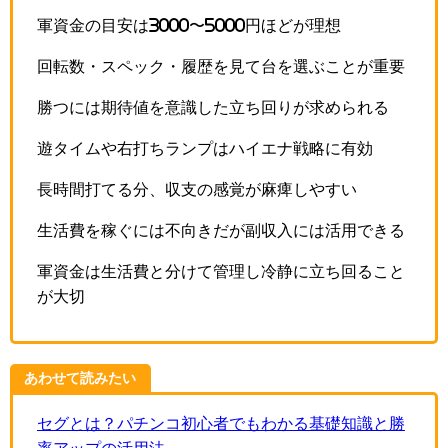
軍資金の目安は3000〜5000円ほどが理想
回転数・スペック・履歴を見て台を選ぶことが重要
勝つには期待値を意識した立ち回りが求められる
遊タイムや右打ちランプはハイエナ戦略に有効
長時間打てる分、収支の感覚が麻痺しやすい
生活費を稼ぐには不向きだが副収入には活用できる
軍資金は生活費と分けて管理し冷静に立ち回ること
が大切
あわせて読みたい
セグとは？パチンコ初心者でもわかる基礎知識と勝