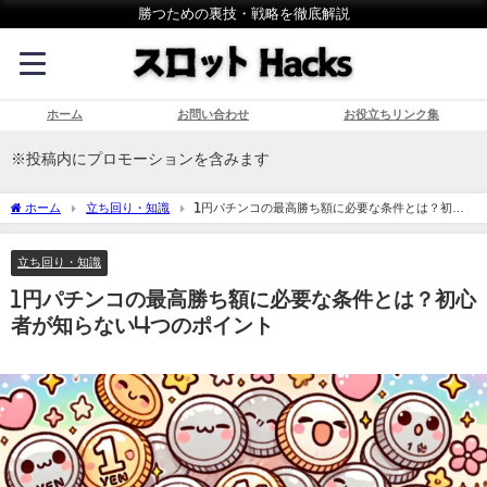
勝つための裏技・戦略を徹底解説
ホーム
お問い合わせ
お役立ちリンク集
※投稿内にプロモーションを含みます
ホーム
立ち回り・知識
1円パチンコの最高勝ち額に必要な条件とは？初心
者が知らない4つのポイント
立ち回り・知識
1円パチンコの最高勝ち額に必要な条件とは？初心
者が知らない4つのポイント