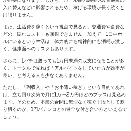
入れ替えなどに影響されるため、稼げる環境が長く続くと
は限りません。
また、生活費を稼ぐという視点で見ると、交通費や食費な
どの「隠れコスト」も無視できません。加えて、1日中ホー
ルにいるという生活は、体力的にも精神的にも消耗が激し
く、健康面へのリスクもあります。
さらに、1パチは勝っても1万円未満の収支になることが多
く、トータルで見れば「アルバイトをしていた方が効率が
良い」と考える人も少なくありません。
ただし、「副収入」や「お小遣い稼ぎ」という目的であれ
ば、立ち回り次第で月に1万〜2万円ほどのプラスは見込め
ます。そのため、本業の合間に無理なく稼ぐ手段として割
り切るのが、1円パチンコとの健全な付き合い方といえるで
しょう。