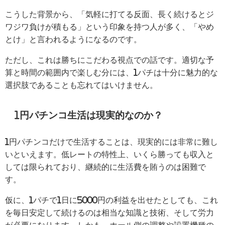
こうした背景から、「気軽に打てる反面、長く続けるとジ
ワジワ負けが積もる」という印象を持つ人が多く、「やめ
とけ」と言われるようになるのです。
ただし、これは勝ちにこだわる視点での話です。適切な予
算と時間の範囲内で楽しむ分には、1パチは十分に魅力的な
選択肢であることも忘れてはいけません。
1円パチンコ生活は現実的なのか？
1円パチンコだけで生活することは、現実的には非常に難し
いといえます。低レートの特性上、いくら勝っても収入と
しては限られており、継続的に生活費を賄うのは困難で
す。
仮に、1パチで1日に5000円の利益を出せたとしても、これ
を毎日安定して続けるのは相当な知識と技術、そして労力
が必要になります。しかも、ホール側の調整や設置機種の