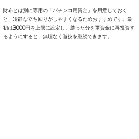
財布とは別に専用の「パチンコ用資金」を用意しておく
と、冷静な立ち回りがしやすくなるためおすすめです。最
初は3000円を上限に設定し、勝った分を軍資金に再投資す
るようにすると、無理なく遊技を継続できます。