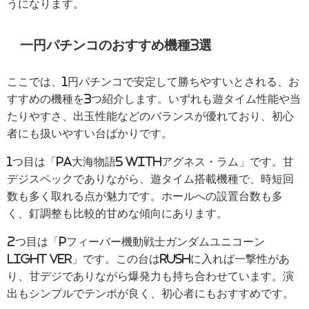
うになります。
一円パチンコのおすすめ機種3選
ここでは、1円パチンコで安定して勝ちやすいとされる、お
すすめの機種を3つ紹介します。いずれも遊タイム性能や当
たりやすさ、出玉性能などのバランスが優れており、初心
者にも扱いやすい台ばかりです。
1つ目は「PA大海物語5 Withアグネス・ラム」です。甘
デジスペックでありながら、遊タイム搭載機種で、時短回
数も多く取れる点が魅力です。ホールへの設置台数も多
く、釘調整も比較的甘めな傾向にあります。
2つ目は「Pフィーバー機動戦士ガンダムユニコーン
LIGHT ver」です。この台はRUSHに入れば一撃性があ
り、甘デジでありながら爆発力も持ち合わせています。演
出もシンプルでテンポが良く、初心者にもおすすめです。