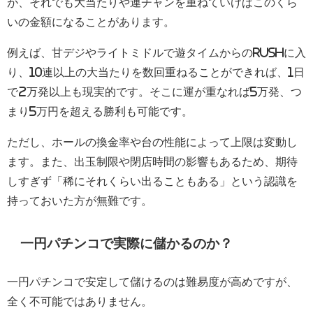
が、それでも大当たりや連チャンを重ねていけばこのくら
いの金額になることがあります。
例えば、甘デジやライトミドルで遊タイムからのRUSHに入
り、10連以上の大当たりを数回重ねることができれば、1日
で2万発以上も現実的です。そこに運が重なれば5万発、つ
まり5万円を超える勝利も可能です。
ただし、ホールの換金率や台の性能によって上限は変動し
ます。また、出玉制限や閉店時間の影響もあるため、期待
しすぎず「稀にそれくらい出ることもある」という認識を
持っておいた方が無難です。
一円パチンコで実際に儲かるのか？
一円パチンコで安定して儲けるのは難易度が高めですが、
全く不可能ではありません。