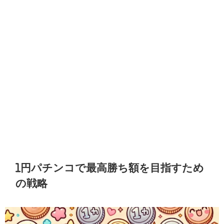
1円パチンコで最高勝ち額を目指すため
の戦略