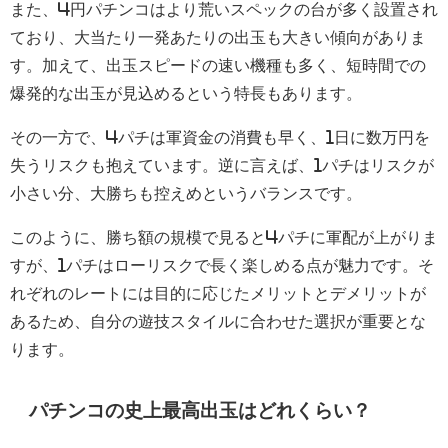
また、4円パチンコはより荒いスペックの台が多く設置され
ており、大当たり一発あたりの出玉も大きい傾向がありま
す。加えて、出玉スピードの速い機種も多く、短時間での
爆発的な出玉が見込めるという特長もあります。
その一方で、4パチは軍資金の消費も早く、1日に数万円を
失うリスクも抱えています。逆に言えば、1パチはリスクが
小さい分、大勝ちも控えめというバランスです。
このように、勝ち額の規模で見ると4パチに軍配が上がりま
すが、1パチはローリスクで長く楽しめる点が魅力です。そ
れぞれのレートには目的に応じたメリットとデメリットが
あるため、自分の遊技スタイルに合わせた選択が重要とな
ります。
パチンコの史上最高出玉はどれくらい？