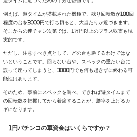
遊タイムに近づくための十分な数値です。
例えば、遊タイムが搭載された機種で、残り回転数が100回
程度の台を3000円で打ち切ると、大当たりが近づきます。
そこからの連チャン次第では、1万円以上のプラス収支も現
実的です。
ただし、注意すべき点として、どの台も勝てるわけではな
いということです。回らない台や、スペックの重たい台に
誤って座ってしまうと、3000円でも何も起きずに終わる可
能性はあります。
そのため、事前にスペックを調べ、できれば遊タイムまで
の回転数を把握してから着席することが、勝率を上げるカ
ギになります。
1円パチンコの軍資金はいくらですか？