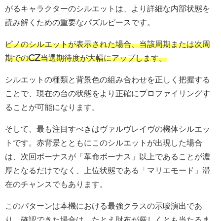
がるキャラクターのシルエットは、より詳細な内部状態を
読み解くための重要なパズルピースです。
ピノのシルエットが表示された場合、当該周期または次周
期でのCZ当選期待度が大幅にアップします。
シルエットの種類と背景色の組み合わせを正しく把握する
ことで、現在の台の状態をより正確にプロファイリングす
ることが可能になります。
そして、最も注目すべきはヴァルヴレイヴの機体シルエッ
トです。赤背景とともにこのシルエットが出現した場合
は、次回ボーナスが「革命ボーナス」以上であることが濃
厚となるだけでなく、上位状態である「マリエモード」滞
在のチャンスでもあります。
このパターンは本機における最強クラスの示唆演出であ
り、確認できた場合は、たとえ財布が厳しくとも当たるま