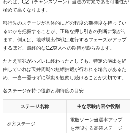
われば、CZ（チャンスゾーン）当選の前兆である可能性が
極めて高くなります。
移行先のステージが具体的にどの程度の期待度を持ってい
るのかを把握することが、正確な押し引きの判断に繋がり
ます。例えば、地球脱出作戦は進行するフェーズがアップ
するほど、最終的なCZ突入への期待が膨らみます。
たとえ前兆がハズレに終わったとしても、特定の演出を経
由していれば天井周期の短縮抽選が行われる場合があるた
め、一喜一憂せずに挙動を観察し続けることが大切です。
各ステージが持つ役割と期待度の目安
ステージ名称
主な示唆内容や役割
電脳ゾーン当選率アップ
夕方ステージ
を示唆する高確ステージ