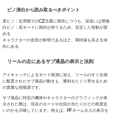
ピノ演出から読み取るべきポイント
黒ピノ：近周期でのCZ当選に期待しつつも、深追いは禁物
白ピノ：高モードに期待が持てるため、安定した挙動が望
める
キャラクターの造形が鮮明であるほど、期待値も高まる傾
向にある
リールの左にあるサブ液晶の表示と法則
アイキャッチによるモード推測に加え、リールのすぐ左側
に配置されたサブ液晶の動きも、勝利をたぐり寄せるため
の貴重な情報源です。
サブ液晶に特定の機体やキャラクターのグラフィックが表
示された際は、現在のモードや次回の当たりがどの程度近
いのかを示唆しています。例えば、PFネーム火人の表示を