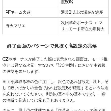
度80%
PFネーム火遊
通常B以上の滞在が濃厚
次回革命ボーナス ＋ マ
野火マリエ
リエモード滞在の期待大
終了画面のパターンで見抜く高設定の兆候
CZやボーナスが終了した際に表示される画面は、モード推
測とは異なる次元、すなわち「設定判別」において主役級
の役割を果たします。
画面を縁取る枠の色に注目し、銀色であれば設定4以上、そ
して眩いばかりの金色であれば設定6が確定するという法則
を忘れないでください。判別の基本中の基本ですが、一瞬
の油断で見逃しては元も子もありません。
さらに、最上位の状態である「超革命ラッシュ」の終了画