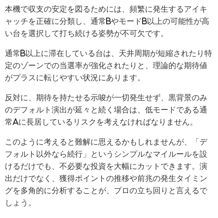
本機で収支の安定を図るためには、頻繁に発生するアイキ
ャッチを正確に分類し、通常BやモードB以上の可能性が高
い台を選択して打ち続ける姿勢が不可欠です。
通常B以上に滞在している台は、天井周期が短縮されたり特
定のゾーンでの当選率が強化されたりと、
理論的な期待値
がプラスに転じやすい
状況にあります。
反対に、期待を持たせる示唆が一切発生せず、黒背景のみ
のデフォルト演出が延々と続く場合は、低モードである通
常Aに長居しているリスクを考えなければなりません。
このように考えると難解に思えるかもしれませんが、「デ
フォルト以外なら続行」というシンプルなマイルールを設
けるだけでも、不必要な投資を大幅にカットできます。演
出だけでなく、獲得ポイントの推移や前兆の発生タイミン
グを多角的に分析することが、プロの立ち回りと言えるで
しょう。