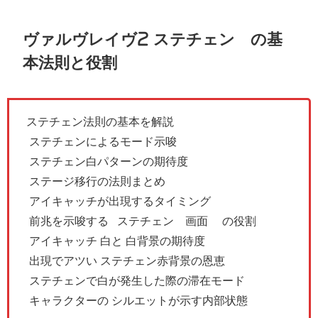
ヴァルヴレイヴ2 ステチェン の基
本法則と役割
ステチェン法則の基本を解説
ステチェンによるモード示唆
ステチェン白パターンの期待度
ステージ移行の法則まとめ
アイキャッチが出現するタイミング
前兆を示唆する ステチェン 画面 の役割
アイキャッチ 白と 白背景の期待度
出現でアツい ステチェン赤背景の恩恵
ステチェンで白が発生した際の滞在モード
キャラクターの シルエットが示す内部状態