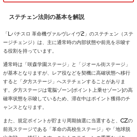
ステチェン法則の基本を解説
「Lパチスロ 革命機ヴァルヴレイヴ2」のステチェン（ステ
ージチェンジ）は、主に通常時の内部状態や前兆を示唆す
る役割を持っています。
通常時は「咲森学園ステージ」と「ジオール街ステージ」
が基本となりますが、
レア役などを契機に高確状態へ移行
すると「夕方ステージ」へステチェン
することがありま
す。夕方ステージは電脳ゾーン[ポイント上乗せゾーン]の高
確率状態を示唆しているため、滞在中はポイント獲得のチ
ャンスとなります。
また、規定ポイントが貯まり周期抽選に当選すると、CZの
前兆ステージである「革命の高校生ステージ」や「地球脱