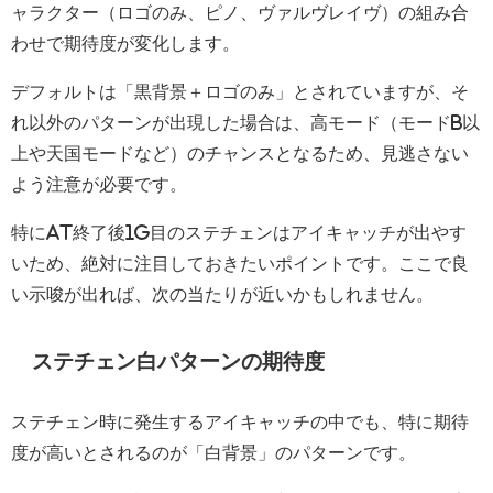
ャラクター（ロゴのみ、ピノ、ヴァルヴレイヴ）の組み合
わせで期待度が変化します。
デフォルトは「黒背景＋ロゴのみ」とされていますが、そ
れ以外のパターンが出現した場合は、高モード（モードB以
上や天国モードなど）のチャンスとなるため、見逃さない
よう注意が必要です。
特にAT終了後1G目のステチェンはアイキャッチが出やす
いため、絶対に注目しておきたいポイントです。ここで良
い示唆が出れば、次の当たりが近いかもしれません。
ステチェン白パターンの期待度
ステチェン時に発生するアイキャッチの中でも、
特に期待
度が高いとされるのが「白背景」のパターン
です。