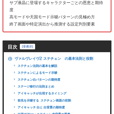
サブ液晶に登場するキャラクターごとの恩恵と期待
度
高モードや天国モード示唆パターンの見極め方
終了画面や特定演出から推測する設定判別要素
目次
[
非表示
]
ヴァルヴレイヴ2 ステチェン の基本法則と役割
1.
ステチェン法則の基本を解説
ステチェンによるモード示唆
ステチェン白パターンの期待度
ステージ移行の法則まとめ
アイキャッチが出現するタイミング
前兆を示唆する ステチェン画面の役割
アイキャッチ 白と 白背景の期待度