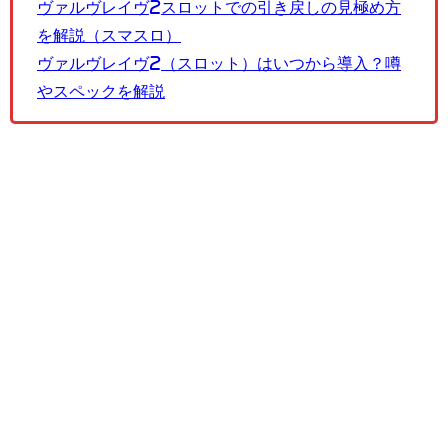
ヴァルヴレイヴ2スロットでの引き戻しの見極め方
を解説（スマスロ）
ヴァルヴレイヴ2（スロット）はいつから導入？噂
やスペックを解説