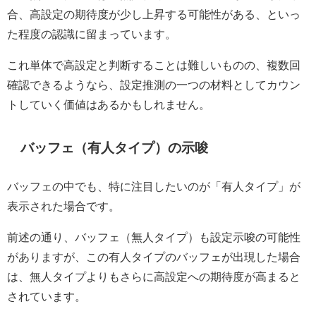
合、高設定の期待度が少し上昇する可能性がある、といっ
た程度の認識に留まっています。
これ単体で高設定と判断することは難しいものの、複数回
確認できるようなら、設定推測の一つの材料としてカウン
トしていく価値はあるかもしれません。
バッフェ（有人タイプ）の示唆
バッフェの中でも、特に注目したいのが「有人タイプ」が
表示された場合です。
前述の通り、バッフェ（無人タイプ）も設定示唆の可能性
がありますが、この有人タイプのバッフェが出現した場合
は、無人タイプよりもさらに高設定への期待度が高まると
されています。