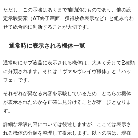
ただし、この示唆はあくまで補助的なものであり、他の設
定示唆要素（AT終了画面、獲得枚数表示など）と組み合わ
せて総合的に判断することが大切です。
通常時に表示される機体一覧
通常時にサブ液晶に表示される機体は、大きく分けて2種類
に分類されます。それは「ヴァルヴレイヴ機体」と「バッ
フェ」です。
それぞれが異なる内容を示唆しているため、どちらの機体
が表示されたのかを正確に見分けることが第一歩となりま
す。
詳細な示唆内容については後述しますが、ここでは表示さ
れる機体の分類を整理して提示します。以下の表は、現在