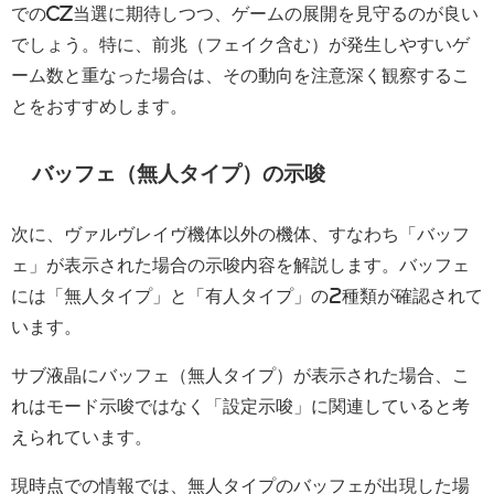
でのCZ当選に期待しつつ、ゲームの展開を見守るのが良い
でしょう。特に、前兆（フェイク含む）が発生しやすいゲ
ーム数と重なった場合は、その動向を注意深く観察するこ
とをおすすめします。
バッフェ（無人タイプ）の示唆
次に、ヴァルヴレイヴ機体以外の機体、すなわち「バッフ
ェ」が表示された場合の示唆内容を解説します。バッフェ
には「無人タイプ」と「有人タイプ」の2種類が確認されて
います。
サブ液晶にバッフェ（無人タイプ）が表示された場合、こ
れはモード示唆ではなく「設定示唆」に関連していると考
えられています。
現時点での情報では、無人タイプのバッフェが出現した場