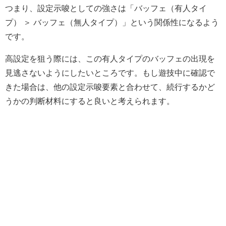
つまり、設定示唆としての強さは「バッフェ（有人タイ
プ） ＞ バッフェ（無人タイプ）」という関係性になるよう
です。
高設定を狙う際には、この有人タイプのバッフェの出現を
見逃さないようにしたいところです。もし遊技中に確認で
きた場合は、他の設定示唆要素と合わせて、続行するかど
うかの判断材料にすると良いと考えられます。