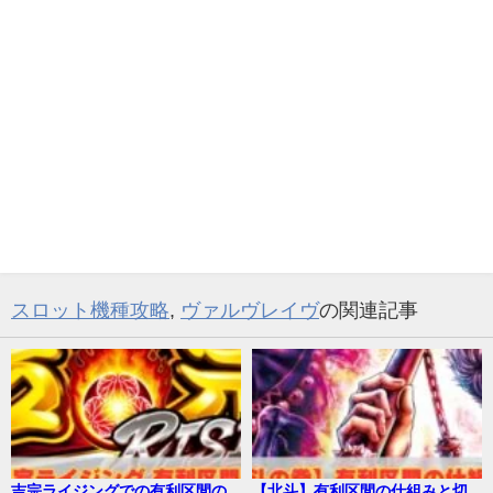
スロット機種攻略
,
ヴァルヴレイヴ
の関連記事
吉宗ライジングでの有利区間の
【北斗】有利区間の仕組みと切