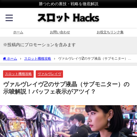
勝つための裏技・戦略を徹底解説
ホーム
お問い合わせ
お役立ちリンク集
※投稿内にプロモーションを含みます
ホーム
スロット機種攻略
ヴァルヴレイヴ2のサブ液晶（サブモニター）の
示唆解説！バッフェ表示がアツイ？
スロット機種攻略
ヴァルヴレイヴ
ヴァルヴレイヴ2のサブ液晶（サブモニター）の
示唆解説！バッフェ表示がアツイ？