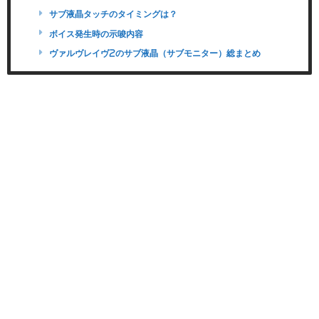
サブ液晶タッチのタイミングは？
ボイス発生時の示唆内容
ヴァルヴレイヴ2のサブ液晶（サブモニター）総まとめ