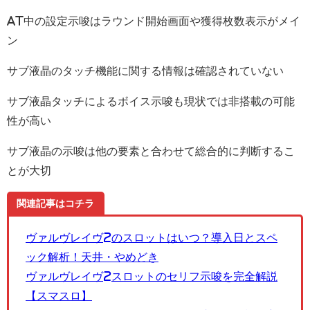
AT中の設定示唆はラウンド開始画面や獲得枚数表示がメイ
ン
サブ液晶のタッチ機能に関する情報は確認されていない
サブ液晶タッチによるボイス示唆も現状では非搭載の可能
性が高い
サブ液晶の示唆は他の要素と合わせて総合的に判断するこ
とが大切
関連記事はコチラ
ヴァルヴレイヴ2のスロットはいつ？導入日とスペ
ック解析！天井・やめどき
ヴァルヴレイヴ2スロットのセリフ示唆を完全解説
【スマスロ】