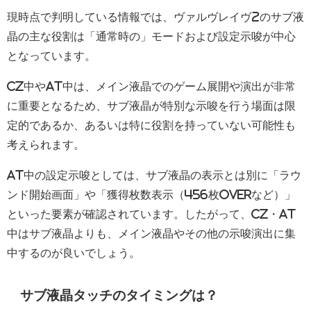
現時点で判明している情報では、ヴァルヴレイヴ2のサブ液
晶の主な役割は「通常時の」モードおよび設定示唆が中心
となっています。
CZ中やAT中は、メイン液晶でのゲーム展開や演出が非常
に重要となるため、サブ液晶が特別な示唆を行う場面は限
定的であるか、あるいは特に役割を持っていない可能性も
考えられます。
AT中の設定示唆としては、サブ液晶の表示とは別に「ラウ
ンド開始画面」や「獲得枚数表示（456枚OVERなど）」
といった要素が確認されています。したがって、CZ・AT
中はサブ液晶よりも、メイン液晶やその他の示唆演出に集
中するのが良いでしょう。
サブ液晶タッチのタイミングは？