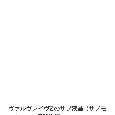
ヴァルヴレイヴ2のサブ液晶（サブモ