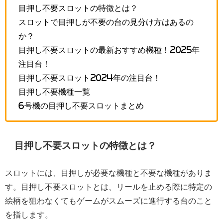
目押し不要スロットの特徴とは？
スロットで目押しが不要の台の見分け方はあるの
か？
目押し不要スロットの最新おすすめ機種！2025年
注目台！
目押し不要スロット2024年の注目台！
目押し不要機種一覧
6号機の目押し不要スロットまとめ
目押し不要スロットの特徴とは？
スロットには、目押しが必要な機種と不要な機種がありま
す。目押し不要スロットとは、リールを止める際に特定の
絵柄を狙わなくてもゲームがスムーズに進行する台のこと
を指します。