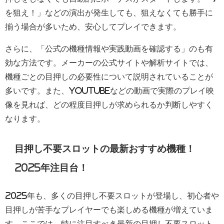
を狙え！」などの演出が発生しても、狙えなくても勝手に
揃う場合が多いため、安心してプレイできます。
さらに、「公式の機種情報や実践動画を確認する」のも有
効な方法です。メーカーの公式サイトや解析サイトでは、
機種ごとの目押しの必要性について説明されていることが
多いです。また、YouTubeなどの動画で実際のプレイ映
像を見れば、どの程度目押しが求められるか判断しやすく
なります。
目押し不要スロットの最新おすすめ機種！
2025年注目台！
2025年も、多くの目押し不要スロットが登場し、初心者や
目押しが苦手なプレイヤーでも楽しめる機種が増えていま
す。ここでは、特に注目すべき最新の目押し不要スロット