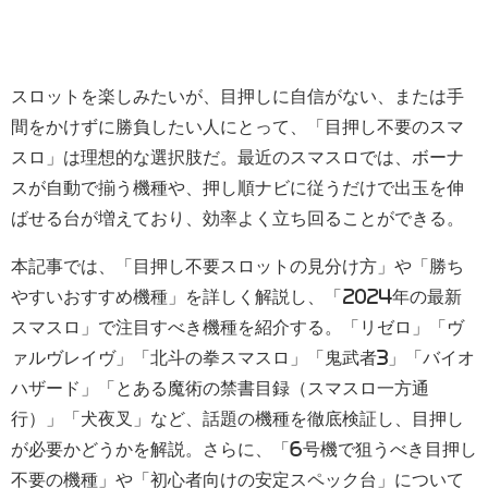
スロットを楽しみたいが、目押しに自信がない、または手
間をかけずに勝負したい人にとって、「目押し不要のスマ
スロ」は理想的な選択肢だ。最近のスマスロでは、ボーナ
スが自動で揃う機種や、押し順ナビに従うだけで出玉を伸
ばせる台が増えており、効率よく立ち回ることができる。
本記事では、「目押し不要スロットの見分け方」や「勝ち
やすいおすすめ機種」を詳しく解説し、「2024年の最新
スマスロ」で注目すべき機種を紹介する。「リゼロ」「ヴ
ァルヴレイヴ」「北斗の拳スマスロ」「鬼武者3」「バイオ
ハザード」「とある魔術の禁書目録（スマスロ一方通
行）」「犬夜叉」など、話題の機種を徹底検証し、目押し
が必要かどうかを解説。さらに、「6号機で狙うべき目押し
不要の機種」や「初心者向けの安定スペック台」について