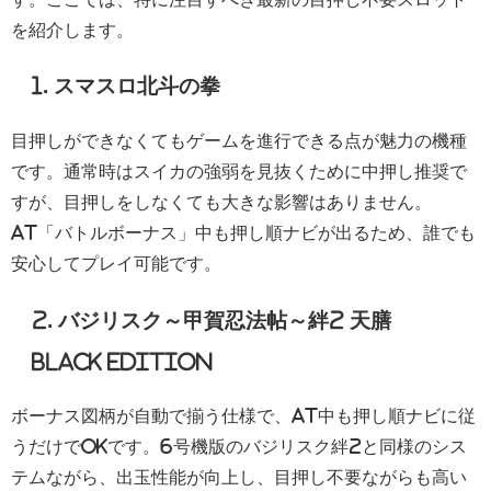
を紹介します。
1. スマスロ北斗の拳
目押しができなくてもゲームを進行できる点が魅力の機種
です。通常時はスイカの強弱を見抜くために中押し推奨で
すが、目押しをしなくても大きな影響はありません。
AT「バトルボーナス」中も押し順ナビが出るため、誰でも
安心してプレイ可能です。
2. バジリスク～甲賀忍法帖～絆2 天膳
BLACK EDITION
ボーナス図柄が自動で揃う仕様で、AT中も押し順ナビに従
うだけでOKです。6号機版のバジリスク絆2と同様のシス
テムながら、出玉性能が向上し、目押し不要ながらも高い