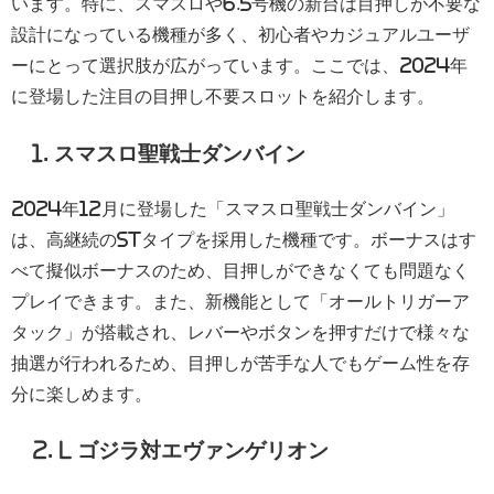
います。特に、スマスロや6.5号機の新台は目押しが不要な
設計になっている機種が多く、初心者やカジュアルユーザ
ーにとって選択肢が広がっています。ここでは、2024年
に登場した注目の目押し不要スロットを紹介します。
1. スマスロ聖戦士ダンバイン
2024年12月に登場した「スマスロ聖戦士ダンバイン」
は、高継続のSTタイプを採用した機種です。ボーナスはす
べて擬似ボーナスのため、目押しができなくても問題なく
プレイできます。また、新機能として「オールトリガーア
タック」が搭載され、レバーやボタンを押すだけで様々な
抽選が行われるため、目押しが苦手な人でもゲーム性を存
分に楽しめます。
2. L ゴジラ対エヴァンゲリオン