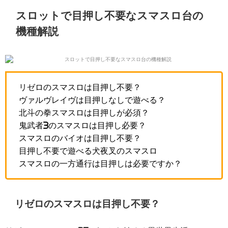
スロットで目押し不要なスマスロ台の
機種解説
リゼロのスマスロは目押し不要？
ヴァルヴレイヴは目押しなしで遊べる？
北斗の拳スマスロは目押しが必須？
鬼武者3のスマスロは目押し必要？
スマスロのバイオは目押し不要？
目押し不要で遊べる犬夜叉のスマスロ
スマスロの一方通行は目押しは必要ですか？
リゼロのスマスロは目押し不要？