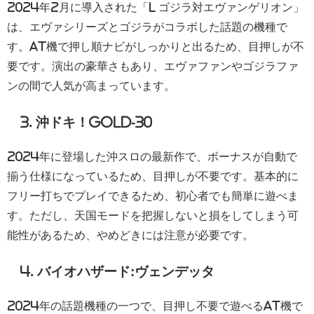
2024年2月に導入された「L ゴジラ対エヴァンゲリオン」
は、エヴァシリーズとゴジラがコラボした話題の機種で
す。AT機で押し順ナビがしっかりと出るため、目押しが不
要です。演出の豪華さもあり、エヴァファンやゴジラファ
ンの間で人気が高まっています。
3. 沖ドキ！GOLD-30
2024年に登場した沖スロの最新作で、ボーナスが自動で
揃う仕様になっているため、目押しが不要です。基本的に
フリー打ちでプレイできるため、初心者でも簡単に遊べま
す。ただし、天国モードを把握しないと損をしてしまう可
能性があるため、やめどきには注意が必要です。
4. バイオハザード:ヴェンデッタ
2024年の話題機種の一つで、目押し不要で遊べるAT機で