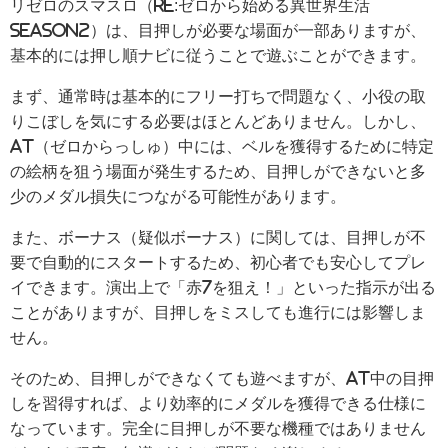
リゼロのスマスロ（Re:ゼロから始める異世界生活
season2）は、目押しが必要な場面が一部ありますが、
基本的には押し順ナビに従うことで遊ぶことができます。
まず、通常時は基本的にフリー打ちで問題なく、小役の取
りこぼしを気にする必要はほとんどありません。しかし、
AT（ゼロからっしゅ）中には、ベルを獲得するために特定
の絵柄を狙う場面が発生するため、目押しができないと多
少のメダル損失につながる可能性があります。
また、ボーナス（疑似ボーナス）に関しては、目押しが不
要で自動的にスタートするため、初心者でも安心してプレ
イできます。演出上で「赤7を狙え！」といった指示が出る
ことがありますが、目押しをミスしても進行には影響しま
せん。
そのため、目押しができなくても遊べますが、AT中の目押
しを習得すれば、より効率的にメダルを獲得できる仕様に
なっています。完全に目押しが不要な機種ではありません