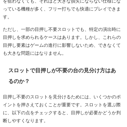
を狙わなくても、それほど大きな損失にならない仕様にな
っている機種が多く、フリー打ちでも快適にプレイできま
す。
ただし、一部の目押し不要スロットでも、特定の演出時に
目押しを求められるケースはあります。しかし、これらの
目押し要素はゲームの進行に影響しないため、できなくて
も大きな問題にはなりません。
スロットで目押しが不要の台の見分け方はあ
るのか？
目押し不要のスロットを見分けるためには、いくつかのポ
イントを押さえておくことが重要です。スロットを選ぶ際
に、以下の点をチェックすると、目押しが必要かどうか判
断しやすくなります。