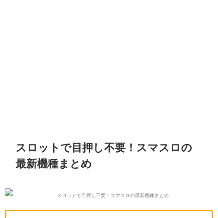
スロットで目押し不要！スマスロの
最新機種まとめ