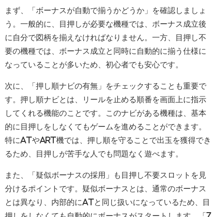
まず、「ボーナスが自動で揃うかどうか」を確認しましょ
う。一般的に、目押しが必要な機種では、ボーナス成立後
に自分で図柄を揃えなければなりません。一方、目押し不
要の機種では、ボーナス成立と同時に自動的に揃う仕様に
なっていることが多いため、初心者でも安心です。
次に、「押し順ナビの有無」をチェックすることも重要で
す。押し順ナビとは、リールを止める順番を画面上に指示
してくれる機能のことです。このナビがある機種は、基本
的に目押しをしなくてもゲームを進めることができます。
特にATやART機では、押し順を守ることで出玉を獲得でき
るため、目押しが苦手な人でも問題なく遊べます。
また、「疑似ボーナスの採用」も目押し不要スロットを見
分けるポイントです。疑似ボーナスとは、通常のボーナス
とは異なり、内部的にATと同じ扱いになっているため、目
押しをしなくても自動的にボーナスがスタートします。「7