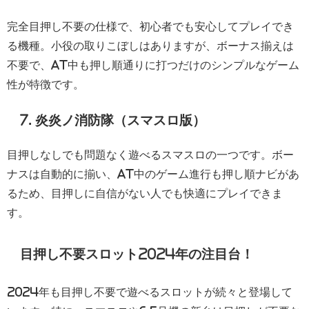
完全目押し不要の仕様で、初心者でも安心してプレイでき
る機種。小役の取りこぼしはありますが、ボーナス揃えは
不要で、AT中も押し順通りに打つだけのシンプルなゲーム
性が特徴です。
7. 炎炎ノ消防隊（スマスロ版）
目押しなしでも問題なく遊べるスマスロの一つです。ボー
ナスは自動的に揃い、AT中のゲーム進行も押し順ナビがあ
るため、目押しに自信がない人でも快適にプレイできま
す。
目押し不要スロット2024年の注目台！
2024年も目押し不要で遊べるスロットが続々と登場して