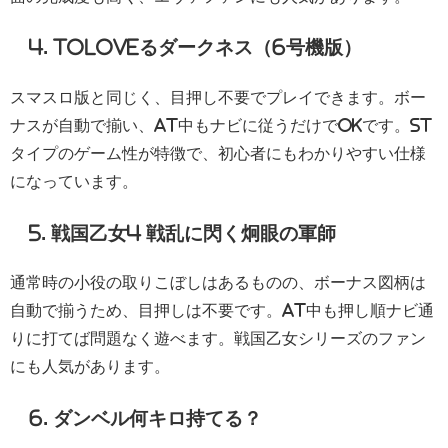
4. ToLOVEるダークネス（6号機版）
スマスロ版と同じく、目押し不要でプレイできます。ボー
ナスが自動で揃い、AT中もナビに従うだけでOKです。ST
タイプのゲーム性が特徴で、初心者にもわかりやすい仕様
になっています。
5. 戦国乙女4 戦乱に閃く炯眼の軍師
通常時の小役の取りこぼしはあるものの、ボーナス図柄は
自動で揃うため、目押しは不要です。AT中も押し順ナビ通
りに打てば問題なく遊べます。戦国乙女シリーズのファン
にも人気があります。
6. ダンベル何キロ持てる？