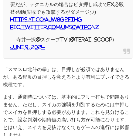
要だが、テクニカルの場合はビタ押し成功でEX必殺
技発動(失敗でも攻撃するがダメージ少)
https://t.co/AjW8g2fIHg
pic.twitter.com/UMS0WtPGnz
— 寺井一択@スクープTV (@terai_ScooP)
June 9, 2024
「スマスロ北斗の拳」は、目押しが必須ではありません
が、ある程度の目押しを覚えるとより有利にプレイできる
機種です。
まず、通常時については、基本的にフリー打ちで問題あり
ません。ただし、スイカの強弱を判別するためには中押し
でスイカを目押しする必要があります。これを見分けるこ
とで、設定判別や期待値の高い打ち方が可能になります。
とはいえ、スイカを見抜けなくてもゲームの進行には影響
しません。