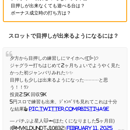
目押しが出来なくても遊べる台は？
ボーナス成立時の打ち方は？
スロットで目押しが出来るようになるには？
夕方から目押しの練習しにマイホへ=͟͟͞͞( ᐕ)੭
ジャグラー打ちはじめて2ヶ月ちょいでようやく見た
かった初ジャンバリみれた✨✨
目押しも少しは出来るようになった··········と思
う！！ｳﾝ
投資2.5k 回収9k
5円スロで練習も出来、ｼﾞｬﾝﾊﾞﾘも見れてこれは十分
な結果✌️
pic.twitter.com/RbIsTi4A9E
— パチぷよ星人🐱🦈(ほたくになりました5ヶ月目)
(@MVklDUNDTj10832)
February 11, 2025