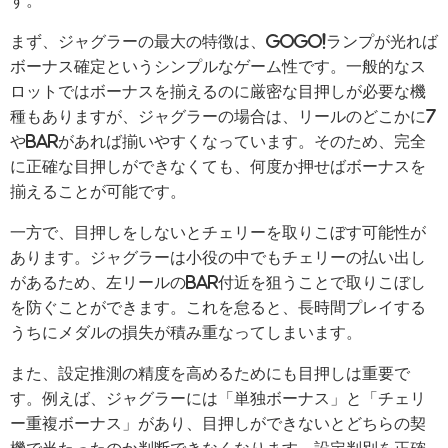
まず、ジャグラーの最大の特徴は、GOGO!ランプが光れば
ボーナス確定というシンプルなゲーム性です。一般的なス
ロットではボーナスを揃えるのに厳密な目押しが必要な機
種もありますが、ジャグラーの場合は、リールのどこかに7
やBARがあれば揃いやすくなっています。そのため、完全
に正確な目押しができなくても、何度か押せばボーナスを
揃えることが可能です。
一方で、目押しをしないとチェリーを取りこぼす可能性が
あります。ジャグラーは小役の中でもチェリーの払い出し
があるため、左リールのBAR付近を狙うことで取りこぼし
を防ぐことができます。これを怠ると、長時間プレイする
うちにメダルの損失が積み重なってしまいます。
また、設定推測の精度を高めるためにも目押しは重要で
す。例えば、ジャグラーには「単独ボーナス」と「チェリ
ー重複ボーナス」があり、目押しができないとどちらの契
機で当たったのか判断できなくなります。設定判別を正確