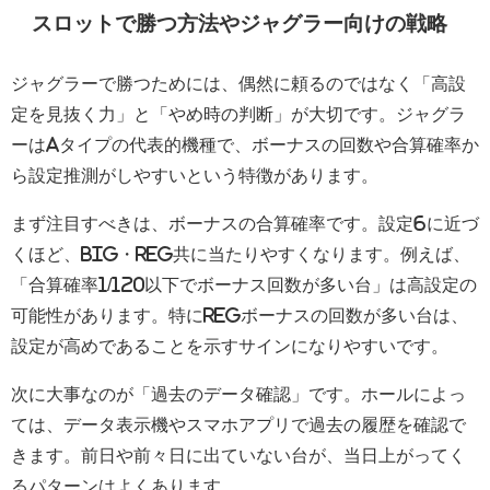
スロットで勝つ方法やジャグラー向けの戦略
ジャグラーで勝つためには、偶然に頼るのではなく「高設
定を見抜く力」と「やめ時の判断」が大切です。ジャグラ
ーはAタイプの代表的機種で、ボーナスの回数や合算確率か
ら設定推測がしやすいという特徴があります。
まず注目すべきは、ボーナスの合算確率です。設定6に近づ
くほど、BIG・REG共に当たりやすくなります。例えば、
「合算確率1/120以下でボーナス回数が多い台」は高設定の
可能性があります。特にREGボーナスの回数が多い台は、
設定が高めであることを示すサインになりやすいです。
次に大事なのが「過去のデータ確認」です。ホールによっ
ては、データ表示機やスマホアプリで過去の履歴を確認で
きます。前日や前々日に出ていない台が、当日上がってく
るパターンはよくあります。