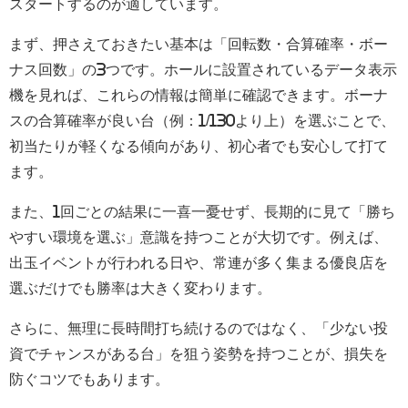
スタートするのが適しています。
まず、押さえておきたい基本は「回転数・合算確率・ボー
ナス回数」の3つです。ホールに設置されているデータ表示
機を見れば、これらの情報は簡単に確認できます。ボーナ
スの合算確率が良い台（例：1/130より上）を選ぶことで、
初当たりが軽くなる傾向があり、初心者でも安心して打て
ます。
また、1回ごとの結果に一喜一憂せず、長期的に見て「勝ち
やすい環境を選ぶ」意識を持つことが大切です。例えば、
出玉イベントが行われる日や、常連が多く集まる優良店を
選ぶだけでも勝率は大きく変わります。
さらに、無理に長時間打ち続けるのではなく、「少ない投
資でチャンスがある台」を狙う姿勢を持つことが、損失を
防ぐコツでもあります。