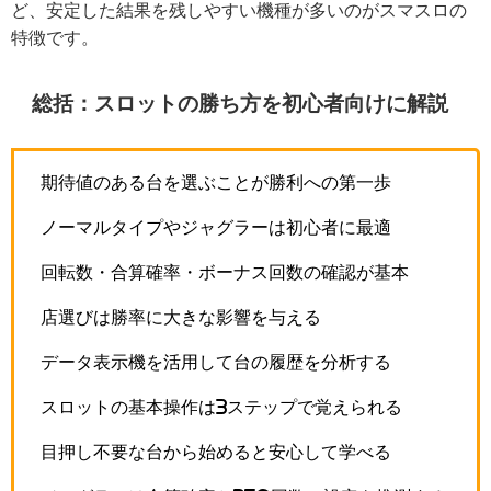
ど、安定した結果を残しやすい機種が多いのがスマスロの
特徴です。
総括：スロットの勝ち方を初心者向けに解説
期待値のある台を選ぶことが勝利への第一歩
ノーマルタイプやジャグラーは初心者に最適
回転数・合算確率・ボーナス回数の確認が基本
店選びは勝率に大きな影響を与える
データ表示機を活用して台の履歴を分析する
スロットの基本操作は3ステップで覚えられる
目押し不要な台から始めると安心して学べる