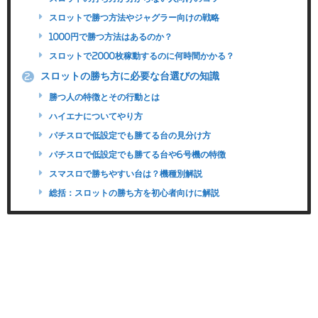
スロットで勝つ方法やジャグラー向けの戦略
1000円で勝つ方法はあるのか？
スロットで2000枚稼動するのに何時間かかる？
スロットの勝ち方に必要な台選びの知識
2.
勝つ人の特徴とその行動とは
ハイエナについてやり方
パチスロで低設定でも勝てる台の見分け方
パチスロで低設定でも勝てる台や6号機の特徴
スマスロで勝ちやすい台は？機種別解説
総括：スロットの勝ち方を初心者向けに解説