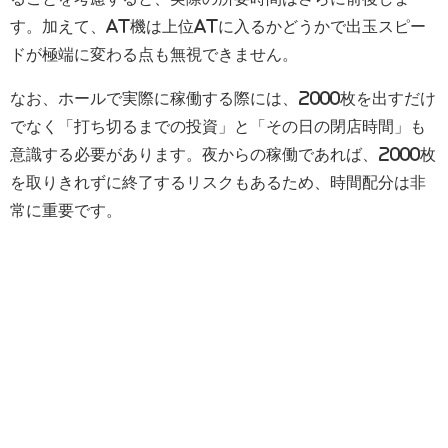
す。加えて、AT機は上位ATに入るかどうかで出玉スピー
ドが極端に変わる点も無視できません。
なお、ホールで実際に稼働する際には、2000枚を出すだけ
でなく「打ち切るまでの投資」と「その日の閉店時間」も
意識する必要があります。夜からの稼働であれば、2000枚
を取りきれずに終了するリスクもあるため、時間配分は非
常に重要です。