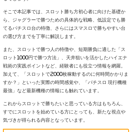
そこで本記事では、スロット勝ち方初心者に向けた基礎か
ら、ジャグラーで勝つための具体的な戦略、低設定でも勝
てるパチスロ台の特徴、さらにはスマスロで勝ちやすい台
の選び方までを丁寧に解説します。
また、スロットで勝つ人の特徴や、短期勝負に適した「ス
ロット1000円で勝つ方法」、天井狙いを活かしたハイエナ
戦術の実践ポイントなど、経験者にも役立つ情報を網羅。
加えて、「スロットで2000枚稼動するのに何時間かかりま
すか？」といった実際の時間感覚や、「パチスロ 現行機種
最強」など最新機種の情報にも触れています。
これからスロットで勝ちたいと思っている方はもちろん、
すでにスロットを始めている方にとっても、新たな視点や
気づきが得られる内容となっています。