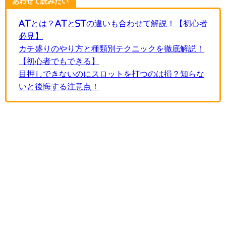
あわせて読みたい
ATとは？ATとSTの違いも合わせて解説！【初心者
必見】
カチ盛りのやり方と種類別テクニックを徹底解説！
【初心者でもできる】
目押しできないのにスロットを打つのは損？知らな
いと後悔する注意点！