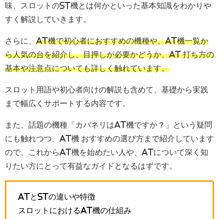
味、スロットのST機とは何かといった基本知識をわかりや
すく解説していきます。
さらに、
at機で初心者におすすめの機種や、at機一覧か
ら人気の台を紹介し、目押しが必要かどうか、at 打ち方の
基本や注意点についても詳しく触れています。
スロット用語や初心者向けの解説も含めて、基礎から実践
まで幅広くサポートする内容です。
また、話題の機種「カバネリはAT機ですか？」という疑問
にも触れつつ、at機 おすすめの選び方まで紹介しています
ので、これからAT機を始めたい人や、ATについて深く知
りたい方にとって有益なガイドとなるはずです。
ATとSTの違いや特徴
スロットにおけるAT機の仕組み