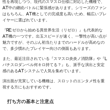
性を再現しつつ、現代のスマスロ仕様に対応した機種で、
AT中の継続バトルに緊張感があります。シリーズのファン
はもちろん、AT機としての完成度も高いため、幅広いプレ
イヤーに選ばれています。
『Re:ゼロから始める異世界生活（リゼロ）』も代表的な
AT機の一つです。出玉スピードが速く、一撃性が高い点が
魅力ですが、そのぶん初当たりまでのハードルが高めなの
で、多少慣れたプレイヤー向けの側面もあります。
また、最近注目されている『スマスロ炎炎ノ消防隊』や『L
パチスロダンベル何キロ持てる？』も、派手な演出と安定
感のあるATシステムで人気を集めています。
演出面が充実している機種は、スロットのエンタメ性を重
視する方にもおすすめです。
打ち方の基本と注意点