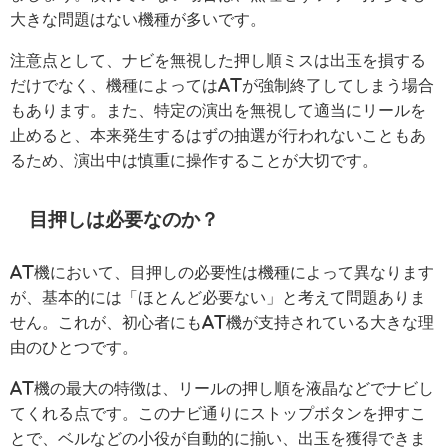
大きな問題はない機種が多いです。
注意点として、ナビを無視した押し順ミスは出玉を損する
だけでなく、機種によってはATが強制終了してしまう場合
もあります。また、特定の演出を無視して適当にリールを
止めると、本来発生するはずの抽選が行われないこともあ
るため、演出中は慎重に操作することが大切です。
目押しは必要なのか？
AT機において、目押しの必要性は機種によって異なります
が、基本的には「ほとんど必要ない」と考えて問題ありま
せん。これが、初心者にもAT機が支持されている大きな理
由のひとつです。
AT機の最大の特徴は、リールの押し順を液晶などでナビし
てくれる点です。このナビ通りにストップボタンを押すこ
とで、ベルなどの小役が自動的に揃い、出玉を獲得できま