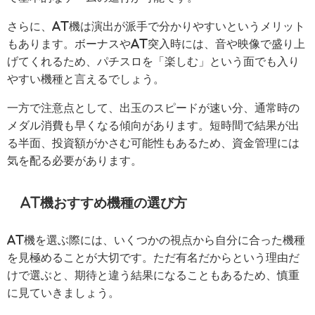
さらに、AT機は演出が派手で分かりやすいというメリット
もあります。ボーナスやAT突入時には、音や映像で盛り上
げてくれるため、パチスロを「楽しむ」という面でも入り
やすい機種と言えるでしょう。
一方で注意点として、出玉のスピードが速い分、通常時の
メダル消費も早くなる傾向があります。短時間で結果が出
る半面、投資額がかさむ可能性もあるため、資金管理には
気を配る必要があります。
at機おすすめ機種の選び方
AT機を選ぶ際には、いくつかの視点から自分に合った機種
を見極めることが大切です。ただ有名だからという理由だ
けで選ぶと、期待と違う結果になることもあるため、慎重
に見ていきましょう。