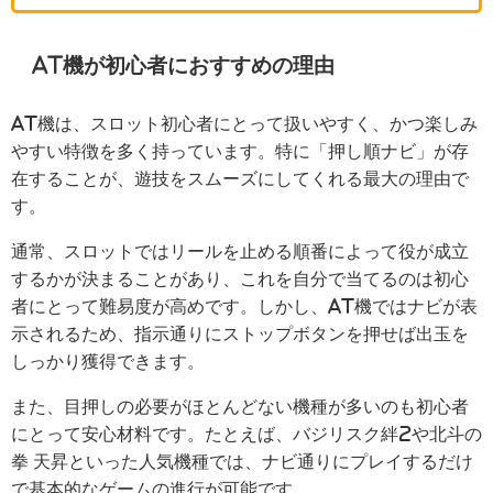
at機が初心者におすすめの理由
AT機は、スロット初心者にとって扱いやすく、かつ楽しみ
やすい特徴を多く持っています。特に「押し順ナビ」が存
在することが、遊技をスムーズにしてくれる最大の理由で
す。
通常、スロットではリールを止める順番によって役が成立
するかが決まることがあり、これを自分で当てるのは初心
者にとって難易度が高めです。しかし、AT機ではナビが表
示されるため、指示通りにストップボタンを押せば出玉を
しっかり獲得できます。
また、目押しの必要がほとんどない機種が多いのも初心者
にとって安心材料です。たとえば、バジリスク絆2や北斗の
拳 天昇といった人気機種では、ナビ通りにプレイするだけ
で基本的なゲームの進行が可能です。