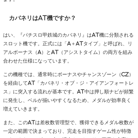
カバネリはAT機ですか？
はい、『パチスロ甲鉄城のカバネリ』はAT機に分類される
スロット機です。正式には「A＋ATタイプ」と呼ばれ、リ
アルボーナス（A）とAT（アシストタイム）の両方を組み
合わせた仕様になっています。
この機種では、通常時にボーナスやチャンスゾーン（CZ）
を経由してAT「カバネリ・オブ・ジ・アイアンフォートレ
ス」に突入する流れが基本です。AT中は押し順ナビが頻繁
に発生し、ベルが揃いやすくなるため、メダルが効率良く
増えていきます。
また、このATは差枚数管理型で、獲得できるメダル枚数が
一定の範囲で決まっており、完走を目指すゲーム性が特徴