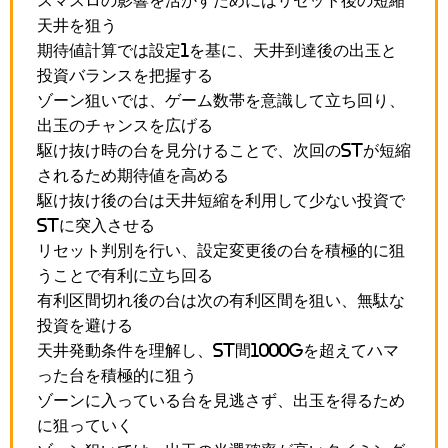
スマスロの影響を活かすためにはリセット後の短縮
天井を狙う
期待値計算では設定1を基に、天井到達後の出玉と
投資バランスを把握する
ゾーン狙いでは、ゲーム数帯を意識して立ち回り、
出玉のチャンスを広げる
駆け抜け時の台を見分けることで、次回のSTが短縮
されるため期待値を高める
駆け抜け後の台は天井短縮を利用して少ない投資で
STに突入させる
リセット判別を行い、設定変更後の台を積極的に狙
うことで有利に立ち回る
有利区間切れ後の台は次の有利区間を狙い、無駄な
投資を避ける
天井発動条件を理解し、ST間1000Gを超えてハマ
った台を積極的に狙う
ゾーンに入っている台を見逃さず、出玉を得るため
に狙っていく