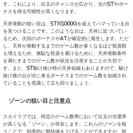
す。これにより、出玉のチャンスが広がり、次のSTやボー
ナスを得る可能性が高くなります。
天井発動の狙い目は、ST間1000Gを超えてハマっている台
を見つけることです。このような台は、天井に近づいてい
るため、次回のボーナスやATが確定的に発生します。ただ
し、天井が発動するまでのゲーム数が多くなるほど投資額
も増えるため、無駄な投資を避けるために、天井発動条件
を満たすまでのゲーム数や状況を注視することが大切で
す。また、ST駆け抜け時の天井短縮もありますので、駆け
抜け後の台が次に来るボーナスまでのゲーム数を短縮され
ていることを意識して立ち回りましょう。
ゾーンの狙い目と注意点
スカイラブでは、特定のゲーム数帯において出玉の当選率
が高くなる「ゾーン」が存在します。これらのゾーンを狙
うことで、効率的に期待値を上げることができますが、狙