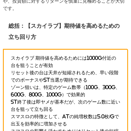
や、投資額に対するリターンを慎重に見極めることが大切
です。
総括：【スカイラブ】期待値を高めるための
立ち回り方
スカイラブ 期待値を高めるためには1000G付近の
台を狙うことが有効
リセット後の台は天井が短縮されるため、早い段階
でのボーナスやST当選が期待できる
ゾーン狙いは、特定のゲーム数帯（100G、300G、
600G、800G、1000G）で効果的
ST終了後は即ヤメが基本だが、次のゲーム数に近い
台を狙って立ち回る
スマスロの特徴として、ATの純増枚数は5.0枚/Gで
出玉を効率的に増加させる