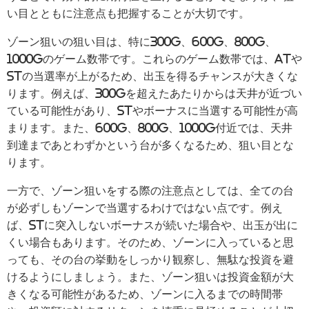
い目とともに注意点も把握することが大切です。
ゾーン狙いの狙い目は、特に300G、600G、800G、
1000Gのゲーム数帯です。これらのゲーム数帯では、ATや
STの当選率が上がるため、出玉を得るチャンスが大きくな
ります。例えば、300Gを超えたあたりからは天井が近づい
ている可能性があり、STやボーナスに当選する可能性が高
まります。また、600G、800G、1000G付近では、天井
到達まであとわずかという台が多くなるため、狙い目とな
ります。
一方で、ゾーン狙いをする際の注意点としては、全ての台
が必ずしもゾーンで当選するわけではない点です。例え
ば、STに突入しないボーナスが続いた場合や、出玉が出に
くい場合もあります。そのため、ゾーンに入っていると思
っても、その台の挙動をしっかり観察し、無駄な投資を避
けるようにしましょう。また、ゾーン狙いは投資金額が大
きくなる可能性があるため、ゾーンに入るまでの時間帯