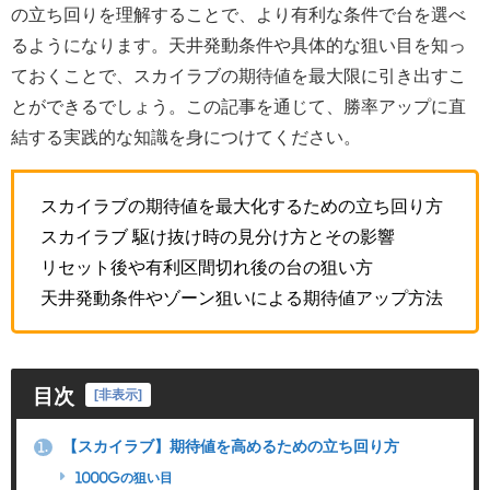
の立ち回りを理解することで、より有利な条件で台を選べ
るようになります。天井発動条件や具体的な狙い目を知っ
ておくことで、スカイラブの期待値を最大限に引き出すこ
とができるでしょう。この記事を通じて、勝率アップに直
結する実践的な知識を身につけてください。
スカイラブの期待値を最大化するための立ち回り方
スカイラブ 駆け抜け時の見分け方とその影響
リセット後や有利区間切れ後の台の狙い方
天井発動条件やゾーン狙いによる期待値アップ方法
目次
[
非表示
]
【スカイラブ】期待値を高めるための立ち回り方
1.
1000Gの狙い目