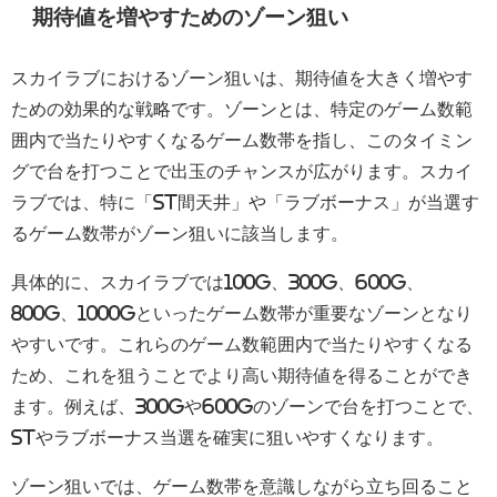
期待値を増やすためのゾーン狙い
スカイラブにおけるゾーン狙いは、期待値を大きく増やす
ための効果的な戦略です。ゾーンとは、特定のゲーム数範
囲内で当たりやすくなるゲーム数帯を指し、このタイミン
グで台を打つことで出玉のチャンスが広がります。スカイ
ラブでは、特に「ST間天井」や「ラブボーナス」が当選す
るゲーム数帯がゾーン狙いに該当します。
具体的に、スカイラブでは100G、300G、600G、
800G、1000Gといったゲーム数帯が重要なゾーンとなり
やすいです。これらのゲーム数範囲内で当たりやすくなる
ため、これを狙うことでより高い期待値を得ることができ
ます。例えば、300Gや600Gのゾーンで台を打つことで、
STやラブボーナス当選を確実に狙いやすくなります。
ゾーン狙いでは、ゲーム数帯を意識しながら立ち回ること