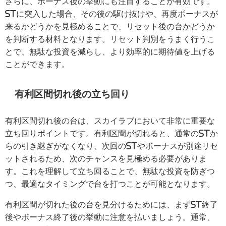
さらに、ボーナス後の挙動にも注目することが有効です。
STに突入した場合、その後の駆け抜けや、再度ボーナスが
来るかどうかを見極めることで、リセット後の台かどうか
を判断する材料となります。リセット判別をうまく行うこ
とで、無駄な投資を減らし、より効率的に期待値を上げる
ことができます。
有利区間切れ後の立ち回り
有利区間切れ後の台は、スカイラブにおいて非常に重要な
立ち回りポイントです。有利区間が切れると、通常のSTか
らの引き継ぎがなくなり、次回のSTやボーナスが別途リセ
ットされるため、次のチャンスを見極める必要がありま
す。これを理解して立ち回ることで、無駄な投資を防ぎつ
つ、最適なタイミングで台を打つことが可能となります。
有利区間が切れた後の台を見分けるためには、まずST終了
後やボーナス終了後の挙動に注意を払いましょう。通常、