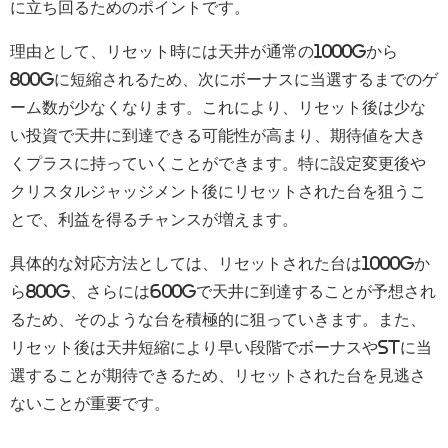
に立ち回るためのポイントです。
理由として、リセット時には天井が通常の1000Gから
800Gに短縮されるため、次にボーナスに当選するまでのゲ
ーム数が少なくなります。これにより、リセット後は少な
い投資で天井に到達できる可能性が高まり、期待値を大き
くプラスに持っていくことができます。特に設定変更後や
クリスタルジャッジメント後にリセットされた台を狙うこ
とで、利益を得るチャンスが増えます。
具体的な対応方法としては、リセットされた台は1000Gか
ら800G、さらには600Gで天井に到達することが予想され
るため、そのような台を積極的に狙っていきます。また、
リセット後は天井短縮により早い段階でボーナスやSTに当
選することが期待できるため、リセットされた台を見逃さ
ないことが重要です。