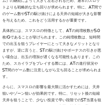
ム）の継続によって大きく左右されるため、通常のスロッ
トよりも戦略的な立ち回りが求められます。特に、AT間で
のゲーム数やSTの駆け抜けによる天井の短縮が大きな影響
を与えるため、これをどう活用するかが重要です。
具体的には、スマスロの特徴として、ATの純増枚数が5.0
枚/Gであることが挙げられます。この純増枚数は、短時間
での出玉を狙うプレイヤーにとって大きなメリットとなり
ますが、逆に言うと、STの駆け抜けやボーナスの引きが悪
い場合は、出玉の増加が遅くなる可能性もあります。この
ため、スカイラブをプレイする際には、ATの進行状況や
ST間のゲーム数に注意しながら立ち回ることが求められま
す。
さらに、スマスロの影響を最大限に活かすためには、天井
狙いやゾーン狙いが効果的です。特に、リセット後の短縮
天井を狙うことで、少ない投資で早い段階でのST当選を狙