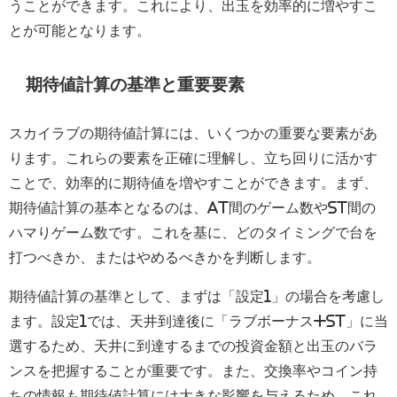
うことができます。これにより、出玉を効率的に増やすこ
とが可能となります。
期待値計算の基準と重要要素
スカイラブの期待値計算には、いくつかの重要な要素があ
ります。これらの要素を正確に理解し、立ち回りに活かす
ことで、効率的に期待値を増やすことができます。まず、
期待値計算の基本となるのは、AT間のゲーム数やST間の
ハマりゲーム数です。これを基に、どのタイミングで台を
打つべきか、またはやめるべきかを判断します。
期待値計算の基準として、まずは「設定1」の場合を考慮し
ます。設定1では、天井到達後に「ラブボーナス+ST」に当
選するため、天井に到達するまでの投資金額と出玉のバラ
ンスを把握することが重要です。また、交換率やコイン持
ちの情報も期待値計算には大きな影響を与えるため、これ