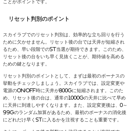
ことがポイントです。
リセット判別のポイント
スカイラブでのリセット判別は、効率的な立ち回りを行う
ために欠かせません。リセット後の台では天井が短縮され
るため、早い段階でのST当選が期待できます。このため、
リセット後の台をいち早く見抜くことが、期待値を高める
ための鍵となります。
リセット判別のポイントとして、まずは最初のボーナスの
挙動をチェックしましょう。スカイラブでは、設定変更や
電源のON/OFF時に天井が800Gに短縮されます。このた
め、リセット後の台は、通常の1000Gの天井に比べて早め
に天井に到達しやすくなります。また、設定変更後は、0～
99Gのランダム加算があるため、最初のボーナスの消化後
にどれだけ早くSTに入るかを注視することも重要です。