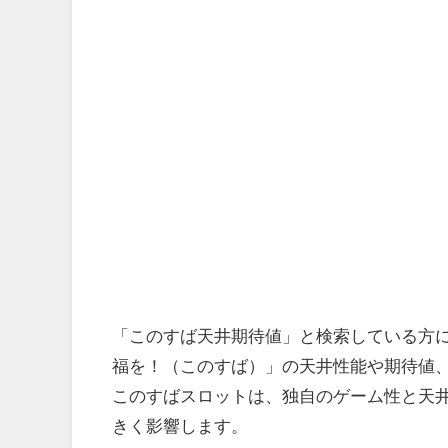
「このすば天井期待値」と検索している方
福を！（このすば）」の天井性能や期待値
このすばスロットは、独自のゲーム性と天
きく影響します。