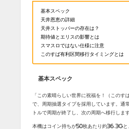
基本スペック
天井恩恵の詳細
天井ストッパーの存在は？
期待値とエリスの影響とは
スマスロではない仕様に注意
このすば有利区間移行タイミングとは
基本スペック
「この素晴らしい世界に祝福を！（このすば
で、周期抽選タイプを採用しています。通常
トルで周期が終了し、次の周期へ移行しま
本機はコイン持ちが50枚あたり約36.3