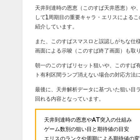
天井到達時の恩恵（このすば天井恩恵）や
して1周期目の重要キャラ・エリスによる
紹介しています。
また、このすばスマスロと誤認しがちな仕
画面による示唆（このすば終了画面）も取
朝一のこのすばリセット狙いや、このすば
ト有利区間ランプ消えない場合の対応方法
最後に、天井解析データに基づいた狙い目
回れる内容となっています。
天井到達時の恩恵やAT突入の仕組み
ゲーム数別の狙い目と期待値の目安
エリスのランクや周期による期待値の変