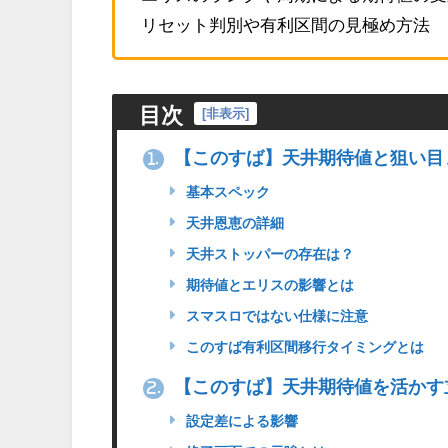
リセット判別や有利区間の見極め方法
目次
[
非表示
]
【このすば】天井期待値と狙い目
1.
基本スペック
天井恩恵の詳細
天井ストッパーの存在は？
期待値とエリスの影響とは
スマスロではない仕様に注意
このすば有利区間移行タイミングとは
【このすば】天井期待値を活かす
2.
設定差による影響