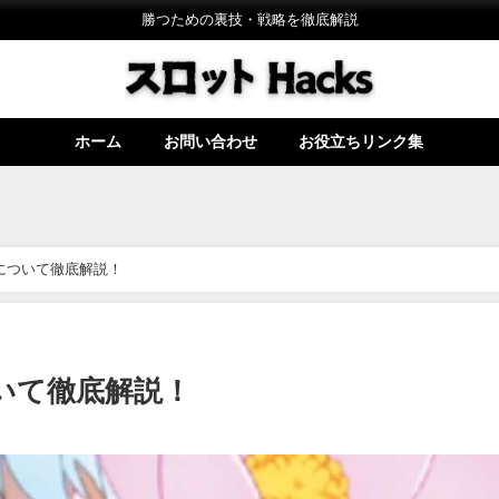
勝つための裏技・戦略を徹底解説
ホーム
お問い合わせ
お役立ちリンク集
について徹底解説！
いて徹底解説！