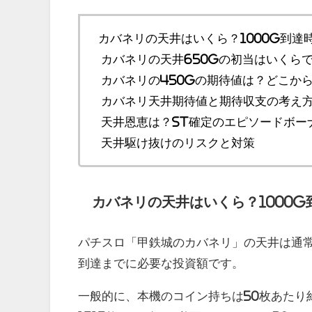
カバネリの天井はいくら？1000G到達
カバネリの天井650Gの初当はいくら
カバネリの450Gの期待値は？どこか
カバネリ天井期待値と期待収支の考え
天井恩恵は？ST確定のエピソードボー
天井駆け抜けのリスクと対策
カバネリの天井はいくら？1000
パチスロ「甲鉄城のカバネリ」の天井は通常時
到達までに必要な投資額です。
一般的に、本機のコイン持ちは50枚あたり約