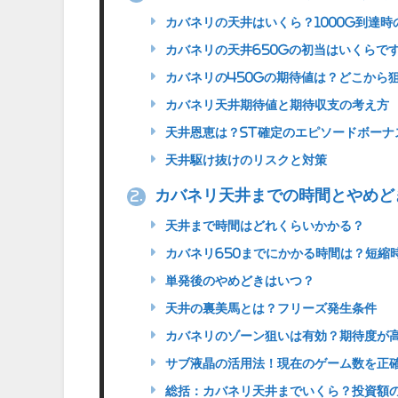
カバネリの天井はいくら？1000G到達時
カバネリの天井650Gの初当はいくらで
カバネリの450Gの期待値は？どこから
カバネリ天井期待値と期待収支の考え方
天井恩恵は？ST確定のエピソードボーナ
天井駆け抜けのリスクと対策
カバネリ天井までの時間とやめど
2.
天井まで時間はどれくらいかかる？
カバネリ650までにかかる時間は？短縮
単発後のやめどきはいつ？
天井の裏美馬とは？フリーズ発生条件
カバネリのゾーン狙いは有効？期待度が
サブ液晶の活用法！現在のゲーム数を正
総括：カバネリ天井までいくら？投資額