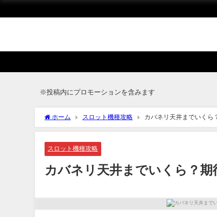
※投稿内にプロモーションを含みます
ホーム
スロット機種攻略
カバネリ天井までいくら
スロット機種攻略
カバネリ天井までいくら？期