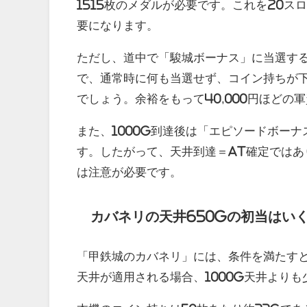
1515枚のメダルが必要です。これを20スロ
要になります。
ただし、道中で「駿城ボーナス」に当選す
で、通常時に何も当選せず、コイン持ちが
でしょう。余裕をもって40,000円ほどの
また、1000G到達後は「エピソードボー
す。したがって、天井到達＝AT確定では
は注意が必要です。
カバネリの天井650Gの初当はい
「甲鉄城のカバネリ」には、条件を満たすと
天井が適用される場合、1000G天井より