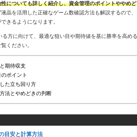
効性についても詳しく紹介し、資金管理のポイントややめど
ブ液晶を活用した正確なゲーム数確認方法も解説するので、
ができるようになります。
いる方に向けて、最適な狙い目や期待値を基に勝率を高め
ご覧ください。
と期待収支
目のポイント
した立ち回り方
方法とやめどきの判断
の目安と計算方法