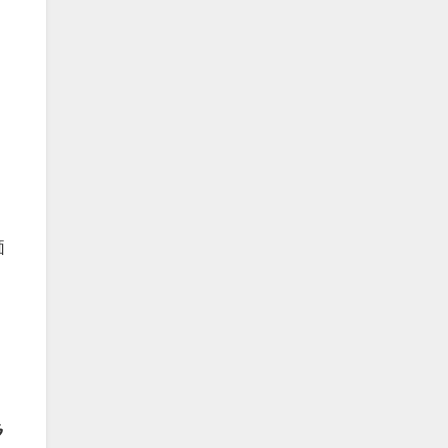
。
価
G