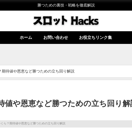
勝つための裏技・戦略を徹底解説
ホーム
お問い合わせ
お役立ちリンク集
？期待値や恩恵など勝つための立ち回り解説
待値や恩恵など勝つための立ち回り解