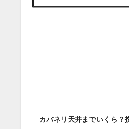
カバネリ天井までいくら？