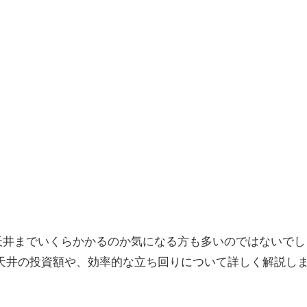
天井までいくらかかるのか気になる方も多いのではないでし
0G天井の投資額や、効率的な立ち回りについて詳しく解説し