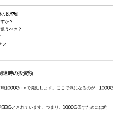
時の投資額
ですか？
ら狙うべき？
方
ナス
G到達時の投資額
1000G＋αで発動します。ここで気になるのが、1000
33Gとされています。つまり、1000G回すためには約