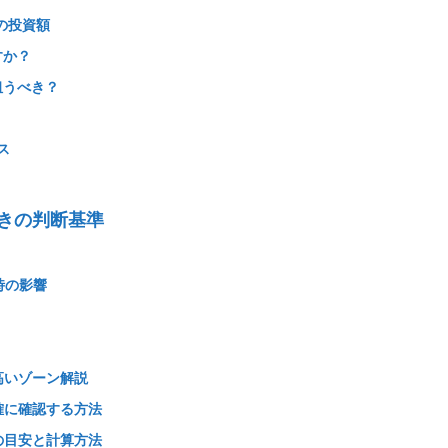
の投資額
すか？
狙うべき？
ス
きの判断基準
時の影響
高いゾーン解説
確に確認する方法
の目安と計算方法