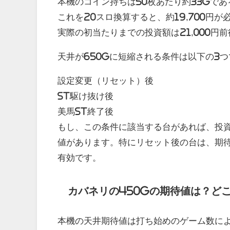
本機のコイン持ちは50枚あたり約33Gであ
これを20スロ換算すると、約19,700円
実際の初当たりまでの投資額は21,000円
天井が650Gに短縮される条件は以下の3つ
設定変更（リセット）後
ST駆け抜け後
美馬ST終了後
もし、この条件に該当する台があれば、投資
値があります。特にリセット後の台は、期
有効です。
カバネリの450Gの期待値は？ど
本機の天井期待値は打ち始めのゲーム数によ