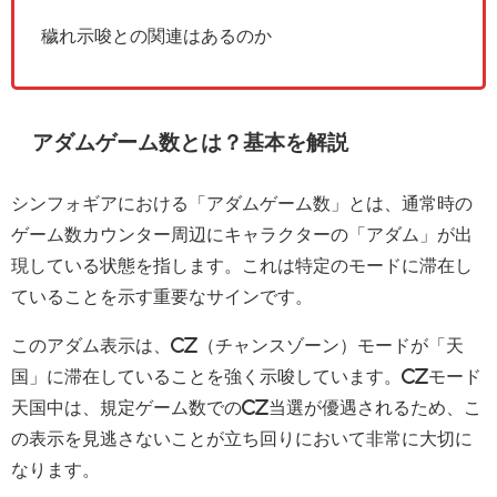
穢れ示唆との関連はあるのか
アダムゲーム数とは？基本を解説
シンフォギアにおける「アダムゲーム数」とは、通常時の
ゲーム数カウンター周辺にキャラクターの「アダム」が出
現している状態を指します。これは特定のモードに滞在し
ていることを示す重要なサインです。
このアダム表示は、CZ（チャンスゾーン）モードが「天
国」に滞在していることを強く示唆しています。CZモード
天国中は、規定ゲーム数でのCZ当選が優遇されるため、こ
の表示を見逃さないことが立ち回りにおいて非常に大切に
なります。