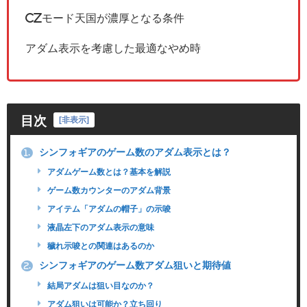
CZモード天国が濃厚となる条件
アダム表示を考慮した最適なやめ時
目次
[
非表示
]
シンフォギアのゲーム数のアダム表示とは？
1.
アダムゲーム数とは？基本を解説
ゲーム数カウンターのアダム背景
アイテム「アダムの帽子」の示唆
液晶左下のアダム表示の意味
穢れ示唆との関連はあるのか
シンフォギアのゲーム数アダム狙いと期待値
2.
結局アダムは狙い目なのか？
アダム狙いは可能か？立ち回り