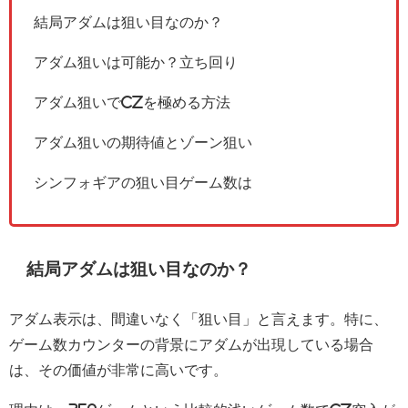
結局アダムは狙い目なのか？
アダム狙いは可能か？立ち回り
アダム狙いでCZを極める方法
アダム狙いの期待値とゾーン狙い
シンフォギアの狙い目ゲーム数は
結局アダムは狙い目なのか？
アダム表示は、間違いなく「狙い目」と言えます。特に、
ゲーム数カウンターの背景にアダムが出現している場合
は、その価値が非常に高いです。