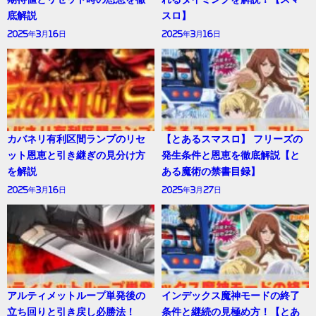
底解説
スロ】
2025年3月16日
2025年3月16日
カバネリ有利区間ランプのリセ
【とあるスマスロ】 フリーズの
ット恩恵と引き継ぎの見分け方
発生条件と恩恵を徹底解説【と
を解説
ある魔術の禁書目録】
2025年3月16日
2025年3月27日
アルティメットループ単発後の
インデックス魔神モードの終了
立ち回りと引き戻し必勝法！
条件と継続の見極め方！【とあ