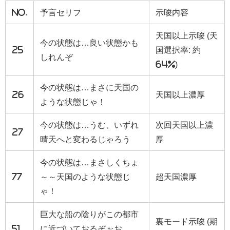
No.
予言セリフ
示唆内容
天国以上示唆 (天
今の状態は…良い状態かも
25
国選択率: 約
しれんぞ
64%)
今の状態は…まさに天国の
26
天国以上濃厚
ような状態じゃ！
今の状態は…うむ、いずれ
次回天国以上濃
27
晴天へと変わるじゃろう
厚
今の状態は…まさしくちょ
77
～～天国のような状態じ
超天国濃厚
ゃ！
巨大な船の陰りがこの都市
裏モード示唆 (期
51
に近づいておるぞぉお