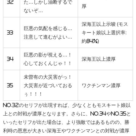
32
た…しかし油断するで
厚
ないぞ…
深海王以上示唆 (モス
巨悪の気配を感じる…
33
キート娘以上選択率:
注意して進むがよい…
約84%)
巨悪の影が視える…！
34
深海王以上濃厚
心しておくんじゃ！！
未曽有の大災害がっ！
35
大災害が近づいておる
ワクチンマン濃厚
ぅ！！！
No.32のセリフが出現すれば、少なくともモスキート娘以
上との対戦が濃厚となります。さらに、No.34やNo.35と
いったセリフが出た場合は、より強敵ではあるものの、勝
利時の恩恵が大きい深海王やワクチンマンとの対戦が濃厚