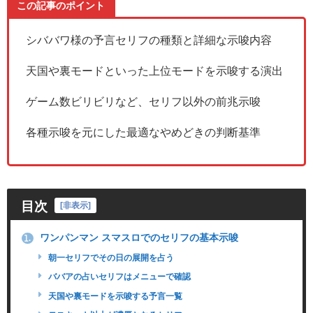
この記事のポイント
シババワ様の予言セリフの種類と詳細な示唆内容
天国や裏モードといった上位モードを示唆する演出
ゲーム数ビリビリなど、セリフ以外の前兆示唆
各種示唆を元にした最適なやめどきの判断基準
目次
[
非表示
]
ワンパンマン スマスロでのセリフの基本示唆
1.
朝一セリフでその日の展開を占う
ババアの占いセリフはメニューで確認
天国や裏モードを示唆する予言一覧