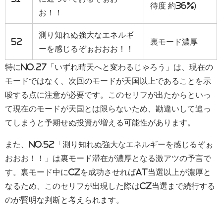
待度 約36%)
お！！
測り知れぬ強大なエネルギ
52
裏モード濃厚
ーを感じるぞぉおおお！！
特にNo.27「いずれ晴天へと変わるじゃろう」は、現在の
モードではなく、次回のモードが天国以上であることを示
唆する点に注意が必要です。このセリフが出たからといっ
て現在のモードが天国とは限らないため、勘違いして追っ
てしまうと予期せぬ投資が増える可能性があります。
また、No.52「測り知れぬ強大なエネルギーを感じるぞぉ
おおお！！」は裏モード滞在が濃厚となる激アツの予言で
す。裏モード中にCZを成功させればAT当選以上が濃厚と
なるため、このセリフが出現した際はCZ当選まで続行する
のが賢明な判断と考えられます。