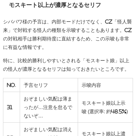
モスキート以上が濃厚となるセリフ
シババワ様の予言は、内部モードだけでなく、CZ「怪人襲
来」で対戦する怪人の種類を示唆することもあります。CZ
の対戦相手は勝利期待度に直結するため、この示唆も非常
に有益な情報です。
特に、比較的勝利しやすいとされる「モスキート娘」以上
の怪人が濃厚となるセリフは知っておきたいところです。
No.
予言セリフ
示唆内容
おぞましい気配は薄ま
モスキート娘以上示
31
ったが…注意を怠るで
唆 (選択率: 約48.5%)
ないぞ…
おぞましい気配は消え
モスキート娘以上濃