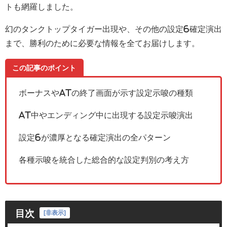
トも網羅しました。
幻のタンクトップタイガー出現や、その他の設定6確定演出
まで、勝利のために必要な情報を全てお届けします。
この記事のポイント
ボーナスやATの終了画面が示す設定示唆の種類
AT中やエンディング中に出現する設定示唆演出
設定6が濃厚となる確定演出の全パターン
各種示唆を統合した総合的な設定判別の考え方
目次
[
非表示
]