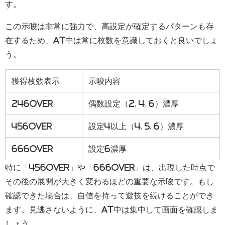
す。
この示唆は非常に強力で、高設定が確定するパターンも存
在するため、AT中は常に枚数を意識しておくと良いでしょ
う。
獲得枚数表示
示唆内容
246over
偶数設定（2, 4, 6）濃厚
456over
設定4以上（4, 5, 6）濃厚
666over
設定6濃厚
特に「456over」や「666over」は、出現した時点で
その後の展開が大きく変わるほどの重要な示唆です。もし
確認できた場合は、自信を持って遊技を続けることができ
ます。見逃さないように、AT中は集中して画面を確認しま
しょう。