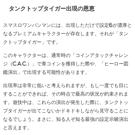
タンクトップタイガー出現の恩恵
スマスロワンパンマンには、出現しただけで設定6が濃厚と
なるプレミアムキャラクターが存在します。それが「タン
クトップタイガー」です。
このキャラクターは、通常時の「コインアタックチャレン
ジ（C.A.C.）」で青コインを獲得した際や、「ヒーロー図
鑑演出」で出現する可能性があります。
出現率は非常に低いと考えられますが、もし一度でも目に
することができれば、その時点で最高の状況が約束されま
す。遊技中は、これらの演出が発生した際に、タンクトッ
プタイガーが出てこないかドキドキしながら見守ることに
なるでしょう。まさに、知る人ぞ知る最強の設定示唆演出
と言えます。