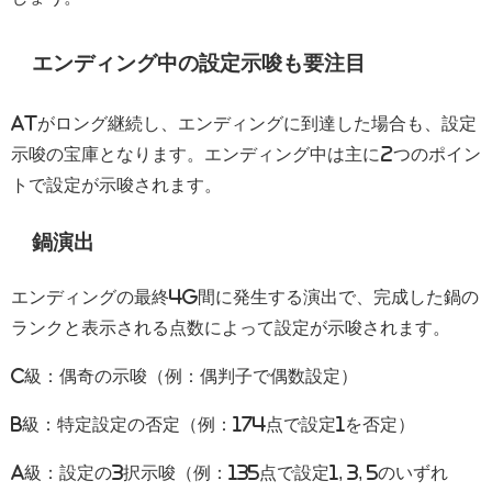
エンディング中の設定示唆も要注目
ATがロング継続し、エンディングに到達した場合も、設定
示唆の宝庫となります。エンディング中は主に2つのポイン
トで設定が示唆されます。
鍋演出
エンディングの最終4G間に発生する演出で、完成した鍋の
ランクと表示される点数によって設定が示唆されます。
C級：偶奇の示唆（例：偶判子で偶数設定）
B級：特定設定の否定（例：174点で設定1を否定）
A級：設定の3択示唆（例：135点で設定1, 3, 5のいずれ