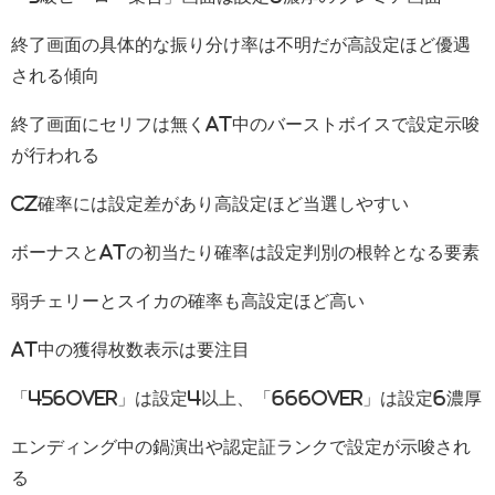
終了画面の具体的な振り分け率は不明だが高設定ほど優遇
される傾向
終了画面にセリフは無くAT中のバーストボイスで設定示唆
が行われる
CZ確率には設定差があり高設定ほど当選しやすい
ボーナスとATの初当たり確率は設定判別の根幹となる要素
弱チェリーとスイカの確率も高設定ほど高い
AT中の獲得枚数表示は要注目
「456over」は設定4以上、「666over」は設定6濃厚
エンディング中の鍋演出や認定証ランクで設定が示唆され
る