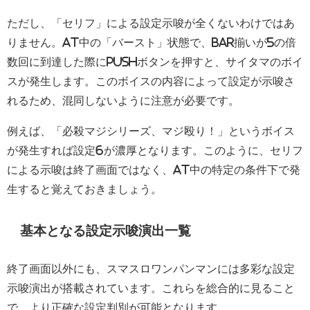
ただし、「セリフ」による設定示唆が全くないわけではあ
りません。AT中の「バースト」状態で、BAR揃いが5の倍
数回に到達した際にPUSHボタンを押すと、サイタマのボイ
スが発生します。このボイスの内容によって設定が示唆さ
れるため、混同しないように注意が必要です。
例えば、「必殺マジシリーズ、マジ殴り！」というボイス
が発生すれば設定6が濃厚となります。このように、セリフ
による示唆は終了画面ではなく、AT中の特定の条件下で発
生すると覚えておきましょう。
基本となる設定示唆演出一覧
終了画面以外にも、スマスロワンパンマンには多彩な設定
示唆演出が搭載されています。これらを総合的に見ること
で、より正確な設定判別が可能となります。