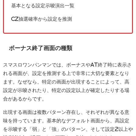
基本となる設定示唆演出一覧
CZ抽選確率から設定を推測
ボーナス終了画面の種類
スマスロワンパンマンでは、ボーナスやAT終了時に表示さ
れる画面が、設定を推測する上で非常に大切な要素となり
ます。なぜなら、特定の画面が出現することによって、高
設定が示唆されたり、特定の設定以上が確定したりする場
合があるからです。
出現する画面は複数パターン存在し、それぞれが異なる意
味を持っています。基本的なデフォルト画面から、高設定
を示唆する「弱」と「強」のパターン、そして設定2以上や