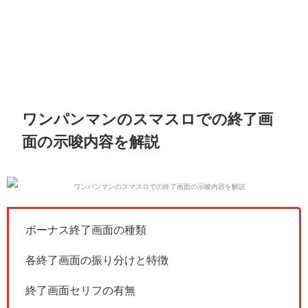
ワンパンマンのスマスロでの終了画
面の示唆内容を解説
ボーナス終了画面の種類
各終了画面の振り分けと特徴
終了画面セリフの有無