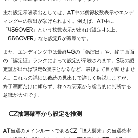
主な設定示唆演出としては、AT中の獲得枚数表示やエンデ
ィング中の演出が挙げられます。例えば、AT中に
「456over」という枚数表示が出れば設定4以上、
「666over」なら設定6が濃厚です。
また、エンディング中は最終4Gの「鍋演出」や、終了画面
の「認定証」ランクによって設定が示唆されます。S級の認
定証が出れば設定6濃厚となるなど、最後まで目が離せませ
ん。これらの詳細は後続の見出しで詳しく解説しますが、
終了画面だけに頼らず、様々な要素から総合的に判断する
意識が大切です。
CZ抽選確率から設定を推測
AT当選のメインルートであるCZ「怪人襲来」の当選確率