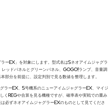
ラーEX」を対象にします。型式名はSネオアイムジャグラ
です。レッドパネルとグリーンパネル、GOGO!ランプ、音量調
基本部分を前提に、設定判別で見る数値を整理します。
グラーEX、5号機系のニューアイムジャグラーEX、マイ
しくREGや合算を見る機種ですが、確率表や実戦での重み
は必ずネオアイムジャグラーEXのものとして見てくださ