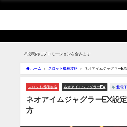
※投稿内にプロモーションを含みます
ホーム
スロット機種攻略
ネオアイムジャグラーEX
スロット機種攻略
ネオアイムジャグラーEX
北電
ネオアイムジャグラーEX設定
方