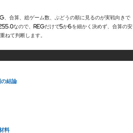
EG、合算、総ゲーム数、ぶどうの順に見るのが実戦向きで
255.0なので、REGだけで5か6を細かく決めず、合算の安
で重ねて判断します。
別の結論
材料