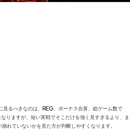
に見るべきなのは、REG、ボーナス合算、総ゲーム数で
になりますが、短い実戦でそこだけを強く見すぎるより、ま
が崩れていないかを見た方が判断しやすくなります。