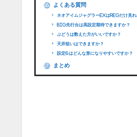
よくある質問
16.
ネオアイムジャグラーEXはREGだけ見
BIG先行台は高設定期待できますか？
ぶどうは数えた方がいいですか？
天井狙いはできますか？
設定6はどんな形になりやすいですか？
まとめ
17.