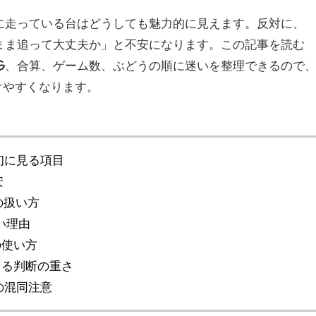
に走っている台はどうしても魅力的に見えます。反対に、
まま追って大丈夫か」と不安になります。この記事を読む
G、合算、ゲーム数、ぶどうの順に迷いを整理できるので
けやすくなります。
初に見る項目
安
の扱い方
い理由
の使い方
変える判断の重さ
の混同注意