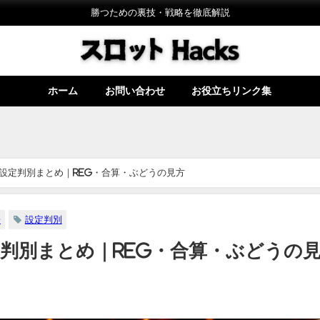
勝つための裏技・戦略を徹底解説
ホーム
お問い合わせ
お役立ちリンク集
設定判別まとめ｜REG・合算・ぶどうの見方
子
設定判別
判別まとめ｜REG・合算・ぶどうの