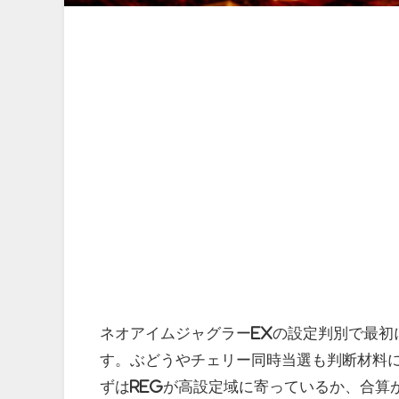
ネオアイムジャグラーEXの設定判別で最初
す。ぶどうやチェリー同時当選も判断材料
ずはREGが高設定域に寄っているか、合算