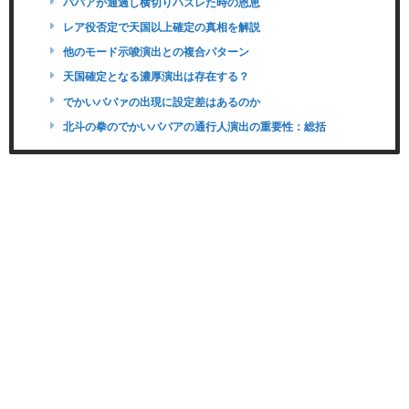
ババアが通過し横切りハズレた時の恩恵
レア役否定で天国以上確定の真相を解説
他のモード示唆演出との複合パターン
天国確定となる濃厚演出は存在する？
でかいババァの出現に設定差はあるのか
北斗の拳のでかいババアの通行人演出の重要性：総括