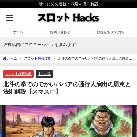
勝つための裏技・戦略を徹底解説
ホーム
お問い合わせ
お役立ちリンク集
※投稿内にプロモーションを含みます
ホーム
スロット機種攻略
北斗の拳でのでかいババアの通行人演出の恩恵と
法則解説【スマスロ】
スロット機種攻略
北斗の拳
北斗の拳でのでかいババアの通行人演出の恩恵と
法則解説【スマスロ】