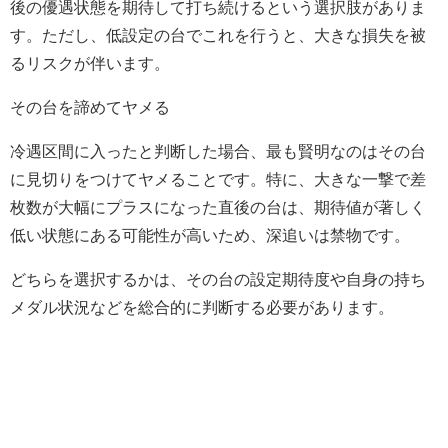
後の優遇状態を期待して打ち続けるという選択肢がありま
す。ただし、低設定の台でこれを行うと、大きな損失を被
るリスクが伴います。
その台を諦めてヤメる
冷遇区間に入ったと判断した場合、最も賢明なのはその台
に見切りをつけてヤメることです。特に、大きな一撃で差
枚数が大幅にプラスになった直後の台は、期待値が著しく
低い状態にある可能性が高いため、深追いは禁物です。
どちらを選択するかは、その台の設定期待度や自身の持ち
メダル状況などを総合的に判断する必要があります。