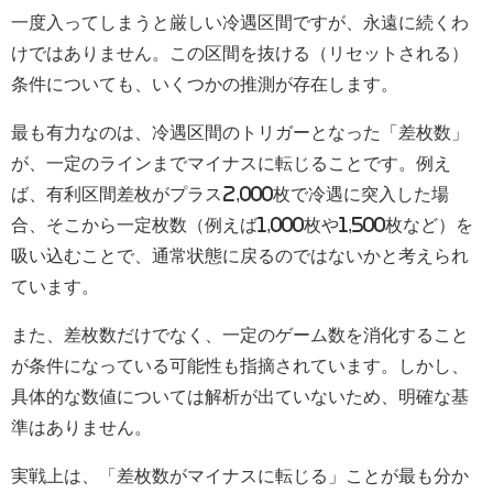
一度入ってしまうと厳しい冷遇区間ですが、永遠に続くわ
けではありません。この区間を抜ける（リセットされる）
条件についても、いくつかの推測が存在します。
最も有力なのは、冷遇区間のトリガーとなった「差枚数」
が、一定のラインまでマイナスに転じることです。例え
ば、有利区間差枚がプラス2,000枚で冷遇に突入した場
合、そこから一定枚数（例えば1,000枚や1,500枚など）を
吸い込むことで、通常状態に戻るのではないかと考えられ
ています。
また、差枚数だけでなく、一定のゲーム数を消化すること
が条件になっている可能性も指摘されています。しかし、
具体的な数値については解析が出ていないため、明確な基
準はありません。
実戦上は、「差枚数がマイナスに転じる」ことが最も分か