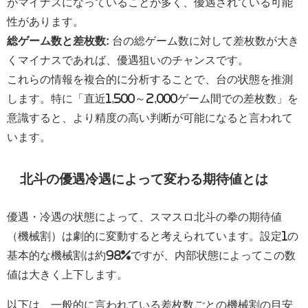
がマイナスになっていることが多く、優遇されている可能
性があります。
総ゲーム数と差枚数:
台の総ゲーム数に対して差枚数が大き
くマイナスであれば、優遇狙いのチャンスです。
これらの情報を複合的に分析することで、台の状態を推測
します。特に「直近1,500～2,000ゲーム間での差枚数」を
意識すると、より精度の高い判断が可能になると言われて
います。
北斗の優遇冷遇によって変わる期待値とは
優遇・冷遇の状態によって、スマスロ北斗の拳の期待値
（機械割）は劇的に変動すると考えられています。設定1の
基本的な機械割は約98%ですが、内部状態によってこの数
値は大きく上下します。
以下は、一般的に言われている差枚数ごとの機械割の目安