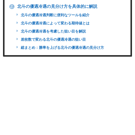
北斗の優遇冷遇の見分け方を具体的に解説
2.
北斗の優遇冷遇判断に便利なツールを紹介
北斗の優遇冷遇によって変わる期待値とは
北斗の優遇冷遇を考慮した狙い目を解説
差枚数で変わる北斗の優遇冷遇の狙い目
総まとめ：勝率を上げる北斗の優遇冷遇の見分け方