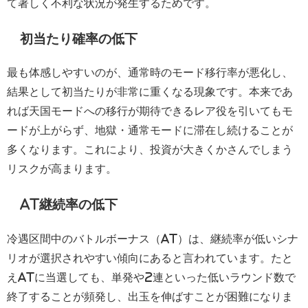
て著しく不利な状況が発生するためです。
初当たり確率の低下
最も体感しやすいのが、通常時のモード移行率が悪化し、
結果として初当たりが非常に重くなる現象です。本来であ
れば天国モードへの移行が期待できるレア役を引いてもモ
ードが上がらず、地獄・通常モードに滞在し続けることが
多くなります。これにより、投資が大きくかさんでしまう
リスクが高まります。
AT継続率の低下
冷遇区間中のバトルボーナス（AT）は、継続率が低いシナ
リオが選択されやすい傾向にあると言われています。たと
えATに当選しても、単発や2連といった低いラウンド数で
終了することが頻発し、出玉を伸ばすことが困難になりま