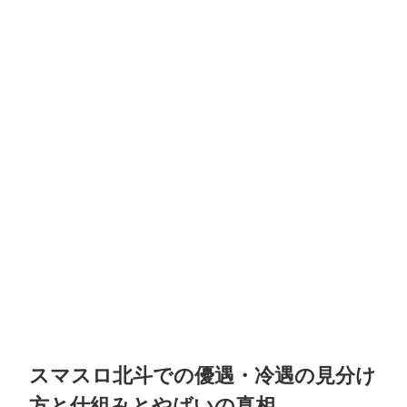
スマスロ北斗での優遇・冷遇の見分け
方と仕組みとやばいの真相