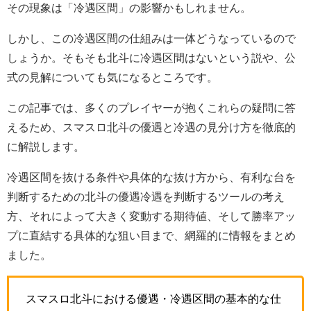
その現象は「冷遇区間」の影響かもしれません。
しかし、この冷遇区間の仕組みは一体どうなっているので
しょうか。そもそも北斗に冷遇区間はないという説や、公
式の見解についても気になるところです。
この記事では、多くのプレイヤーが抱くこれらの疑問に答
えるため、スマスロ北斗の優遇と冷遇の見分け方を徹底的
に解説します。
冷遇区間を抜ける条件や具体的な抜け方から、有利な台を
判断するための北斗の優遇冷遇を判断するツールの考え
方、それによって大きく変動する期待値、そして勝率アッ
プに直結する具体的な狙い目まで、網羅的に情報をまとめ
ました。
スマスロ北斗における優遇・冷遇区間の基本的な仕