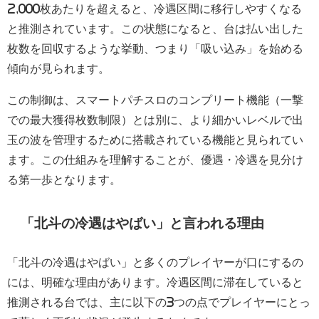
2,000枚あたりを超えると、冷遇区間に移行しやすくなる
と推測されています。この状態になると、台は払い出した
枚数を回収するような挙動、つまり「吸い込み」を始める
傾向が見られます。
この制御は、スマートパチスロのコンプリート機能（一撃
での最大獲得枚数制限）とは別に、より細かいレベルで出
玉の波を管理するために搭載されている機能と見られてい
ます。この仕組みを理解することが、優遇・冷遇を見分け
る第一歩となります。
「北斗の冷遇はやばい」と言われる理由
「北斗の冷遇はやばい」と多くのプレイヤーが口にするの
には、明確な理由があります。冷遇区間に滞在していると
推測される台では、主に以下の3つの点でプレイヤーにとっ