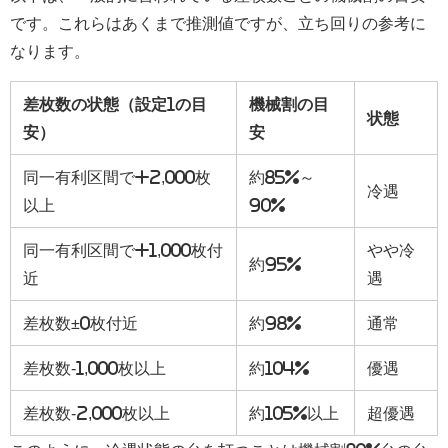
です。これらはあくまで推測値ですが、立ち回りの参考に
なります。
差枚数の状態（設定1の目
機械割の目
状態
安）
安
同一有利区間で+2,000枚
約85%～
冷遇
以上
90%
同一有利区間で+1,000枚付
やや冷
約95%
近
遇
差枚数±0枚付近
約98%
通常
差枚数-1,000枚以上
約104%
優遇
差枚数-2,000枚以上
約105%以上
超優遇