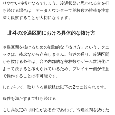
りやすい指標となるでしょう。冷遇状態と思われる台を打
ち続ける場合は、データカウンターで差枚数の推移を注意
深く観察することが大切になります。
北斗の冷遇区間における具体的な抜け方
冷遇区間を抜けるための能動的な「抜け方」というテクニ
ックは、残念ながら存在しません。前述の通り、冷遇区間
から抜ける条件は、台の内部的な差枚数やゲーム数消化に
よって決まると考えられているため、プレイヤー側が任意
で操作することは不可能です。
したがって、取りうる選択肢は以下の2つに絞られます。
条件を満たすまで打ち続ける
もし高設定の可能性がある台であれば、冷遇区間を抜けた