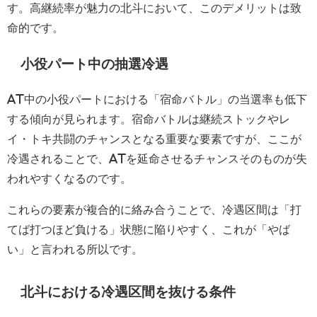
す。高継続率が魅力の北斗において、このデメリットは致
命的です。
小役パート中の抽選冷遇
AT中の小役パートにおける「宿命バトル」の当選率も低下
する傾向が見られます。宿命バトルは継続ストックやレ
イ・トキ共闘のチャンスとなる重要な要素ですが、ここが
冷遇されることで、ATを延命させるチャンスそのものが失
われやすくなるのです。
これらの要素が複合的に絡み合うことで、冷遇区間は「打
てば打つほど負ける」状態に陥りやすく、これが「やば
い」と言われる所以です。
北斗における冷遇区間を抜ける条件