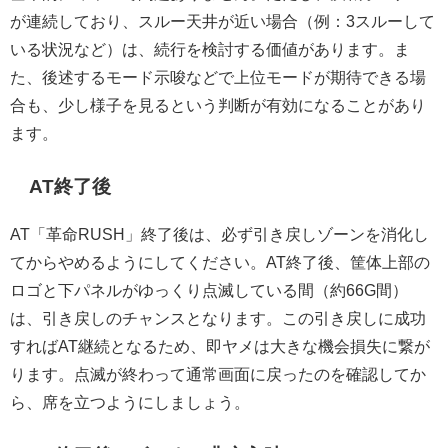
が連続しており、スルー天井が近い場合（例：3スルーして
いる状況など）は、続行を検討する価値があります。ま
た、後述するモード示唆などで上位モードが期待できる場
合も、少し様子を見るという判断が有効になることがあり
ます。
AT終了後
AT「革命RUSH」終了後は、必ず引き戻しゾーンを消化し
てからやめるようにしてください。AT終了後、筐体上部の
ロゴと下パネルがゆっくり点滅している間（約66G間）
は、引き戻しのチャンスとなります。この引き戻しに成功
すればAT継続となるため、即ヤメは大きな機会損失に繋が
ります。点滅が終わって通常画面に戻ったのを確認してか
ら、席を立つようにしましょう。