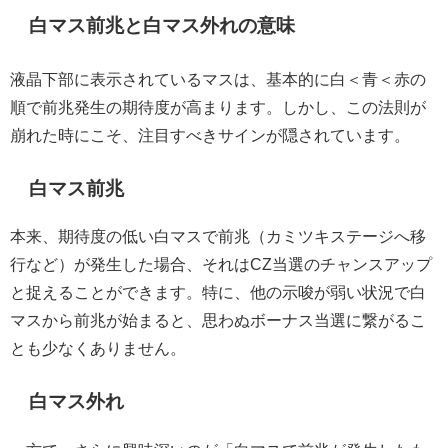
白マス前兆と白マス外れの意味
液晶下部に表示されているマスは、基本的に白＜青＜赤の
順で前兆発生の期待度が高まります。しかし、この法則が
崩れた時にこそ、注目すべきサインが隠されています。
白マス前兆
本来、期待度の低い白マスで前兆（カミツキステージへ移
行など）が発生した場合、それはCZ当選のチャンスアップ
と捉えることができます。特に、他の示唆が弱い状況で白
マスから前兆が始まると、思わぬボーナス当選に繋がるこ
とも少なくありません。
白マス外れ