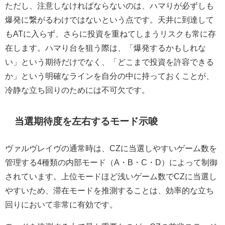
ただし、注意しなければならないのは、ハマりが必ずしも
爆発に繋がるわけではないという点です。天井に到達して
もATに入らず、さらに投資を重ねてしまうリスクも常に存
在します。ハマり台を狙う際は、「爆発するかもしれな
い」という期待だけでなく、「どこまで投資を許容できる
か」という明確なラインを自分の中に持っておくことが、
冷静な立ち回りのためには不可欠です。
当選期待度を左右するモード示唆
ヴァルヴレイヴの通常時は、CZに当選しやすいゲーム数を
管理する4種類の内部モード（A・B・C・D）によって制御
されています。上位モードほど浅いゲーム数でCZに当選し
やすいため、滞在モードを推測することは、効率的な立ち
回りにおいて非常に有効です。