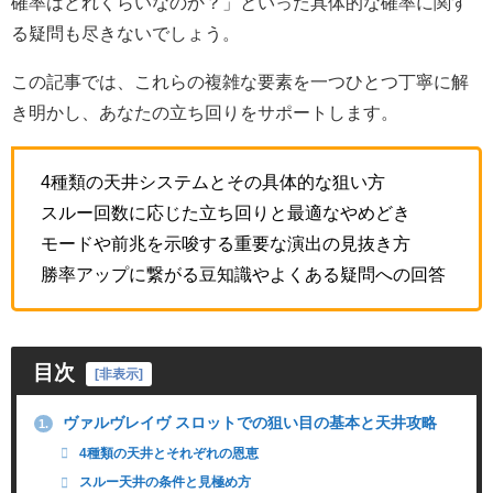
確率はどれくらいなのか？」といった具体的な確率に関す
る疑問も尽きないでしょう。
この記事では、これらの複雑な要素を一つひとつ丁寧に解
き明かし、あなたの立ち回りをサポートします。
4種類の天井システムとその具体的な狙い方
スルー回数に応じた立ち回りと最適なやめどき
モードや前兆を示唆する重要な演出の見抜き方
勝率アップに繋がる豆知識やよくある疑問への回答
目次
[
非表示
]
ヴァルヴレイヴ スロットでの狙い目の基本と天井攻略
1.
4種類の天井とそれぞれの恩恵
スルー天井の条件と見極め方