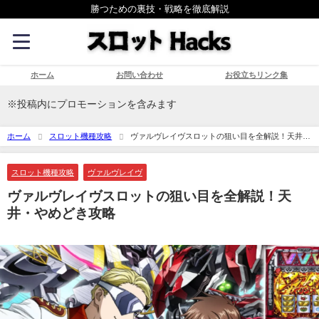
勝つための裏技・戦略を徹底解説
ホーム
お問い合わせ
お役立ちリンク集
※投稿内にプロモーションを含みます
ホーム
スロット機種攻略
ヴァルヴレイヴスロットの狙い目を全解説！天井・
やめどき攻略
スロット機種攻略
ヴァルヴレイヴ
ヴァルヴレイヴスロットの狙い目を全解説！天
井・やめどき攻略