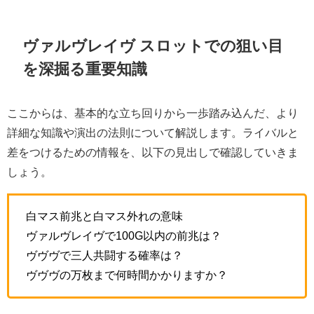
ヴァルヴレイヴ スロットでの狙い目
を深掘る重要知識
ここからは、基本的な立ち回りから一歩踏み込んだ、より
詳細な知識や演出の法則について解説します。ライバルと
差をつけるための情報を、以下の見出しで確認していきま
しょう。
白マス前兆と白マス外れの意味
ヴァルヴレイヴで100G以内の前兆は？
ヴヴヴで三人共闘する確率は？
ヴヴヴの万枚まで何時間かかりますか？