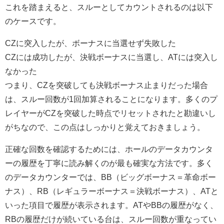
これを踏まえると、スルーとしてカウントされるのは以下
のケースです。
CZに突入したが、ボーナスに当選せず失敗した
CZには成功したが、決戦ボーナスに当選し、ATには突入し
なかった
つまり、CZを突破しても決戦ボーナス止まりだった場合
は、スルー回数が1回加算されることになります。多くのプ
レイヤーがCZを突破した時点でリセットされたと勘違いし
がちなので、この点はしっかりと覚えておきましょう。
正確な回数を確認するためには、ホールのデータカウンタ
ーの履歴を丁寧に読み解くのが最も確実な方法です。多く
のデータカウンターでは、BB（ビッグボーナス＝革命ボー
ナス）、RB（レギュラーボーナス＝決戦ボーナス）、ATと
いった項目で履歴が表示されます。ATやBBの履歴がなく、
RBの履歴だけが続いている台は、スルー回数が重なってい