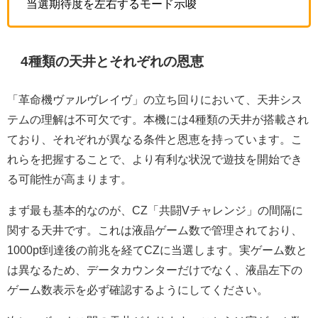
当選期待度を左右するモード示唆
4種類の天井とそれぞれの恩恵
「革命機ヴァルヴレイヴ」の立ち回りにおいて、天井シス
テムの理解は不可欠です。本機には4種類の天井が搭載され
ており、それぞれが異なる条件と恩恵を持っています。こ
れらを把握することで、より有利な状況で遊技を開始でき
る可能性が高まります。
まず最も基本的なのが、CZ「共闘Vチャレンジ」の間隔に
関する天井です。これは液晶ゲーム数で管理されており、
1000pt到達後の前兆を経てCZに当選します。実ゲーム数と
は異なるため、データカウンターだけでなく、液晶左下の
ゲーム数表示を必ず確認するようにしてください。