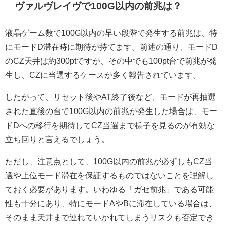
ヴァルヴレイヴで100G以内の前兆は？
液晶ゲーム数で100G以内の早い段階で発生する前兆は、特
にモードD滞在時に期待が持てます。前述の通り、モードD
のCZ天井は約300ptですが、その中でも100pt台で前兆が発
生し、CZに当選するケースが多く報告されています。
したがって、リセット後やAT終了後など、モードが再抽選
された直後の台で100G以内の前兆が発生した場合は、モー
ドDへの移行を期待してCZ当選まで様子を見るのが有効な
立ち回りと言えるでしょう。
ただし、注意点として、100G以内の前兆が必ずしもCZ当
選や上位モード滞在を保証するものではないことを理解し
ておく必要があります。いわゆる「ガセ前兆」である可能
性も十分にあり、特にモードAやBに滞在している場合は、
そのまま天井まで連れていかれてしまうリスクも否定でき