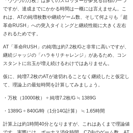
「ヴヴヴの万枚」は多くのスロッターが夢見る目標の一つ
ですが、達成までにかかる時間は一概には言えません。こ
れは、ATの純増枚数や継続ゲーム数、そして何よりも「超
革命RUSH」への突入タイミングと継続性能に大きく左右
されるためです。
AT「革命RUSH」の純増は約7.2枚/Gと非常に高いですが、
継続ジャッジの「ハラキリチャレンジ」があるため、コン
スタントに出玉が増え続けるわけではありません。
仮に、純増7.2枚のATが途切れることなく継続したと仮定し
て、理論上の最短時間を計算してみましょう。
・万枚（10000枚） ÷ 純増7.2枚/G ≒ 1389G
・1389G ÷ 840G/時（1分14G計算） ≒ 1.65時間
計算上は約1時間40分となりますが、これはあくまで理論値
です。実際には、ボーナス消化時間、CZ中のゲーム数、AT