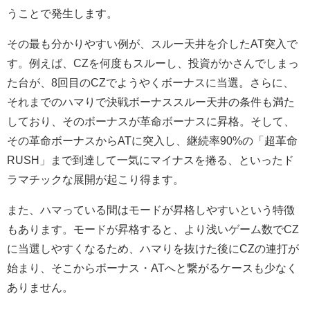
うことで発生します。
その最も分かりやすい例が、スルー天井を介したAT突入で
す。例えば、CZを何度もスルーし、投資がかさんでしまっ
た台が、8回目のCZでようやくボーナスに当選。さらに、
それまでのハマりで決戦ボーナススルー天井の条件も満た
しており、そのボーナスが革命ボーナスに昇格。そして、
その革命ボーナスからATに突入し、継続率90%の「超革命
RUSH」まで到達して一気にマイナスを捲る、といったド
ラマチックな展開が起こり得ます。
また、ハマっている間はモードが昇格しやすいという特徴
もあります。モードが昇格すると、より浅いゲーム数でCZ
に当選しやすくなるため、ハマりを抜けた後にCZの連打が
始まり、そこからボーナス・ATへと繋がるケースも少なく
ありません。