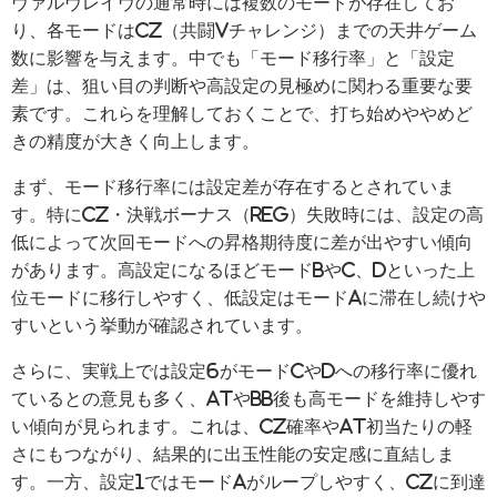
ヴァルヴレイヴの通常時には複数のモードが存在してお
り、各モードはCZ（共闘Vチャレンジ）までの天井ゲーム
数に影響を与えます。中でも「モード移行率」と「設定
差」は、狙い目の判断や高設定の見極めに関わる重要な要
素です。これらを理解しておくことで、打ち始めややめど
きの精度が大きく向上します。
まず、モード移行率には設定差が存在するとされていま
す。特にCZ・決戦ボーナス（REG）失敗時には、設定の高
低によって次回モードへの昇格期待度に差が出やすい傾向
があります。高設定になるほどモードBやC、Dといった上
位モードに移行しやすく、低設定はモードAに滞在し続けや
すいという挙動が確認されています。
さらに、実戦上では設定6がモードCやDへの移行率に優れ
ているとの意見も多く、ATやBB後も高モードを維持しやす
い傾向が見られます。これは、CZ確率やAT初当たりの軽
さにもつながり、結果的に出玉性能の安定感に直結しま
す。一方、設定1ではモードAがループしやすく、CZに到達