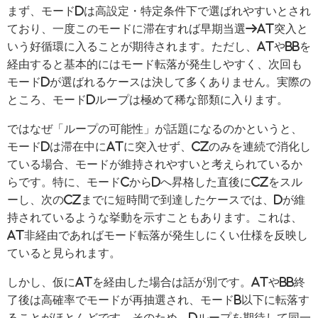
まず、モードDは高設定・特定条件下で選ばれやすいとされ
ており、一度このモードに滞在すれば早期当選→AT突入と
いう好循環に入ることが期待されます。ただし、ATやBBを
経由すると基本的にはモード転落が発生しやすく、次回も
モードDが選ばれるケースは決して多くありません。実際の
ところ、モードDループは極めて稀な部類に入ります。
ではなぜ「ループの可能性」が話題になるのかというと、
モードDは滞在中にATに突入せず、CZのみを連続で消化し
ている場合、モードが維持されやすいと考えられているか
らです。特に、モードCからDへ昇格した直後にCZをスル
ーし、次のCZまでに短時間で到達したケースでは、Dが維
持されているような挙動を示すこともあります。これは、
AT非経由であればモード転落が発生しにくい仕様を反映し
ていると見られます。
しかし、仮にATを経由した場合は話が別です。ATやBB終
了後は高確率でモードが再抽選され、モードB以下に転落す
ることがほとんどです。そのため、Dループを期待して同一