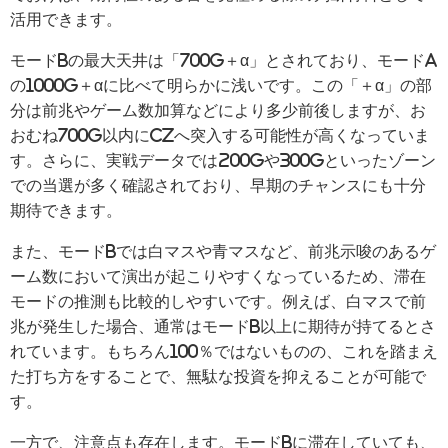
活用できます。
モードBの最大天井は「700G＋α」とされており、モードA
の1000G＋αに比べて明らかに浅いです。この「＋α」の部
分は前兆やゲーム数加算などにより多少前後しますが、お
おむね700G以内にCZへ突入する可能性が高くなっていま
す。さらに、実戦データでは200Gや300Gといったゾーン
での当選が多く確認されており、早期のチャンスにも十分
期待できます。
また、モードBでは白マスや青マスなど、前兆示唆のあるゲ
ーム数において演出が起こりやすくなっているため、滞在
モードの推測も比較的しやすいです。例えば、白マスで前
兆が発生した場合、通常はモードB以上に期待が持てるとさ
れています。もちろん100％ではないものの、これを踏まえ
た打ち方をすることで、無駄な投資を抑えることが可能で
す。
一方で、注意点も存在します。モードBに滞在していても、