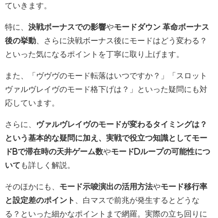
ていきます。
特に、
決戦ボーナスでの影響
や
モードダウン 革命ボーナス
後の挙動
、さらに決戦ボーナス後にモードはどう変わる？
といった気になるポイントを丁寧に取り上げます。
また、「ヴヴヴのモード転落はいつですか？」「スロット
ヴァルヴレイヴのモード格下げは？」といった疑問にも対
応しています。
さらに、
ヴァルヴレイヴのモードが変わるタイミングは？
という基本的な疑問に加え、実戦で役立つ知識としてモー
ドbで滞在時の天井ゲーム数
や
モードdループの可能性につ
いて
も詳しく解説。
そのほかにも、
モード示唆演出の活用方法
や
モード移行率
と設定差のポイント
、白マスで前兆が発生するとどうな
る？といった細かなポイントまで網羅。実際の立ち回りに