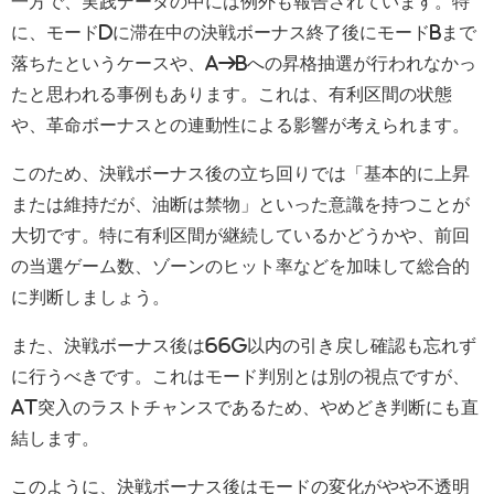
一方で、実践データの中には例外も報告されています。特
に、モードDに滞在中の決戦ボーナス終了後にモードBまで
落ちたというケースや、A→Bへの昇格抽選が行われなかっ
たと思われる事例もあります。これは、有利区間の状態
や、革命ボーナスとの連動性による影響が考えられます。
このため、決戦ボーナス後の立ち回りでは「基本的に上昇
または維持だが、油断は禁物」といった意識を持つことが
大切です。特に有利区間が継続しているかどうかや、前回
の当選ゲーム数、ゾーンのヒット率などを加味して総合的
に判断しましょう。
また、決戦ボーナス後は66G以内の引き戻し確認も忘れず
に行うべきです。これはモード判別とは別の視点ですが、
AT突入のラストチャンスであるため、やめどき判断にも直
結します。
このように、決戦ボーナス後はモードの変化がやや不透明