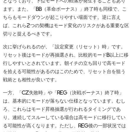
となっており、下位モードへの転落が発生することもあり
ます。また、「BB（革命ボーナス）」終了時も同様で、こ
ちらもモードダウンが起こりやすい場面です。逆に言え
ば、これら2つの契機はモード変化のリスクがある重要な区
切りと捉えるべきです。
次に挙げられるのが、「設定変更（リセット）時」です。
リセット後はモードが再抽選され、比較的モードB以上に移
行しやすいとされています。朝イチの立ち回りで高モード
を拾える可能性があるのはこのためで、リセット台を狙う
戦術とも相性が良いです。
一方、「CZ失敗時」や「REG（決戦ボーナス）終了時」
は、基本的にモードが落ちない仕様となっています。むし
ろ、これらはモード昇格抽選が行われるタイミングであ
り、連続してスルーしている場合は高モードに移行してい
る可能性が高くなります。ただし、REG後の一部状況では