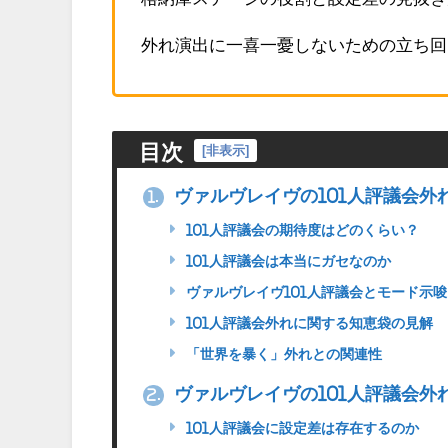
外れ演出に一喜一憂しないための立ち回
目次
[
非表示
]
ヴァルヴレイヴの101人評議会外
1.
101人評議会の期待度はどのくらい？
101人評議会は本当にガセなのか
ヴァルヴレイヴ101人評議会とモード示唆
101人評議会外れに関する知恵袋の見解
「世界を暴く」外れとの関連性
ヴァルヴレイヴの101人評議会外
2.
101人評議会に設定差は存在するのか