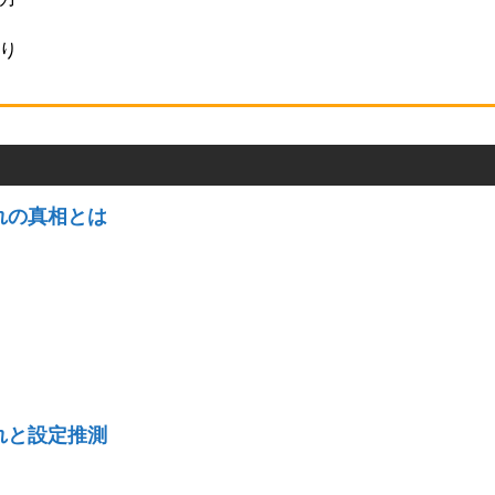
り
れの真相とは
れと設定推測