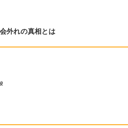
議会外れの真相とは
唆