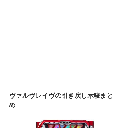
ヴァルヴレイヴの引き戻し示唆まと
め