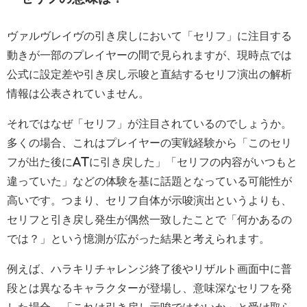
ヴァルヴレイヴの引き戻しにおいて「セリフ」に注目する
動きが一部のプレイヤーの間で見られますが、現時点では
公式に設定差や引き戻し示唆と直結するセリフ演出の解析
情報は公表されていません。
それではなぜ「セリフ」が注目されているのでしょうか。
多くの場合、これはプレイヤーの実戦経験から「このセリ
フが出た後にATに引き戻した」「セリフの内容がいつもと
違っていた」などの体験を基に話題となっている可能性が
高いです。つまり、セリフ自体が示唆演出というよりも、
セリフと引き戻し発生が偶然一致したことで「何かあるの
では？」という憶測が広がった結果と考えられます。
例えば、ハラキリチャレンジ終了後やリザルト画面中に普
段とは異なるキャラクターが登場し、意味深なセリフを発