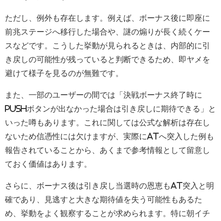
ただし、例外も存在します。例えば、ボーナス後に即座に
前兆ステージへ移行した場合や、謎の煽りが長く続くケー
スなどです。こうした挙動が見られるときは、内部的に引
き戻しの可能性が残っていると判断できるため、即ヤメを
避けて様子を見るのが無難です。
また、一部のユーザーの間では「決戦ボーナス終了時に
PUSHボタンが出なかった場合は引き戻しに期待できる」と
いった噂もあります。これに関しては公式な解析は存在し
ないため信憑性には欠けますが、実際にATへ突入した例も
報告されていることから、あくまで参考情報として留意し
ておく価値はあります。
さらに、ボーナス後は引き戻し当選時の恩恵もAT突入と明
確であり、見逃すと大きな期待値を失う可能性もあるた
め、挙動をよく観察することが求められます。特に朝イチ