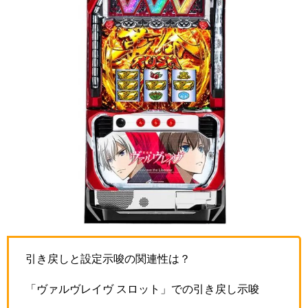
引き戻しと設定示唆の関連性は？
「ヴァルヴレイヴ スロット」での引き戻し示唆