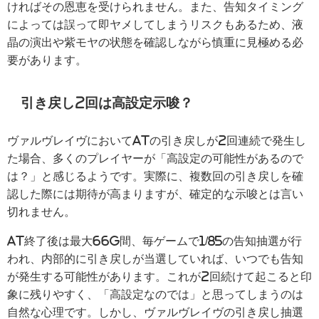
ければその恩恵を受けられません。また、告知タイミング
によっては誤って即ヤメしてしまうリスクもあるため、液
晶の演出や紫モヤの状態を確認しながら慎重に見極める必
要があります。
引き戻し2回は高設定示唆？
ヴァルヴレイヴにおいてATの引き戻しが2回連続で発生し
た場合、多くのプレイヤーが「高設定の可能性があるので
は？」と感じるようです。実際に、複数回の引き戻しを確
認した際には期待が高まりますが、確定的な示唆とは言い
切れません。
AT終了後は最大66G間、毎ゲームで1/85の告知抽選が行
われ、内部的に引き戻しが当選していれば、いつでも告知
が発生する可能性があります。これが2回続けて起こると印
象に残りやすく、「高設定なのでは」と思ってしまうのは
自然な心理です。しかし、ヴァルヴレイヴの引き戻し抽選