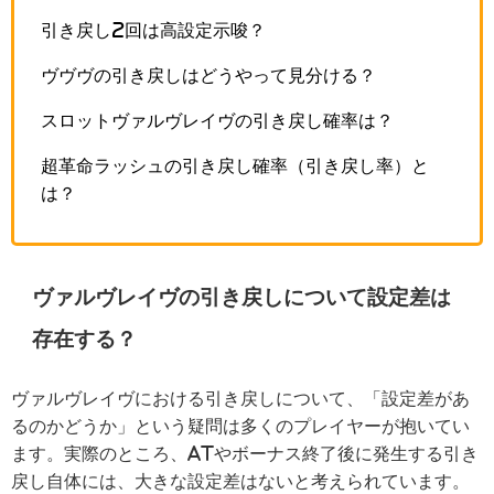
引き戻し2回は高設定示唆？
ヴヴヴの引き戻しはどうやって見分ける？
スロットヴァルヴレイヴの引き戻し確率は？
超革命ラッシュの引き戻し確率（引き戻し率）と
は？
ヴァルヴレイヴの引き戻しについて設定差は
存在する？
ヴァルヴレイヴにおける引き戻しについて、「設定差があ
るのかどうか」という疑問は多くのプレイヤーが抱いてい
ます。実際のところ、ATやボーナス終了後に発生する引き
戻し自体には、大きな設定差はないと考えられています。