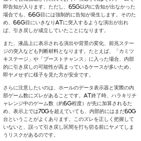
即告知が入ります。ただし、65G以内に告知が出なかった
場合でも、66G目には強制的に告知が発生します。そのた
め、66G目にいきなりATに突入するような演出が出れ
ば、引き戻しが成立していたことになります。
また、液晶上に表示される演出や背景の変化、前兆ステー
ジの突入なども判断材料となります。たとえば、「カミツ
キステージ」や「ブーストチャンス」に入った場合、内部
的に引き戻しの可能性が高まっているケースが多いため、
即ヤメせずに様子を見た方が安全です。
さらに注意したいのは、ホールのデータ表示器と実際の内
部ゲーム数にズレがあることです。AT終了時、ハラキリチ
ャレンジ中のゲーム数（約6G程度）が先に加算されるた
め、表示上では70Gを超えていても、内部的にはまだ60G
台ということがよくあります。このズレを正しく把握して
いないと、誤って引き戻し区間を打ち切る前にヤメてしま
うリスクがあるのです。