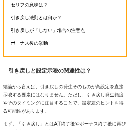
セリフの意味は？
引き戻し法則とは何か？
引き戻しが「しない」場合の注意点
ボーナス後の挙動
引き戻しと設定示唆の関連性は？
結論から言えば、引き戻しの発生そのものが高設定を直接
示唆する要素にはなりません。ただし、引き戻し発生頻度
やそのタイミングに注目することで、設定差のヒントを得
る可能性があります。
まず、「引き戻し」とはAT終了後やボーナス終了後に再び