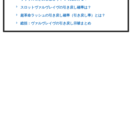
スロットヴァルヴレイヴの引き戻し確率は？
超革命ラッシュの引き戻し確率（引き戻し率）とは？
総括：ヴァルヴレイヴの引き戻し示唆まとめ