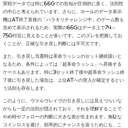
実戦データでは特に66Gでの告知が圧倒的に多く、法則性
の中心と考えられています。さらに、ホールのデータ表示
機はAT終了直後の「ハラキリチャレンジ中」のゲーム数も
含めて表示されるため、実際の66Gはデータ上で74～
75G付近に見えることが多いです。このズレを把握してお
くことが、正確な引き戻し判断には不可欠です。
また、引き戻し当選時は革命ラッシュのセット継続扱いと
なるため、条件によっては「超革命ラッシュ」へ昇格する
ケースもあります。特に3セット終了後や超革命ラッシュ終
了後に引き戻した場合は、上位ATへの突入が確定するとい
う法則も存在します。
このように、ヴァルヴレイヴの引き戻しには見えづらいな
がらも一定の法則が隠されており、それを理解することで
やめ時やフォローの判断に大きな差が生まれます。無駄な
コインロスを避け、効率的にチャンスを追うためにも、こ