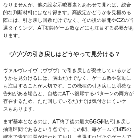
なりませんが、他の設定示唆要素とあわせて見れば、総合
的な判断材料にはなり得ます。高設定かどうかを見極める
際には、引き戻し回数だけでなく、その後の展開やCZの当
選タイミング、AT初期ゲーム数などにも注目する必要があ
ります。
ヴヴヴの引き戻しはどうやって見分ける？
ヴァルヴレイヴ（ヴヴヴ）で引き戻しが発生しているかど
うかを見分けるには、演出だけでなく、ゲーム数や挙動に
も注目することが大切です。この機種の引き戻しは明確な
告知がある場合と、自然にATへ復帰するパターンの両方が
存在するため、ただ回しているだけでは気付きにくいケー
スもあります。
まず基本となるのは、AT終了後の最大66G間が引き戻し
抽選区間であるという点です。この間、毎ゲームで1/85の
確率で告知抽選が行われており、当選すればそのゲームで