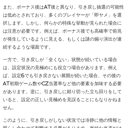
また、ボーナス後はAT後と異なり、引き戻し抽選の可能性
は低めとされており、多くのプレイヤーが「即ヤメ」を選
択します。しかし、何らかの特殊な挙動が見られた場合に
は注意が必要です。例えば、ボーナス後でも高確率で前兆
が発生しているように見える、もしくは謎の煽り演出が連
続するような場面です。
一方で、引き戻しが「全くない」状態が続いている場合
は、設定状況の見極めにも役立つ場合があります。例え
ば、設定6でも引き戻さない展開が続いた場合、その後の
AT初期ゲーム数やCZ当選率など他の要素を加味する必要
があります。逆に、引き戻しに頼り切った立ち回りをして
いると、設定の正しい見極めを見誤ることにもなりかねま
せん。
このように、引き戻しがしない状況では冷静に他の情報と