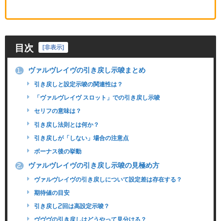
目次
[
非表示
]
ヴァルヴレイヴの引き戻し示唆まとめ
1.
引き戻しと設定示唆の関連性は？
「ヴァルヴレイヴ スロット」での引き戻し示唆
セリフの意味は？
引き戻し法則とは何か？
引き戻しが「しない」場合の注意点
ボーナス後の挙動
ヴァルヴレイヴの引き戻し示唆の見極め方
2.
ヴァルヴレイヴの引き戻しについて設定差は存在する？
期待値の目安
引き戻し2回は高設定示唆？
ヴヴヴの引き戻しはどうやって見分ける？