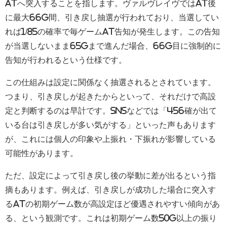
ATへ突入することを指します。ヴァルヴレイヴではAT後
に最大66G間、引き戻し抽選が行われており、当選してい
れば1/85の確率で毎ゲームAT告知が発生します。この告知
が当選しないまま65Gまで進んだ場合、66G目に強制的に
告知が行われるという仕様です。
この仕組みは設定に関係なく抽選されるとされています。
つまり、引き戻しが起きたからといって、それだけで高設
定と判断するのは早計です。SNSなどでは「456確が出て
いる台は引き戻しが多い気がする」といった声もあります
が、これには個人の印象や上振れ・下振れが影響している
可能性があります。
ただ、設定によって引き戻し後の挙動に差が出るという指
摘もあります。例えば、引き戻しが成功した場合に突入す
るATの初期ゲーム数が高設定ほど優遇されやすい傾向があ
る、という観測です。これは初期ゲーム数50G以上の振り