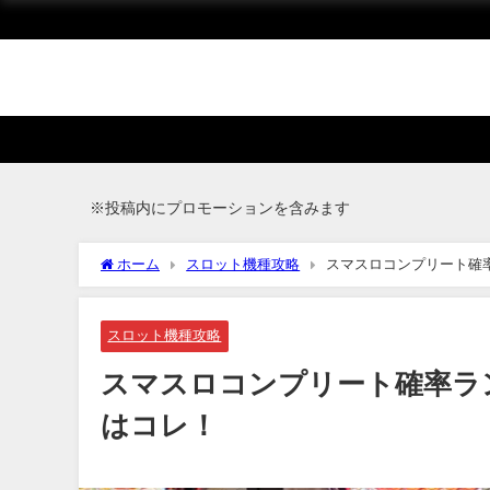
※投稿内にプロモーションを含みます
ホーム
スロット機種攻略
スマスロコンプリート確
スロット機種攻略
スマスロコンプリート確率ラン
はコレ！