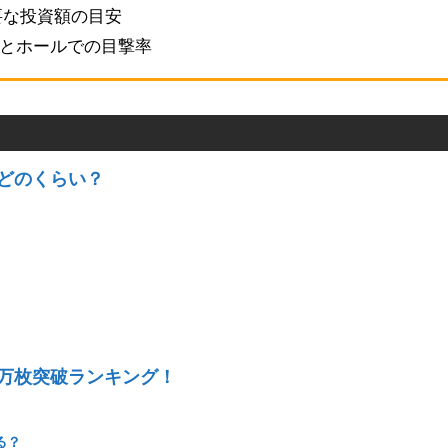
要な投資額の目安
とホールでの目撃率
どのくらい？
万枚突破ランキング！
る？