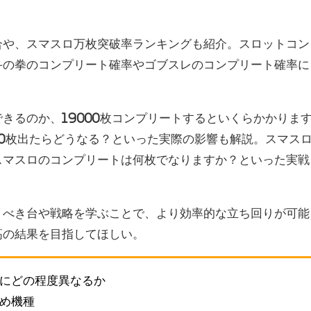
合や、スマスロ万枚突破率ランキングも紹介。スロットコン
斗の拳のコンプリート確率やゴブスレのコンプリート確率に
きるのか、19000枚コンプリートするといくらかかりま
00枚出たらどうなる？といった実際の影響も解説。スマス
スマスロのコンプリートは何枚でなりますか？といった実戦
うべき台や戦略を学ぶことで、より効率的な立ち回りが可能
高の結果を目指してほしい。
にどの程度異なるか
め機種