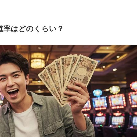
確率はどのくらい？