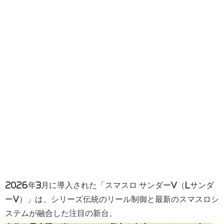
2026年3月に導入された「スマスロ サンダーV（Lサンダ
ーV）」は、シリーズ伝統のリール制御と最新のスマスロシ
ステムが融合した注目の新台。