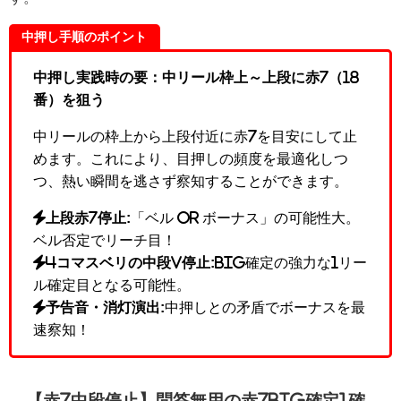
中押し手順のポイント
中押し実践時の要：中リール枠上～上段に赤7（18
番）を狙う
中リールの枠上から上段付近に赤7を目安にして止
めます。これにより、目押しの頻度を最適化しつ
つ、熱い瞬間を逃さず察知することができます。
⚡
上段赤7停止:
「ベル or ボーナス」の可能性大。
ベル否定でリーチ目！
⚡
4コマスベリの中段V停止:
BIG確定の強力な1リー
ル確定目となる可能性。
⚡
予告音・消灯演出:
中押しとの矛盾でボーナスを最
速察知！
【赤7中段停止】問答無用の赤7BIG確定1確