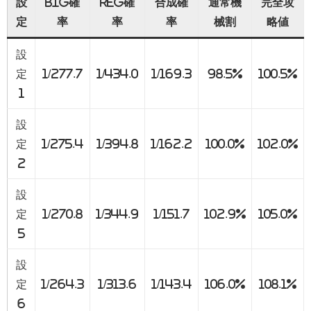
設
BIG確
REG確
合成確
通常機
完全攻
定
率
率
率
械割
略値
設
定
1/277.7
1/434.0
1/169.3
98.5%
100.5%
1
設
定
1/275.4
1/394.8
1/162.2
100.0%
102.0%
2
設
定
1/270.8
1/344.9
1/151.7
102.9%
105.0%
5
設
定
1/264.3
1/313.6
1/143.4
106.0%
108.1%
6