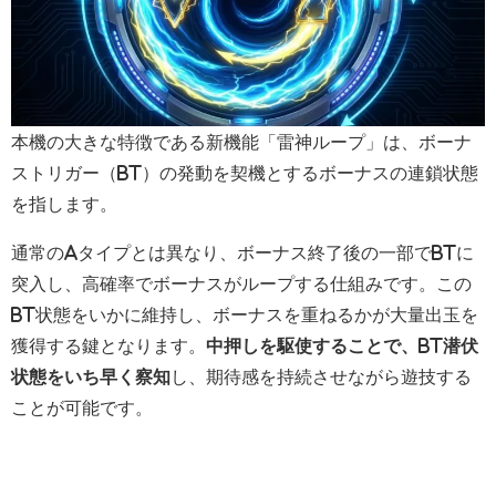
本機の大きな特徴である新機能「雷神ループ」は、ボーナ
ストリガー（BT）の発動を契機とするボーナスの連鎖状態
を指します。
通常のAタイプとは異なり、ボーナス終了後の一部でBTに
突入し、高確率でボーナスがループする仕組みです。この
BT状態をいかに維持し、ボーナスを重ねるかが大量出玉を
獲得する鍵となります。
中押しを駆使することで、BT潜伏
状態をいち早く察知
し、期待感を持続させながら遊技する
ことが可能です。