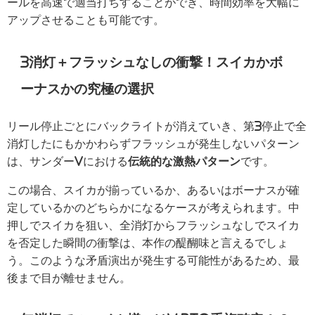
ールを高速で適当打ちすることができ、時間効率を大幅に
アップさせることも可能です。
3消灯＋フラッシュなしの衝撃！スイカかボ
ーナスかの究極の選択
リール停止ごとにバックライトが消えていき、第3停止で全
消灯したにもかかわらずフラッシュが発生しないパターン
は、サンダーVにおける
伝統的な激熱パターン
です。
この場合、スイカが揃っているか、あるいはボーナスが確
定しているかのどちらかになるケースが考えられます。中
押しでスイカを狙い、全消灯からフラッシュなしでスイカ
を否定した瞬間の衝撃は、本作の醍醐味と言えるでしょ
う。このような矛盾演出が発生する可能性があるため、最
後まで目が離せません。