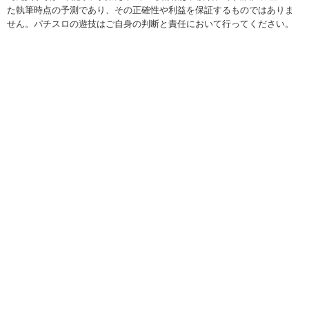
た執筆時点の予測であり、その正確性や利益を保証するものではありま
せん。パチスロの遊技はご自身の判断と責任において行ってください。