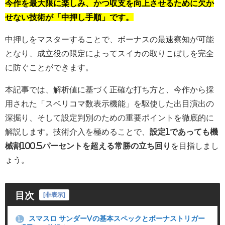
今作を最大限に楽しみ、かつ収支を向上させるために欠か
せない技術が「中押し手順」です。
中押しをマスターすることで、ボーナスの最速察知が可能
となり、成立役の限定によってスイカの取りこぼしを完全
に防ぐことができます。
本記事では、解析値に基づく正確な打ち方と、今作から採
用された「スベリコマ数表示機能」を駆使した出目演出の
深掘り、そして設定判別のための重要ポイントを徹底的に
解説します。技術介入を極めることで、
設定1であっても機
械割100.5パーセントを超える常勝の立ち回り
を目指しまし
ょう。
目次
[
非表示
]
スマスロ サンダーVの基本スペックとボーナストリガー
1.