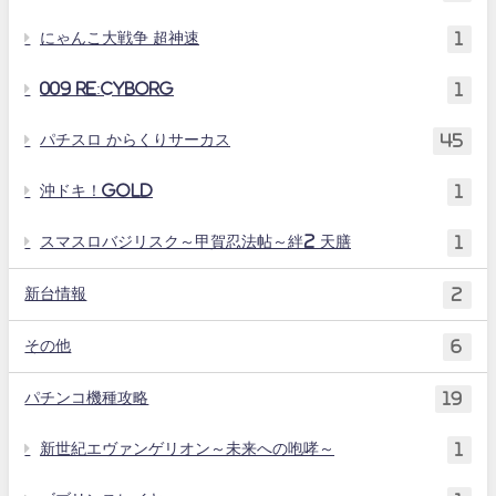
にゃんこ大戦争 超神速
1
009 RE:CYBORG
1
パチスロ からくりサーカス
45
沖ドキ！GOLD
1
スマスロバジリスク～甲賀忍法帖～絆2 天膳
1
新台情報
2
その他
6
パチンコ機種攻略
19
新世紀エヴァンゲリオン～未来への咆哮～
1