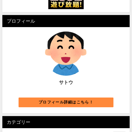
プロフィール
サトウ
プロフィール詳細はこちら！
カテゴリー