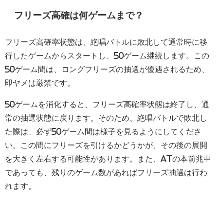
フリーズ高確は何ゲームまで？
フリーズ高確率状態は、絶唱バトルに敗北して通常時に移
行したゲームからスタートし、50ゲーム継続します。この
50ゲーム間は、ロングフリーズの抽選が優遇されるため、
即ヤメは厳禁です。
50ゲームを消化すると、フリーズ高確率状態は終了し、通
常の抽選状態に戻ります。そのため、絶唱バトルで敗北し
た際は、必ず50ゲーム間は様子を見るようにしてくださ
い。この間にフリーズを引けるかどうかが、その後の展開
を大きく左右する可能性があります。また、ATの本前兆中
であっても、残りのゲーム数があればフリーズ抽選は行わ
れます。