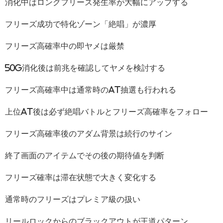
消化中はロングフリーズ発生率が大幅にアップする
フリーズ成功で特化ゾーン「絶唱」が濃厚
フリーズ高確率中の即ヤメは厳禁
50G消化後は前兆を確認してヤメを検討する
フリーズ高確率中は通常時のAT抽選も行われる
上位AT後は必ず絶唱バトルとフリーズ高確率をフォロー
フリーズ高確率後のアダム背景は続行のサイン
終了画面のアイテムでその後の期待値を判断
フリーズ確率は滞在状態で大きく変化する
通常時のフリーズはプレミア級の扱い
リールロックからのブラックアウトが王道パターン