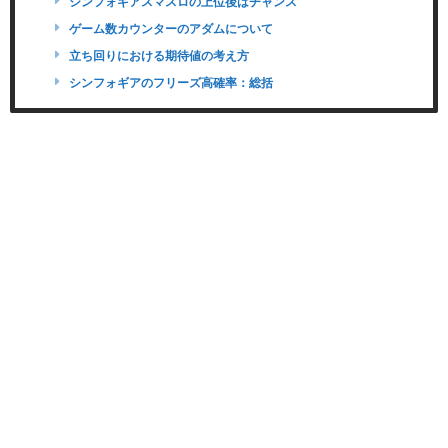
シンフォギアスマスロの上位後はチャンス
ゲーム数カウンターのアダムについて
立ち回りにおける期待値の考え方
シンフォギアのフリーズ高確率：総括