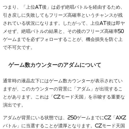
つまり、「上位AT後」は必ず絶唱バトルを経由するため、
引き戻しに失敗してもフリーズ高確率というチャンスが残
されている状況になります。したがって、上位AT後は即ヤ
メせず、絶唱バトルの結果と、その後のフリーズ高確率50
ゲームまでを必ずフォローすることが、機会損失を防ぐ上
で不可欠です。
ゲーム数カウンターのアダムについて
通常時の液晶左下にはゲーム数カウンターが表示されてい
ますが、このカウンターの背景に「アダム」が出現するこ
とがあります。これは「CZモード天国」を示唆する重要な
演出です。
アダムが背景にいる状態では、250ゲームまでにCZ「AXZ
バトル」に当選することが濃厚となります。CZモード天国