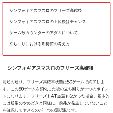
シンフォギアスマスロのフリーズ高確後
シンフォギアスマスロの上位後はチャンス
ゲーム数カウンターのアダムについて
立ち回りにおける期待値の考え方
シンフォギアスマスロのフリーズ高確後
前述の通り、フリーズ高確率状態は50ゲームで終了しま
す。この50ゲームを消化した後の立ち回りが一つのポイン
トになります。フリーズもAT当選もなかった場合、基本的
には通常のやめどきと同様に、前兆が発生していないこと
を確認してヤメるのが一つの選択肢です。