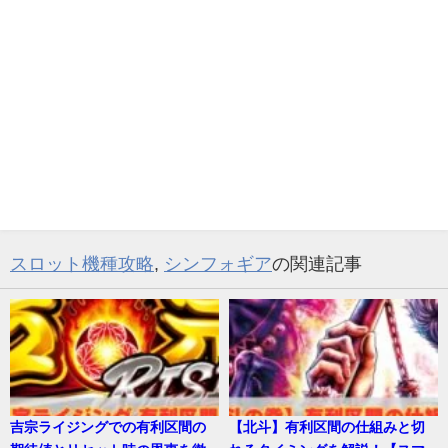
スロット機種攻略
,
シンフォギア
の関連記事
吉宗ライジングでの有利区間の
【北斗】有利区間の仕組みと切