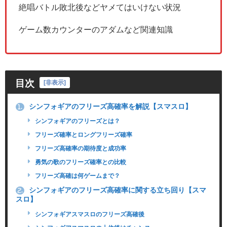
絶唱バトル敗北後などヤメてはいけない状況
ゲーム数カウンターのアダムなど関連知識
目次
[
非表示
]
シンフォギアのフリーズ高確率を解説【スマスロ】
1.
シンフォギアのフリーズとは？
フリーズ確率とロングフリーズ確率
フリーズ高確率の期待度と成功率
勇気の歌のフリーズ確率との比較
フリーズ高確は何ゲームまで？
シンフォギアのフリーズ高確率に関する立ち回り【スマ
2.
スロ】
シンフォギアスマスロのフリーズ高確後