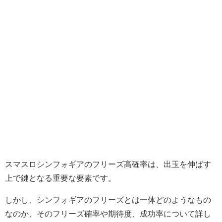
スマスロシンフォギアのフリーズ高確率は、出玉を伸ばす
上で鍵となる重要な要素です。
しかし、シンフォギアのフリーズとは一体どのようなもの
なのか、そのフリーズ確率や期待度、成功率について詳し