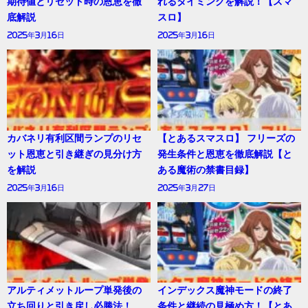
期待値とリセット時の恩恵を徹
れるタイミングを解説！【スマ
底解説
スロ】
2025年3月16日
2025年3月16日
カバネリ有利区間ランプのリセ
【とあるスマスロ】 フリーズの
ット恩恵と引き継ぎの見分け方
発生条件と恩恵を徹底解説【と
を解説
ある魔術の禁書目録】
2025年3月16日
2025年3月27日
アルティメットループ単発後の
インデックス魔神モードの終了
立ち回りと引き戻し必勝法！
条件と継続の見極め方！【とあ