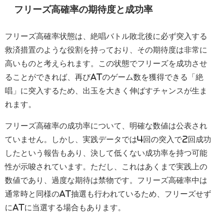
フリーズ高確率の期待度と成功率
フリーズ高確率状態は、絶唱バトル敗北後に必ず突入する
救済措置のような役割を持っており、その期待度は非常に
高いものと考えられます。この状態でフリーズを成功させ
ることができれば、再びATのゲーム数を獲得できる「絶
唱」に突入するため、出玉を大きく伸ばすチャンスが生ま
れます。
フリーズ高確率の成功率について、明確な数値は公表され
ていません。しかし、実践データでは4回の突入で2回成功
したという報告もあり、決して低くない成功率を持つ可能
性が示唆されています。ただし、これはあくまで実践上の
数値であり、過度な期待は禁物です。フリーズ高確率中は
通常時と同様のAT抽選も行われているため、フリーズせず
にATに当選する場合もあります。