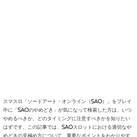
スマスロ「ソードアート・オンライン（SAO）」をプレイ
中に「SAOのやめどき」が気になって検索した方は、いつ
やめるべきか、どのタイミングに注意すべきかを知りたい
はずです。この記事では、SAOスロットにおける適切なや
めどきの見極め方について、重要なポイントをわかりやす