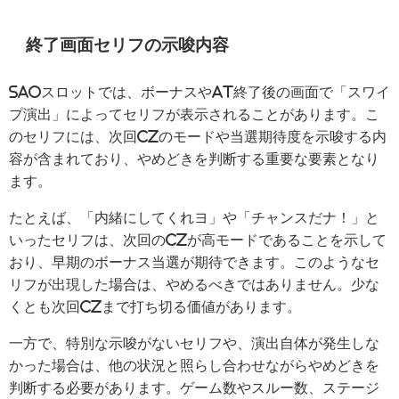
終了画面セリフの示唆内容
SAOスロットでは、ボーナスやAT終了後の画面で「スワイ
プ演出」によってセリフが表示されることがあります。こ
のセリフには、次回CZのモードや当選期待度を示唆する内
容が含まれており、やめどきを判断する重要な要素となり
ます。
たとえば、「内緒にしてくれヨ」や「チャンスだナ！」と
いったセリフは、次回のCZが高モードであることを示して
おり、早期のボーナス当選が期待できます。このようなセ
リフが出現した場合は、やめるべきではありません。少な
くとも次回CZまで打ち切る価値があります。
一方で、特別な示唆がないセリフや、演出自体が発生しな
かった場合は、他の状況と照らし合わせながらやめどきを
判断する必要があります。ゲーム数やスルー数、ステージ