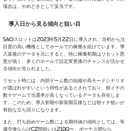
場合は、やめどきとして妥当です。
導入日から見る傾向と狙い目
SAOスロットは2023年5月22日に導入され、当初から注
目度の高い機種としてホールでの稼働を続けています。導
入直後のデータを元にすると、特に稼働初期はリセット恩
恵が強く、多くのホールで設定変更後のチャンスが活かせ
る傾向が見られました。
リセット時には、内部ゲーム数の短縮や高モードシナリオ
が選ばれやすいという特性があるとされており、朝イチの
数十ゲームで当選率が高くなっているデータも存在しま
す。このため、導入初期や新装開店後などは朝イチ狙いが
有効な立ち回りになります。
また、打ち始めゲーム数による期待値の傾向としては、等
価交換ならばCZ間狙いは210G〜、ボーナス間なら