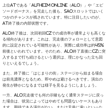
上位ATである「ALfheim Online（ALO）」や「エピ
ソードボーナス」を完走した後も、SAOスロットではいく
つかのチャンスが残されています。特に注目したいのが、
AT終了後の内部状態です。
ALO終了後は、次回初回CZでの成功率が通常よりも高くな
る傾向があります。これは、完走後のフォローとして意図
的に設定されている可能性があり、実際に成功率は約45%
前後といわれています。そのため、ALO終了直後にCZに突
入するまで打ち続けるという選択は、理にかなった立ち回
りといえるでしょう。
また、終了後に「はじまりの街」ステージから始まる場合
は前兆濃厚となるため、即やめは避けるべきです。演出の
発生が静かになるまでは様子を見るようにしましょう。
一方、ALO完走後でも何の示唆もなく通常ステージに戻っ
た場合は、状況によってはやめても問題ないケースもあり
ます。期待できる演出がない、または天井に遠いといった