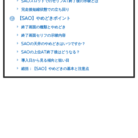
saoスロットでのセリフat終了後の示唆とは
完走後短縮状態での立ち回り
【SAO】やめどきポイント
2.
終了画面の種類とやめどき
終了画面セリフの示唆内容
SAOの天井のやめどきはいつですか？
SAOの上位AT終了後はどうなる？
導入日から見る傾向と狙い目
総括：【SAO】やめどきの基本と注意点