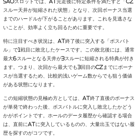
SAOスロットでは、AT完走後に特定条件を満たすと「CZ
スルー天井が短縮された状態」となり、次回ボーナス当選
までのハードルが下がることがあります。これを見逃さな
いことが、効率よく立ち回るために重要です。
特に注目すべき状況は、AT終了後に突入する「ボスバト
ル」で1戦目に敗北したケースです。この敗北後には、通常
最大6スルーとなる天井が3スルーに短縮される特典が付き
ます。つまり、次回から最大でも3回目のCZまでにボーナ
スが当選するため、比較的浅いゲーム数からでも狙う価値
がある状態になります。
この短縮状態の見極め方としては、AT終了直後のボーナス
が単発で終わった後、ボスバトルに突入し敗北したかどう
かがポイントです。ホールのデータ履歴から確認する場合
は、直前にATに突入しているものの、大量出玉ではない履
歴を探すのがコツです。