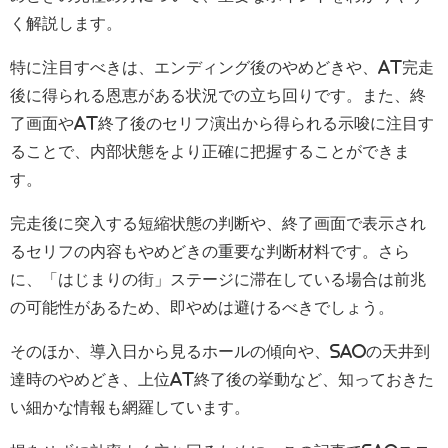
く解説します。
特に注目すべきは、エンディング後のやめどきや、AT完走
後に得られる恩恵がある状況での立ち回りです。また、終
了画面やAT終了後のセリフ演出から得られる示唆に注目す
ることで、内部状態をより正確に把握することができま
す。
完走後に突入する短縮状態の判断や、終了画面で表示され
るセリフの内容もやめどきの重要な判断材料です。さら
に、「はじまりの街」ステージに滞在している場合は前兆
の可能性があるため、即やめは避けるべきでしょう。
そのほか、導入日から見るホールの傾向や、SAOの天井到
達時のやめどき、上位AT終了後の挙動など、知っておきた
い細かな情報も網羅しています。