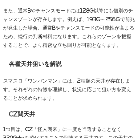
また、通常Bやチャンスモードには128G以降にも個別のチ
ャンスゾーンが存在します。例えば、193G～256Gで前兆
が発生した場合、通常Bやチャンスモードの可能性が高まる
ため、続行の判断材料になります。これらのゾーンを把握
することで、より精密な立ち回りが可能となります。
各種天井狙いを解説
スマスロ「ワンパンマン」には、2種類の天井が存在しま
す。それぞれの特徴を理解し、状況に応じて狙い方を変え
ることが求められます。
CZ間天井
1つ目は、CZ「怪人襲来」に一度も当選することなく
320G+αを消化することで到達する天井です。この天井の