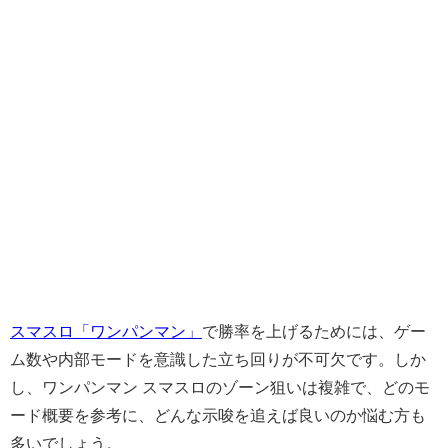
スマスロ「ワンパンマン」
で勝率を上げるためには、ゲー
ム数や内部モードを意識した立ち回りが不可欠です。しか
し、ワンパンマン スマスロのゾーン狙いは複雑で、どのモ
ード概要を参考に、どんな示唆を追えば良いのか悩む方も
多いでしょう。