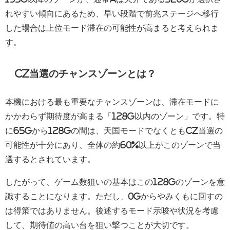
れやすい傾向にあるため、早い段階で前兆ステージへ移行
した場合は上位モード滞在の可能性が高まると考えられま
す。
CZ当選のチャンスゾーンとは？
本機における最も重要なチャンスゾーンは、滞在モードに
かかわらず期待度が高まる「128G以内のゾーン」です。特
に65Gから128Gの間は、天国モードでなくともCZ当選の
可能性が十分にあり、全体の約60%以上がこのゾーンで当
選するとされています。
したがって、ゲーム数狙いの基本はこの128Gのゾーンを意
識することになります。ただし、0Gからやみくもに回すの
は得策ではありません。後述するモード示唆や状況を考慮
して、期待値の高い台を狙い撃つことが大切です。