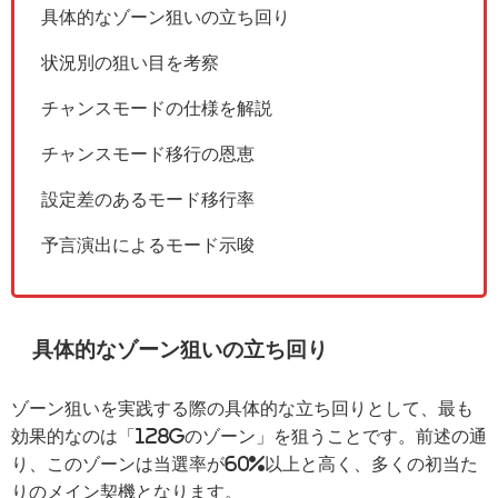
具体的なゾーン狙いの立ち回り
状況別の狙い目を考察
チャンスモードの仕様を解説
チャンスモード移行の恩恵
設定差のあるモード移行率
予言演出によるモード示唆
具体的なゾーン狙いの立ち回り
ゾーン狙いを実践する際の具体的な立ち回りとして、最も
効果的なのは「128Gのゾーン」を狙うことです。前述の通
り、このゾーンは当選率が60%以上と高く、多くの初当た
りのメイン契機となります。