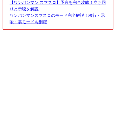
【ワンパンマン スマスロ】予言を完全攻略！立ち回
りと示唆を解説
ワンパンマンスマスロのモード完全解説！移行・示
唆・裏モードも網羅