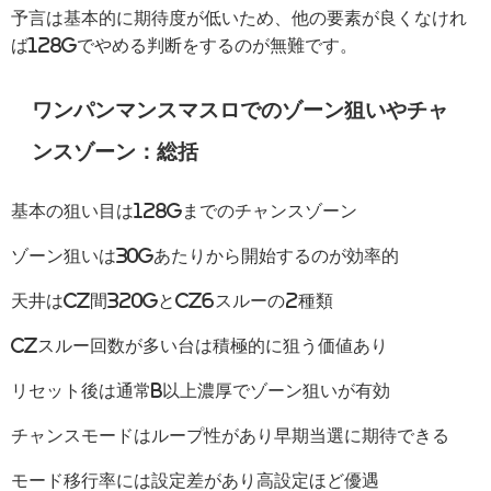
予言は基本的に期待度が低いため、他の要素が良くなけれ
ば128Gでやめる判断をするのが無難です。
ワンパンマンスマスロでのゾーン狙いやチャ
ンスゾーン：総括
基本の狙い目は128Gまでのチャンスゾーン
ゾーン狙いは30Gあたりから開始するのが効率的
天井はCZ間320GとCZ6スルーの2種類
CZスルー回数が多い台は積極的に狙う価値あり
リセット後は通常B以上濃厚でゾーン狙いが有効
チャンスモードはループ性があり早期当選に期待できる
モード移行率には設定差があり高設定ほど優遇