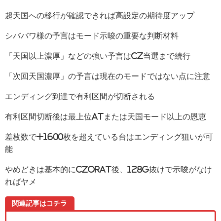
超天国への移行が確認できれば高設定の期待度アップ
シババワ様の予言はモード示唆の重要な判断材料
「天国以上濃厚」などの強い予言はCZ当選まで続行
「次回天国濃厚」の予言は現在のモードではない点に注意
エンディング到達で有利区間が切断される
有利区間切断後は最上位ATまたは天国モード以上の恩恵
差枚数で+1600枚を超えている台はエンディング狙いが可
能
やめどきは基本的にCZorAT後、128G抜けで示唆がなけ
ればヤメ
関連記事はコチラ