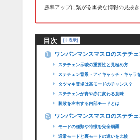
勝率アップに繋がる重要な情報の見抜き
目次
[
非表示
]
ワンパンマンスマスロのステチェ
1.
ステチェン示唆の重要性と見極め方
ステチェン背景・アイキャッチ・キャラ
タツマキ登場は高モードのチャンス？
ステチェンが青や赤に変わる意味
勝敗を左右する内部モードとは
ワンパンマンスマスロのステチェ
2.
モードの種類や特徴を完全網羅
通常モードと裏モードの違いを比較