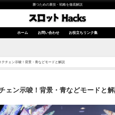
勝つための裏技・戦略を徹底解説
ホーム
お問い合わせ
お役立ちリンク集
ステチェン示唆！背景・青などモードと解説
チェン示唆！背景・青などモードと解