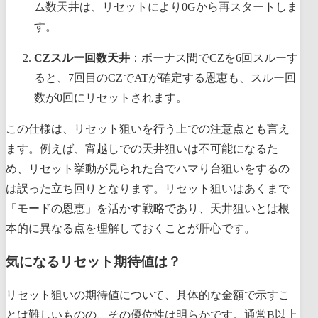
ム数天井は、リセットにより0Gから再スタートしま
す。
CZスルー回数天井
：ボーナス間でCZを6回スルーす
ると、7回目のCZでATが確定する恩恵も、スルー回
数が0回にリセットされます。
この仕様は、リセット狙いを行う上での注意点とも言え
ます。例えば、宵越しでの天井狙いは不可能になるた
め、リセット挙動が見られた台でハマり台狙いをするの
は誤った立ち回りとなります。リセット狙いはあくまで
「モードの恩恵」を活かす戦略であり、天井狙いとは根
本的に異なる点を理解しておくことが肝心です。
気になるリセット期待値は？
リセット狙いの期待値について、具体的な金額で示すこ
とは難しいものの、その優位性は明らかです。通常B以上