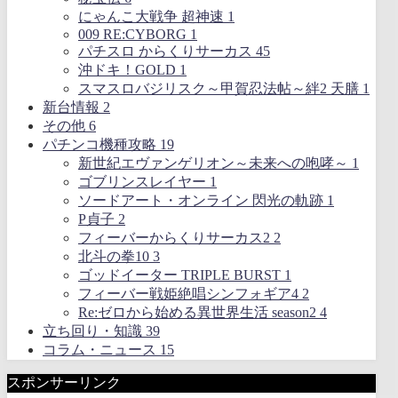
にゃんこ大戦争 超神速
1
009 RE:CYBORG
1
パチスロ からくりサーカス
45
沖ドキ！GOLD
1
スマスロバジリスク～甲賀忍法帖～絆2 天膳
1
新台情報
2
その他
6
パチンコ機種攻略
19
新世紀エヴァンゲリオン～未来への咆哮～
1
ゴブリンスレイヤー
1
ソードアート・オンライン 閃光の軌跡
1
P貞子
2
フィーバーからくりサーカス2
2
北斗の拳10
3
ゴッドイーター TRIPLE BURST
1
フィーバー戦姫絶唱シンフォギア4
2
Re:ゼロから始める異世界生活 season2
4
立ち回り・知識
39
コラム・ニュース
15
スポンサーリンク