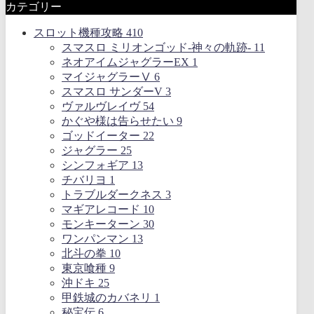
カテゴリー
スロット機種攻略
410
スマスロ ミリオンゴッド-神々の軌跡-
11
ネオアイムジャグラーEX
1
マイジャグラーⅤ
6
スマスロ サンダーV
3
ヴァルヴレイヴ
54
かぐや様は告らせたい
9
ゴッドイーター
22
ジャグラー
25
シンフォギア
13
チバリヨ
1
トラブルダークネス
3
マギアレコード
10
モンキーターン
30
ワンパンマン
13
北斗の拳
10
東京喰種
9
沖ドキ
25
甲鉄城のカバネリ
1
秘宝伝
6