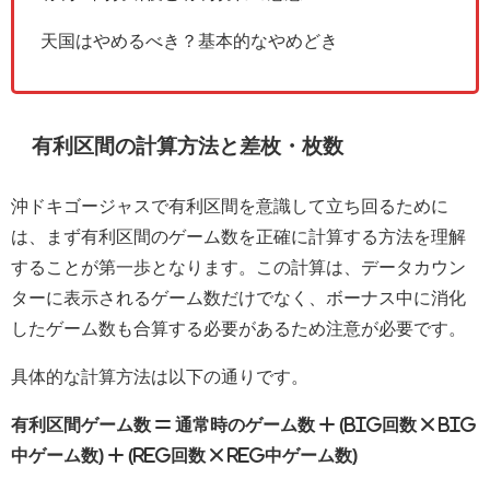
天国はやめるべき？基本的なやめどき
有利区間の計算方法と差枚・枚数
沖ドキゴージャスで有利区間を意識して立ち回るために
は、まず有利区間のゲーム数を正確に計算する方法を理解
することが第一歩となります。この計算は、データカウン
ターに表示されるゲーム数だけでなく、ボーナス中に消化
したゲーム数も合算する必要があるため注意が必要です。
具体的な計算方法は以下の通りです。
有利区間ゲーム数 = 通常時のゲーム数 + (BIG回数 × BIG
中ゲーム数) + (REG回数 × REG中ゲーム数)