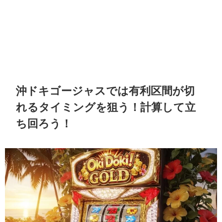
沖ドキゴージャスでは有利区間が切
れるタイミングを狙う！計算して立
ち回ろう！