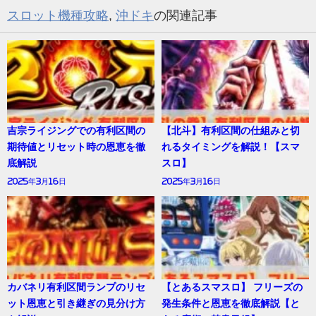
スロット機種攻略
,
沖ドキ
の関連記事
吉宗ライジングでの有利区間の
【北斗】有利区間の仕組みと切
期待値とリセット時の恩恵を徹
れるタイミングを解説！【スマ
底解説
スロ】
2025年3月16日
2025年3月16日
カバネリ有利区間ランプのリセ
【とあるスマスロ】 フリーズの
ット恩恵と引き継ぎの見分け方
発生条件と恩恵を徹底解説【と