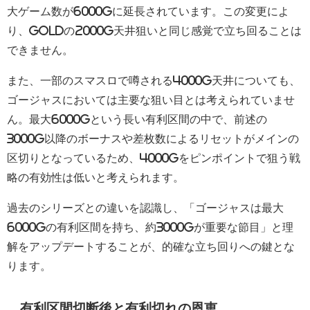
大ゲーム数が6000Gに延長されています。この変更によ
り、GOLDの2000G天井狙いと同じ感覚で立ち回ることは
できません。
また、一部のスマスロで噂される4000G天井についても、
ゴージャスにおいては主要な狙い目とは考えられていませ
ん。最大6000Gという長い有利区間の中で、前述の
3000G以降のボーナスや差枚数によるリセットがメインの
区切りとなっているため、4000Gをピンポイントで狙う戦
略の有効性は低いと考えられます。
過去のシリーズとの違いを認識し、「ゴージャスは最大
6000Gの有利区間を持ち、約3000Gが重要な節目」と理
解をアップデートすることが、的確な立ち回りへの鍵とな
ります。
有利区間切断後と有利切れの恩恵