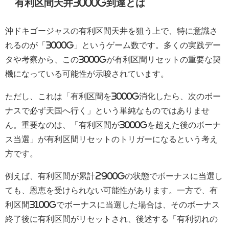
有利区間天井3000G到達とは
沖ドキゴージャスの有利区間天井を狙う上で、特に意識さ
れるのが「3000G」というゲーム数です。多くの実践デー
タや考察から、この3000Gが有利区間リセットの重要な契
機になっている可能性が示唆されています。
ただし、これは「有利区間を3000G消化したら、次のボー
ナスで必ず天国へ行く」という単純なものではありませ
ん。重要なのは、「有利区間が3000Gを超えた後のボーナ
ス当選」が有利区間リセットのトリガーになるという考え
方です。
例えば、有利区間が累計2900Gの状態でボーナスに当選し
ても、恩恵を受けられない可能性があります。一方で、有
利区間3100Gでボーナスに当選した場合は、そのボーナス
終了後に有利区間がリセットされ、後述する「有利切れの