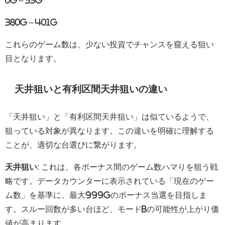
380G～401G
これらのゲーム数は、少ない投資でチャンスを窺える狙い
目となります。
天井狙いと有利区間天井狙いの違い
「天井狙い」と「有利区間天井狙い」は似ているようで、
狙っている対象が異なります。この違いを明確に理解する
ことが、適切な台選びに繋がります。
天井狙い
: これは、各ボーナス間のゲーム数ハマりを狙う戦
略です。データカウンターに表示されている「現在のゲー
ム数」を基準に、最大999Gのボーナス当選を目指しま
す。スルー回数が多い台ほど、モードBの可能性が上がり価
値が高まります。