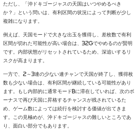
ただし、「沖ドキゴージャスの天国はいつやめるべき
か？」という問いは、有利区間の状況によって判断が少し
複雑になります。
例えば、天国モードで大きな出玉を獲得し、差枚数で有利
区間が切れた可能性が高い場合は、32Gでやめるのが賢明
です。内部状態がリセットされているため、深追いするリ
スクが高まります。
一方で、2～3連の少ない連チャンで天国が終了し、獲得枚
数も少ない場合は、有利区間が継続している可能性があり
ます。もし内部的に通常モードBに滞在していれば、次のボ
ーナスで再び天国に昇格するチャンスが残されているた
め、ゲーム数によっては続行を検討する価値が出てきま
す。この見極めが、沖ドキゴージャスの難しいところであ
り、面白い部分でもあります。