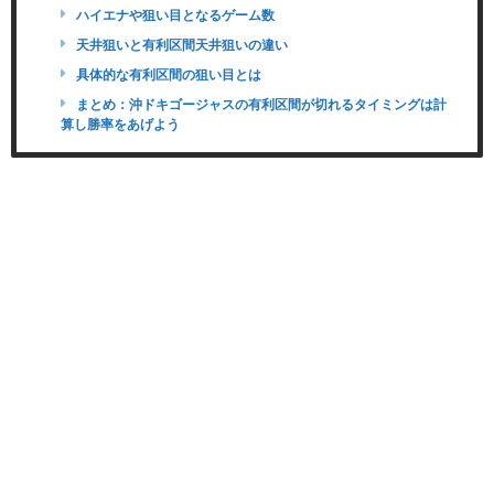
ハイエナや狙い目となるゲーム数
天井狙いと有利区間天井狙いの違い
具体的な有利区間の狙い目とは
まとめ：沖ドキゴージャスの有利区間が切れるタイミングは計
算し勝率をあげよう