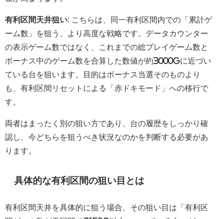
有利区間天井狙い
: こちらは、同一有利区間内での「累計ゲ
ーム数」を狙う、より高度な戦略です。データカウンター
の表示ゲーム数ではなく、これまでの総プレイゲーム数と
ボーナス中のゲーム数を合算した数値が約3000Gに近づい
ている台を狙います。目的はボーナス当選そのものより
も、有利区間リセットによる「赤ドキモード」への移行で
す。
両者はまったく別の狙い方であり、台の履歴をしっかり確
認し、今どちらを狙うべき状況なのかを判断する必要があ
ります。
具体的な有利区間の狙い目とは
有利区間天井を具体的に狙う場合、その狙い目は「有利区