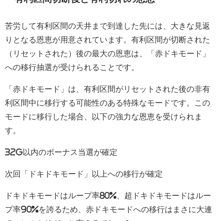
苦労して有利区間の天井まで到達した先には、大きな見返
りとなる恩恵が用意されています。有利区間が切断された
（リセットされた）後の最大の恩恵は、「赤ドキモード」
への移行抽選が受けられることです。
「赤ドキモード」は、有利区間がリセットされた後の非有
利区間中に移行する可能性のある特殊なモードです。この
モードに移行した場合、以下の強力な恩恵を受けられま
す。
32G以内のボーナス当選が確定
次回「ドキドキモード」以上への移行が確定
ドキドキモードはループ率80%、超ドキドキモードはルー
プ率90%を誇るため、赤ドキモードへの移行はまさに大連