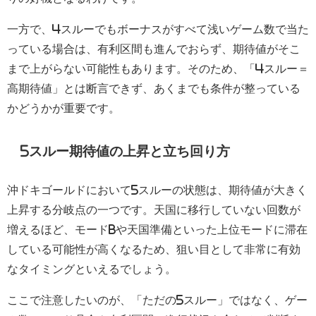
一方で、4スルーでもボーナスがすべて浅いゲーム数で当た
っている場合は、有利区間も進んでおらず、期待値がそこ
まで上がらない可能性もあります。そのため、「4スルー＝
高期待値」とは断言できず、あくまでも条件が整っている
かどうかが重要です。
5スルー期待値の上昇と立ち回り方
沖ドキゴールドにおいて5スルーの状態は、期待値が大きく
上昇する分岐点の一つです。天国に移行していない回数が
増えるほど、モードBや天国準備といった上位モードに滞在
している可能性が高くなるため、狙い目として非常に有効
なタイミングといえるでしょう。
ここで注意したいのが、「ただの5スルー」ではなく、ゲー