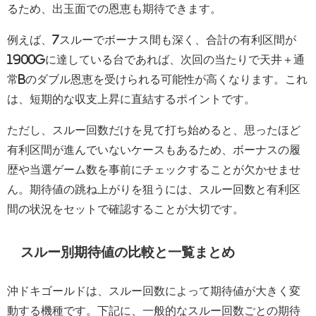
るため、出玉面での恩恵も期待できます。
例えば、7スルーでボーナス間も深く、合計の有利区間が
1900Gに達している台であれば、次回の当たりで天井＋通
常Bのダブル恩恵を受けられる可能性が高くなります。これ
は、短期的な収支上昇に直結するポイントです。
ただし、スルー回数だけを見て打ち始めると、思ったほど
有利区間が進んでいないケースもあるため、ボーナスの履
歴や当選ゲーム数を事前にチェックすることが欠かせませ
ん。期待値の跳ね上がりを狙うには、スルー回数と有利区
間の状況をセットで確認することが大切です。
スルー別期待値の比較と一覧まとめ
沖ドキゴールドは、スルー回数によって期待値が大きく変
動する機種です。下記に、一般的なスルー回数ごとの期待