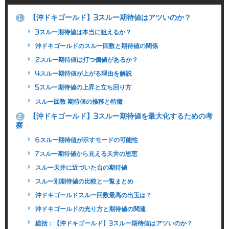
【沖ドキゴールド】3スルー期待値はアツいのか？
1.
3スルー期待値は本当に狙えるか？
沖ドキゴールドのスルー回数と期待値の関係
2スルー期待値は打つ価値があるか？
4スルー期待値が上がる理由を解説
5スルー期待値の上昇と立ち回り方
スルー回数 期待値の推移と特徴
【沖ドキゴールド】3スルー期待値を最大化するための考
2.
察
6スルー期待値が示すモードの可能性
7スルー期待値から見える天井の恩恵
スルー天井に近づいた台の期待値
スルー別期待値の比較と一覧まとめ
沖ドキゴールドスルー回数最高の出玉は？
沖ドキゴールドの光り方と期待値の関連
総括：【沖ドキゴールド】3スルー期待値はアツいのか？