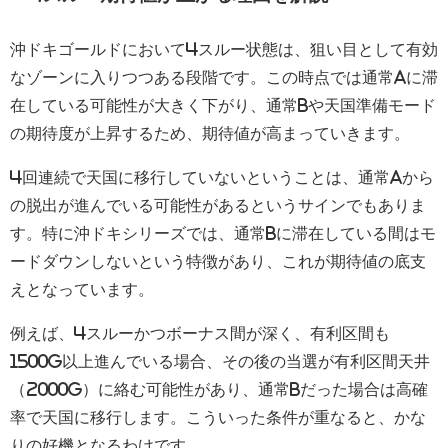
沖ドキゴールドにおいて4スルー状態は、狙い目として有効
なゾーンに入りつつある段階です。この時点では通常Aに滞
在している可能性が大きく下がり、通常Bや天国準備モード
の期待度が上昇するため、期待値が高まっていきます。
4回連続で天国に移行していないということは、通常Aから
の脱出が進んでいる可能性があるというサインでもありま
す。特に沖ドキシリーズでは、通常Bに滞在している間はモ
ードダウンしないという特徴があり、これが期待値の底支
えとなっています。
例えば、4スルーかつボーナス間が深く、有利区間も
1500G以上進んでいる場合、その後の当選が有利区間天井
（2000G）に絡む可能性があり、通常Bだった場合は高確
率で天国に移行します。こういった条件が重なると、かな
りの好機となるわけです。