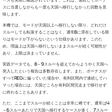
ースも実際に確認されています。これは、連続してボーナ
スに当選しながらも一度も天国へ移行しなかった回数を意
味します。
本機では、モードが天国以上へ移行しない限り、どれだけ
スルーしても転落することはなく、通常Bに滞在している限
りはモードが下がらないという仕様があります。このた
め、理論上は天国へ移行しないままスルーが続く可能性が
あり、上限は決まっていません。
実践データでも、8～9スルーを超えてからようやく天国へ
突入したという報告は多数存在します。また、ボーナスが
すべてREGに偏っていた場合や、有利区間内で連続してハ
マった場合には、天国どころか有利区間完走まで移行せず
に終わることもあります。
ただ、ここまでスルーが続くことは非常に稀です。通常は4
～6スルーあたりで天国へ移行するケースが多く、7スルー