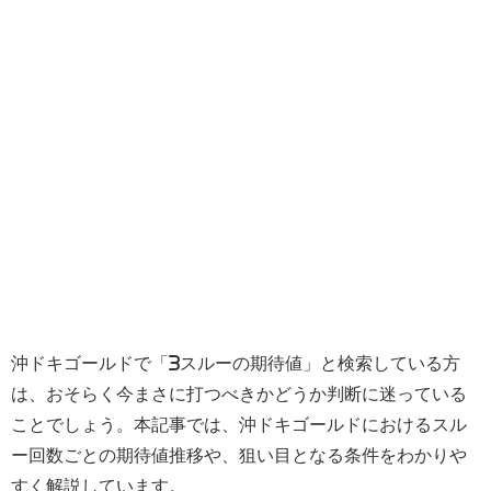
沖ドキゴールドで「3スルーの期待値」と検索している方
は、おそらく今まさに打つべきかどうか判断に迷っている
ことでしょう。本記事では、沖ドキゴールドにおけるスル
ー回数ごとの期待値推移や、狙い目となる条件をわかりや
すく解説しています。