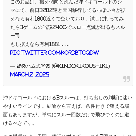
このお話は、据え傾向と読んだ沖ドキゴールドのシ
マにて、前日32B2連と天国移行してるっぽい台が据
えなら有利1800近くで空いており、試しに打ってみ
たら3ゲームの当該240Gでスロー点滅が出るもスル
ー🌪️
もし据えなら有利1881……
pic.twitter.com/kOrDBTCQDW
— 🚨🐹ハム式🐹🌺 (@kindokikoushiki)
March 2, 2025
沖ドキゴールドにおける3スルーは、打ち出しの判断に迷い
やすいラインです。結論から言えば、条件付きで狙える場
面もありますが、単純にスルー回数だけで飛びつくのは避
けるべきです。