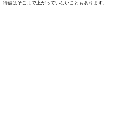
待値はそこまで上がっていないこともあります。