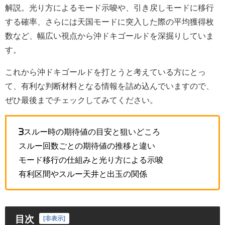
解説。光り方によるモード示唆や、引き戻しモードに移行
する確率、さらには天国モードに突入した際の平均獲得枚
数など、幅広い視点から沖ドキゴールドを深掘りしていま
す。
これから沖ドキゴールドを打とうと考えている方にとっ
て、有利な判断材料となる情報を詰め込んでいますので、
ぜひ最後までチェックしてみてください。
3スルー時の期待値の目安と狙いどころ
スルー回数ごとの期待値の推移と違い
モード移行の仕組みと光り方による示唆
有利区間やスルー天井と出玉の関係
目次
[
非表示
]