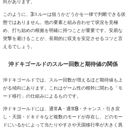
向があります。
このように、3スルーは狙うかどうかを一律で判断できる状
態ではありません。他の要素と組み合わせて状況を見極
め、打ち始めの根拠を明確に持つことが重要です。安易な
突撃を避けることが、長期的に収支を安定させるコツと言
えるでしょう。
沖ドキゴールドのスルー回数と期待値の関係
沖ドキゴールドでは、スルー回数が増えるほど期待値も上
がる傾向にあります。これはゲーム性の根幹に関わる「モ
ード移行」の仕組みによるものです。
沖ドキゴールドには、通常A・通常B・チャンス・引き戻
し・天国・ドキドキなど複数のモードが存在し、どのモー
ドにいるかによって当たりやすさや天国移行率が大きく異