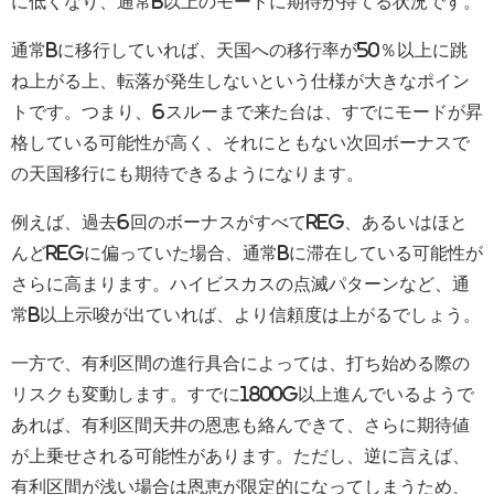
に低くなり、通常B以上のモードに期待が持てる状況です。
通常Bに移行していれば、天国への移行率が50％以上に跳
ね上がる上、転落が発生しないという仕様が大きなポイン
トです。つまり、6スルーまで来た台は、すでにモードが昇
格している可能性が高く、それにともない次回ボーナスで
の天国移行にも期待できるようになります。
例えば、過去6回のボーナスがすべてREG、あるいはほと
んどREGに偏っていた場合、通常Bに滞在している可能性が
さらに高まります。ハイビスカスの点滅パターンなど、通
常B以上示唆が出ていれば、より信頼度は上がるでしょう。
一方で、有利区間の進行具合によっては、打ち始める際の
リスクも変動します。すでに1800G以上進んでいるようで
あれば、有利区間天井の恩恵も絡んできて、さらに期待値
が上乗せされる可能性があります。ただし、逆に言えば、
有利区間が浅い場合は恩恵が限定的になってしまうため、