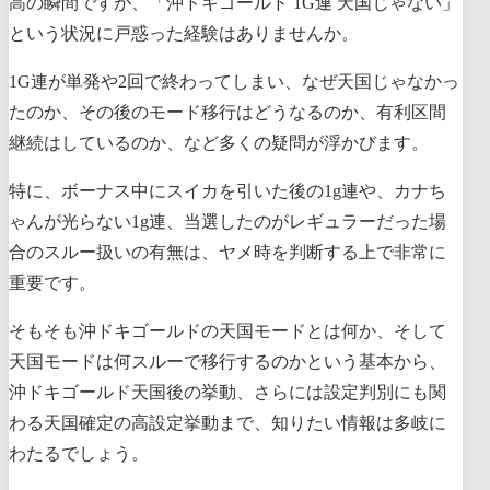
高の瞬間ですが、「沖ドキゴールド 1G連 天国じゃない」
という状況に戸惑った経験はありませんか。
1G連が単発や2回で終わってしまい、なぜ天国じゃなかっ
たのか、その後のモード移行はどうなるのか、有利区間
継続はしているのか、など多くの疑問が浮かびます。
特に、ボーナス中にスイカを引いた後の1g連や、カナち
ゃんが光らない1g連、当選したのがレギュラーだった場
合のスルー扱いの有無は、ヤメ時を判断する上で非常に
重要です。
そもそも沖ドキゴールドの天国モードとは何か、そして
天国モードは何スルーで移行するのかという基本から、
沖ドキゴールド天国後の挙動、さらには設定判別にも関
わる天国確定の高設定挙動まで、知りたい情報は多岐に
わたるでしょう。