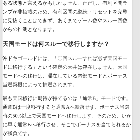
ある状態と言えるかもしれません。ただし、有利区間ラ
ンプが非搭載のため、有利区間の継続・リセットを完璧
に見抜くことはできず、あくまでゲーム数やスルー回数
からの推測となります。
天国モードは何スルーで移行しますか？
沖ドキゴールドには、「〇回スルーすれば必ず天国モー
ドに移行する」という確定の天井は存在しません。天国
モードへの移行は、滞在している内部モードとボーナス
当選契機によって抽選されます。
最も天国移行に期待が持てるのは「通常B」モードです。
通常Bは一度移行すると通常Aへ転落せず、ボーナス当選
時の50%以上で天国モードへ移行します。そのため、いか
に早く通常Bへ移行させ、そこでボーナスを当てられるか
が勝負です。