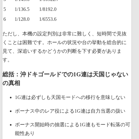
5
1/136.5
1/8192.0
6
1/128.0
1/6553.6
ただし、本機の設定判別は非常に難しく、短時間で見抜
くことは困難です。ホールの状況や台の挙動を総合的に
見て、深追いするかどうかの判断を下す必要がありま
す。
総括：沖ドキゴールドでの1G連は天国じゃない
の真相
1G連は必ずしも天国モードへの移行を意味しない
ボーナス中のレア役による1G連は自力当選の扱い
ボーナス開始時の抽選による1G連もモード転落の可
能性あり