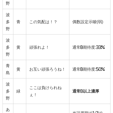
野
波
多
青
この気配は！？
偶数設定示唆(弱)
野
波
多
黄
頑張れよ！
通常B期待度:33%
野
青
黄
お互い頑張ろうね！
通常B期待度:50%
島
波
ここは負けられね
多
緑
通常B以上濃厚
ぇ！
野
あ