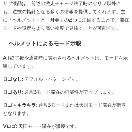
サブ液晶は、前述の激走チャージ終了時のセリフ以外に
も、遊技の指針となる多くの情報を提供してくれます。主
に「ヘルメット」と「舟券」の2つに注目することで、滞在
モードや設定をより高い精度で見抜くことが可能です。
ヘルメットによるモード示唆
AT終了後や通常時に表示されるヘルメットは、モードを示
唆しています。
ロゴなし
: デフォルトパターンです。
ロゴあり
: 通常Bモード滞在の可能性がアップします。
ロゴ＋キラキラ
: 通常Bモードまたは天国モード滞在が濃厚
となります。
Vロゴ
: 天国モード滞在が濃厚です。