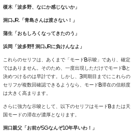
榎木「波多野、なにか感じないか」
洞口Jr.「青島さんは渡さない！」
蒲生「おもしろくなってきたのう」
浜岡「波多野!! 洞口Jrに負けんなよ」
これらのセリフは、あくまで「モードB示唆」であり、確定
ではありません。そのため、一度出現しただけでモードBと
決めつけるのは早計です。しかし、3周期目までにこれらの
セリフが複数回確認できるようなら、モードB滞在の信頼度
は大きく高まります。
さらに強力な示唆として、以下のセリフはモードBまたは天
国モードの滞在が濃厚となります。
洞口親父「お前がSGなんぞ10年早いわ！」