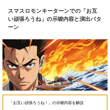
スマスロモンキーターンでの「お互
い頑張ろうね」の示唆内容と演出パタ
ーン
「お互い頑張ろうね！」の示唆内容を解説