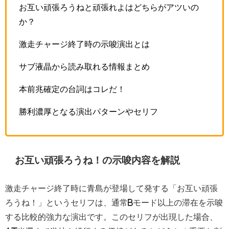
お互い頑張ろうねと頑張れよはどちらがアツいの
か？
激走チャージ終了時の示唆演出とは
サブ液晶から読み取れる情報まとめ
本前兆確定の台詞はコレだ！
勝利濃厚となる演出パターンやセリフ
お互い頑張ろうね！の示唆内容を解説
激走チャージ終了時に青島が登場して発する「お互い頑張
ろうね！」というセリフは、通常Bモード以上の滞在を示唆
する比較的強力な演出です。このセリフが出現した場合、