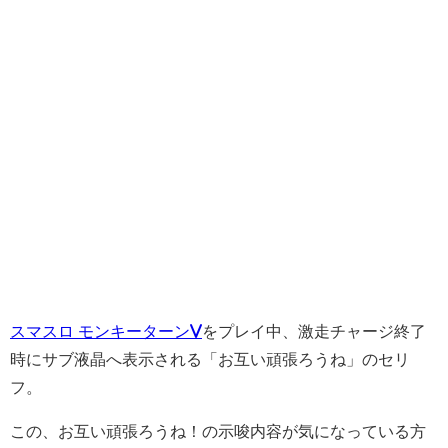
スマスロ モンキーターンV
をプレイ中、激走チャージ終了
時にサブ液晶へ表示される「お互い頑張ろうね」のセリ
フ。
この、お互い頑張ろうね！の示唆内容が気になっている方