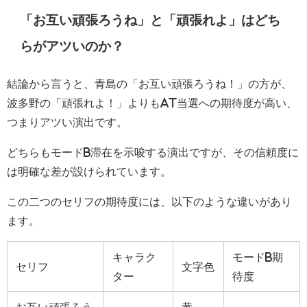
「お互い頑張ろうね」と「頑張れよ」はどち
らがアツいのか？
結論から言うと、青島の「お互い頑張ろうね！」の方が、
波多野の「頑張れよ！」よりもAT当選への期待度が高い、
つまりアツい演出です。
どちらもモードB滞在を示唆する演出ですが、その信頼度に
は明確な差が設けられています。
この二つのセリフの期待度には、以下のような違いがあり
ます。
キャラク
モードB期
セリフ
文字色
ター
待度