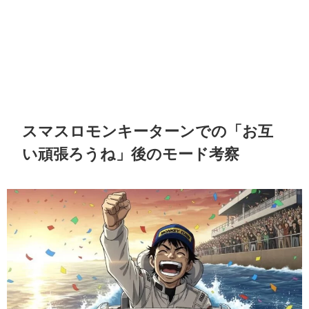
スマスロモンキーターンでの「お互
い頑張ろうね」後のモード考察