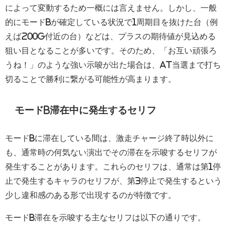
によって変動するため一概には言えません。しかし、一般
的にモードBが確定している状況で1周期目を抜けた台（例
えば200G付近の台）などは、プラスの期待値が見込める
狙い目となることが多いです。そのため、「お互い頑張ろ
うね！」のような強い示唆が出た場合は、AT当選まで打ち
切ることで勝利に繋がる可能性が高まります。
モードB滞在中に発生するセリフ
モードBに滞在している間は、激走チャージ終了時以外に
も、通常時の何気ない演出でその滞在を示唆するセリフが
発生することがあります。これらのセリフは、通常は第1停
止で発生するキャラのセリフが、第3停止で発生するという
少し違和感のある形で出現するのが特徴です。
モードB滞在を示唆する主なセリフは以下の通りです。