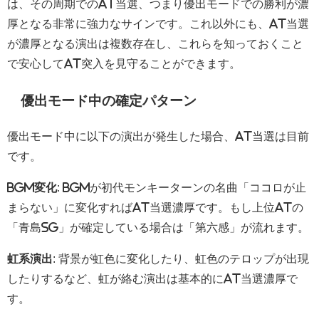
は、その周期でのAT当選、つまり優出モードでの勝利が濃
厚となる非常に強力なサインです。これ以外にも、AT当選
が濃厚となる演出は複数存在し、これらを知っておくこと
で安心してAT突入を見守ることができます。
優出モード中の確定パターン
優出モード中に以下の演出が発生した場合、AT当選は目前
です。
BGM変化
: BGMが初代モンキーターンの名曲「ココロが止
まらない」に変化すればAT当選濃厚です。もし上位ATの
「青島SG」が確定している場合は「第六感」が流れます。
虹系演出
: 背景が虹色に変化したり、虹色のテロップが出現
したりするなど、虹が絡む演出は基本的にAT当選濃厚で
す。