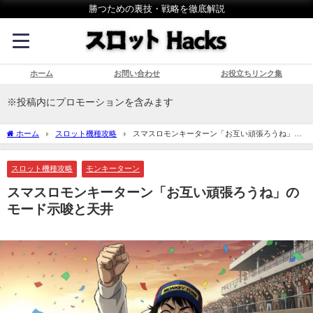
勝つための裏技・戦略を徹底解説
ホーム
お問い合わせ
お役立ちリンク集
※投稿内にプロモーションを含みます
ホーム
スロット機種攻略
スマスロモンキーターン「お互い頑張ろうね」の
モード示唆と天井
スロット機種攻略
モンキーターン
スマスロモンキーターン「お互い頑張ろうね」の
モード示唆と天井