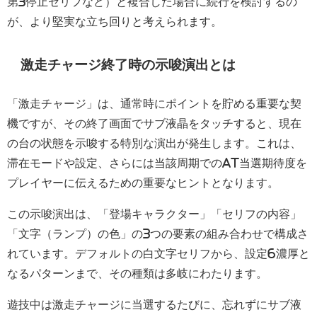
第3停止セリフなど）と複合した場合に続行を検討するの
が、より堅実な立ち回りと考えられます。
激走チャージ終了時の示唆演出とは
「激走チャージ」は、通常時にポイントを貯める重要な契
機ですが、その終了画面でサブ液晶をタッチすると、現在
の台の状態を示唆する特別な演出が発生します。これは、
滞在モードや設定、さらには当該周期でのAT当選期待度を
プレイヤーに伝えるための重要なヒントとなります。
この示唆演出は、「登場キャラクター」「セリフの内容」
「文字（ランプ）の色」の3つの要素の組み合わせで構成さ
れています。デフォルトの白文字セリフから、設定6濃厚と
なるパターンまで、その種類は多岐にわたります。
遊技中は激走チャージに当選するたびに、忘れずにサブ液