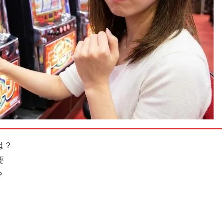
は？
要
？