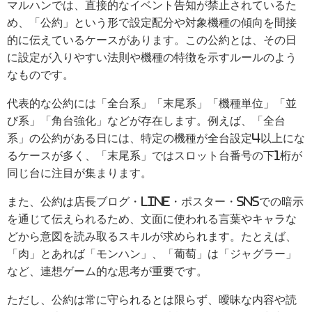
マルハンでは、直接的なイベント告知が禁止されているた
め、「公約」という形で設定配分や対象機種の傾向を間接
的に伝えているケースがあります。この公約とは、その日
に設定が入りやすい法則や機種の特徴を示すルールのよう
なものです。
代表的な公約には「全台系」「末尾系」「機種単位」「並
び系」「角台強化」などが存在します。例えば、「全台
系」の公約がある日には、特定の機種が全台設定4以上にな
るケースが多く、「末尾系」ではスロット台番号の下1桁が
同じ台に注目が集まります。
また、公約は店長ブログ・LINE・ポスター・SNSでの暗示
を通じて伝えられるため、文面に使われる言葉やキャラな
どから意図を読み取るスキルが求められます。たとえば、
「肉」とあれば「モンハン」、「葡萄」は「ジャグラー」
など、連想ゲーム的な思考が重要です。
ただし、公約は常に守られるとは限らず、曖昧な内容や読