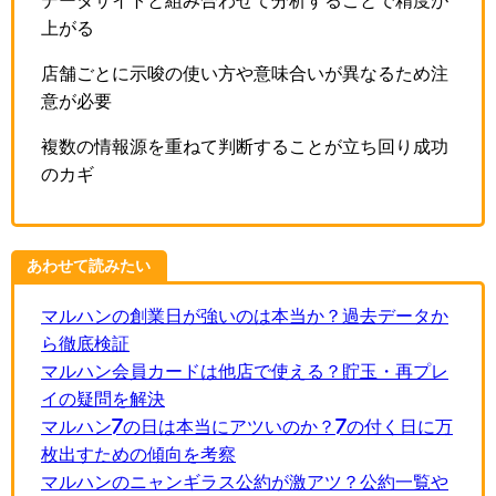
データサイトと組み合わせて分析することで精度が
上がる
店舗ごとに示唆の使い方や意味合いが異なるため注
意が必要
複数の情報源を重ねて判断することが立ち回り成功
のカギ
あわせて読みたい
マルハンの創業日が強いのは本当か？過去データか
ら徹底検証
マルハン会員カードは他店で使える？貯玉・再プレ
イの疑問を解決
マルハン7の日は本当にアツいのか？7の付く日に万
枚出すための傾向を考察
マルハンのニャンギラス公約が激アツ？公約一覧や