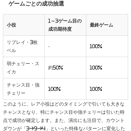
ゲームごとの成功抽選
1～3ゲーム目の
小役
最終ゲーム
成功期待度
リプレイ・3枚
-
100%
ベル
弱チェリー・ス
約50%
100%
イカ
チャンス目・強
100%
100%
チェリー
このように、レア小役はどのタイミングで引いても大きな
チャンスとなり、特にチャンス目や強チェリーは引いた時
点で成功が確定します。また、演出にも注目で、カウント
ダウンが「3→9→4」といった特殊なパターンに変化した