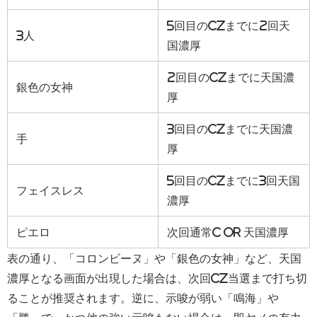
5回目のCZまでに2回天
3人
国濃厚
2回目のCZまでに天国濃
銀色の女神
厚
3回目のCZまでに天国濃
手
厚
5回目のCZまでに3回天国
フェイスレス
濃厚
ピエロ
次回通常C or 天国濃厚
表の通り、「コロンビーヌ」や「銀色の女神」など、天国
濃厚となる画面が出現した場合は、次回CZ当選まで打ち切
ることが推奨されます。逆に、示唆が弱い「鳴海」や