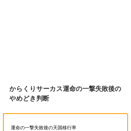
からくりサーカス運命の一撃失敗後の
やめどき判断
運命の一撃失敗後の天国移行率