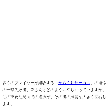
多くのプレイヤーが経験する「
からくりサーカス
」の運命
の一撃失敗後、皆さんはどのように立ち回っていますか。
この重要な局面での選択が、その後の展開を大きく左右し
ます。