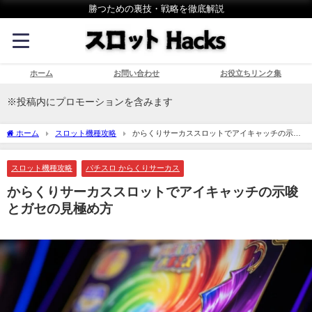
勝つための裏技・戦略を徹底解説
ホーム
お問い合わせ
お役立ちリンク集
※投稿内にプロモーションを含みます
ホーム
スロット機種攻略
からくりサーカススロットでアイキャッチの示唆
とガセの見極め方
スロット機種攻略
パチスロ からくりサーカス
からくりサーカススロットでアイキャッチの示唆
とガセの見極め方