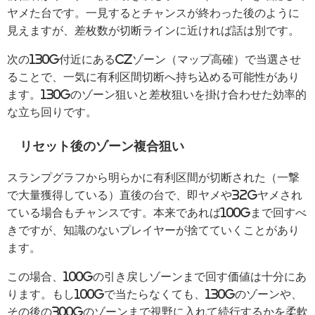
ヤメた台です。一見するとチャンスが終わった後のように
見えますが、差枚数が切断ラインに近ければ話は別です。
次の130G付近にあるCZゾーン（マップ高確）で当選させ
ることで、一気に有利区間切断へ持ち込める可能性があり
ます。130Gのゾーン狙いと差枚狙いを掛け合わせた効率的
な立ち回りです。
リセット後のゾーン複合狙い
スランプグラフから明らかに有利区間が切断された（一撃
で大量獲得している）直後の台で、即ヤメや32Gヤメされ
ている場合もチャンスです。本来であれば100Gまで回すべ
きですが、知識のないプレイヤーが捨てていくことがあり
ます。
この場合、100Gの引き戻しゾーンまで回す価値は十分にあ
ります。もし100Gで当たらなくても、130Gのゾーンや、
その後の300Gのゾーンまで視野に入れて続行するかを柔軟