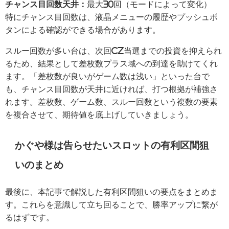
チャンス目回数天井：
最大30回（モードによって変化）
特にチャンス目回数は、液晶メニューの履歴やプッシュボ
タンによる確認ができる場合があります。
スルー回数が多い台は、次回CZ当選までの投資を抑えられ
るため、結果として差枚数プラス域への到達を助けてくれ
ます。「差枚数が良いがゲーム数は浅い」といった台で
も、チャンス目回数が天井に近ければ、打つ根拠が補強さ
れます。差枚数、ゲーム数、スルー回数という複数の要素
を複合させて、期待値を底上げしていきましょう。
かぐや様は告らせたいスロットの有利区間狙
いのまとめ
最後に、本記事で解説した有利区間狙いの要点をまとめま
す。これらを意識して立ち回ることで、勝率アップに繋が
るはずです。