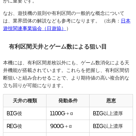
かに重要です。
なお、遊技機の規則や有利区間の一般的な概念について
は、業界団体の解説なども参考になります。 （出典：
日本
遊技関連事業協会（日遊協）
）
有利区間天井とゲーム数による狙い目
本機には、有利区間差枚以外にも、ゲーム数消化による天
井機能が搭載されています。これらを把握し、有利区間切
断狙いと組み合わせることで、より期待値の高い複合的な
立ち回りが可能になります。
天井の種類
発動条件
恩恵
BIG後
1100G＋α
BIG以上濃厚
REG後
900G＋α
BIG以上濃厚