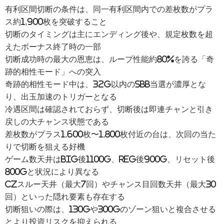
有利区間切断の条件は、同一有利区間内での差枚数がプラ
ス約1,900枚を突破すること
切断のタイミングは主にエンディング後や、規定枚数を超
えたボーナス終了時の一部
切断成功時の最大の恩恵は、ループ性能約80%を誇る「奇
跡的相性モード」への突入
奇跡的相性モード中は、32G以内のSBB当選が濃厚とな
り、出玉加速のトリガーとなる
冷遇区間は確認されておらず、切断後は即連チャンと引き
戻しの大チャンス状態である
差枚数がプラス1,600枚〜1,800枚付近の台は、次回の当た
りで切断を狙える好機
ゲーム数天井はBIG後1100G、REG後900G、リセット後
800Gと状況により異なる
CZスルー天井（最大7回）やチャンス目回数天井（最大30
回）といった隠れ要素も存在する
切断狙いの際は、130Gや300Gのゾーン狙いと複合させる
とより投資リスクを抑えられる