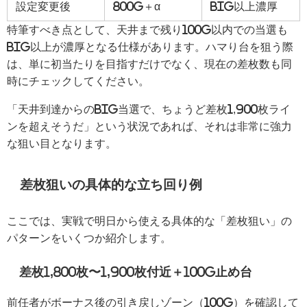
設定変更後
800G＋α
BIG以上濃厚
特筆すべき点として、天井まで残り100G以内での当選も
BIG以上が濃厚となる仕様があります。ハマり台を狙う際
は、単に初当たりを目指すだけでなく、現在の差枚数も同
時にチェックしてください。
「天井到達からのBIG当選で、ちょうど差枚1,900枚ライ
ンを超えそうだ」という状況であれば、それは非常に強力
な狙い目となります。
差枚狙いの具体的な立ち回り例
ここでは、実戦で明日から使える具体的な「差枚狙い」の
パターンをいくつか紹介します。
差枚1,800枚〜1,900枚付近＋100G止め台
前任者がボーナス後の引き戻しゾーン（100G）を確認して