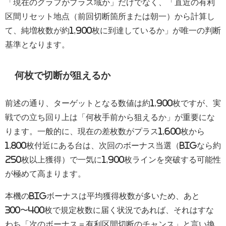
「現在のグラフがプラス域か」だけでなく、「直近の有利
区間リセット地点（前回切断箇所または朝一）から計算し
て、純増枚数が約1,900枚に到達しているか」が唯一の判断
基準となります。
何枚で切断が狙えるか
前述の通り、ターゲットとなる数値は約1,900枚ですが、実
戦での立ち回り上は「何枚手前から狙えるか」が重要にな
ります。一般的に、現在の差枚数がプラス1,600枚から
1,800枚付近にある台は、次回のボーナス当選（BIGなら約
250枚以上獲得）で一気に1,900枚ラインを突破する可能性
が極めて高まります。
本機のBIGボーナスは平均獲得枚数が多いため、あと
300〜400枚で規定枚数に届く状況であれば、それはすな
わち「次のボーナス＝有利区間切断のチャンス」と言い換