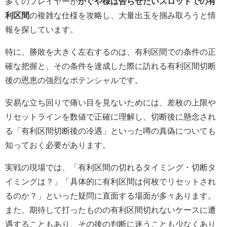
多くのプレイヤーが
かぐや様は告らせたいスロットでの有
利区間
の複雑な仕様を攻略し、大量出玉を掴み取ろうと情
報を探しています。
特に、勝敗を大きく左右するのは、有利区間での条件の正
確な把握と、その条件を達成した際に訪れる有利区間切断
後の恩恵の強烈なポテンシャルです。
安易な立ち回りで痛い目を見ないためには、差枚の上限や
リセットラインを数値で正確に理解し、切断後に懸念され
る「有利区間切断後の冷遇」といった噂の真偽についても
知っておく必要があります。
実戦の現場では、「有利区間の切れるタイミング・切断タ
イミングは？」「具体的に有利区間は何枚でリセットされ
るのか？」といった疑問に直面する場面が多々あります。
また、期待して打ったものの有利区間切れないケースに遭
遇することもあり、その後の判断に迷うことも少なくあり