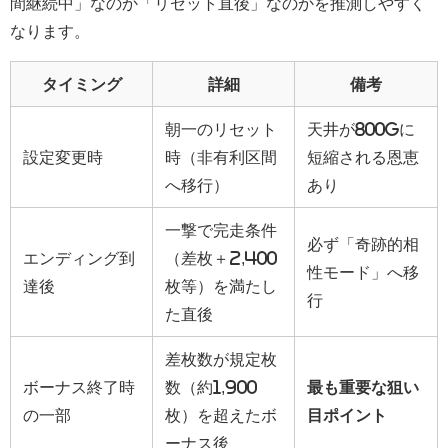
間継続中」なのか「リセット直後」なのかを推測しやすく
なります。
タイミング
詳細
備考
朝一のリセット
天井が800Gに
設定変更時
時（非有利区間
短縮される恩恵
へ移行）
あり
一撃で完走条件
必ず「奇跡的相
エンディング到
（差枚＋2,400
性モード」へ移
達後
枚等）を満たし
行
た直後
差枚数が規定枚
ボーナス終了時
数（約1,900
最も重要な狙い
の一部
枚）を超えたボ
目ポイント
ーナス後