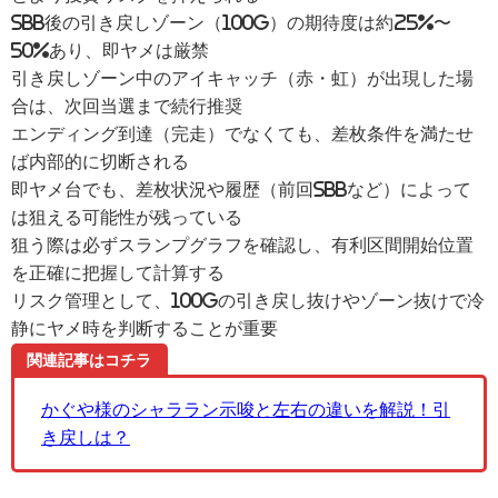
SBB後の引き戻しゾーン（100G）の期待度は約25%〜
50%あり、即ヤメは厳禁
引き戻しゾーン中のアイキャッチ（赤・虹）が出現した場
合は、次回当選まで続行推奨
エンディング到達（完走）でなくても、差枚条件を満たせ
ば内部的に切断される
即ヤメ台でも、差枚状況や履歴（前回SBBなど）によって
は狙える可能性が残っている
狙う際は必ずスランプグラフを確認し、有利区間開始位置
を正確に把握して計算する
リスク管理として、100Gの引き戻し抜けやゾーン抜けで冷
静にヤメ時を判断することが重要
関連記事はコチラ
かぐや様のシャララン示唆と左右の違いを解説！引
き戻しは？