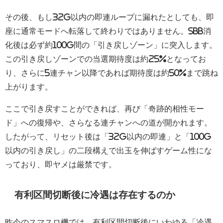
その後、もし32G以内の即連ループに漏れたとしても、即
座に通常モードへ転落して終わりではありません。SBB消
化後は必ず約100G間の「引き戻しゾーン」に突入します。
この引き戻しゾーンでの当選期待度は約25%となってお
り、さらに5連チャン以降であれば期待度は約50%まで跳ね
上がります。
ここで引き戻すことができれば、再び「奇跡的相性モー
ド」への復帰や、さらなる連チャンへの道が開かれます。
したがって、リセット後は「32G以内の即連」と「100G
以内の引き戻し」の二段構えで出玉を伸ばすゲーム性にな
っており、即ヤメは厳禁です。
有利区間切断後に冷遇は存在するのか
昨今のスマスロ機では、有利区間切断後にいわゆる「冷遇