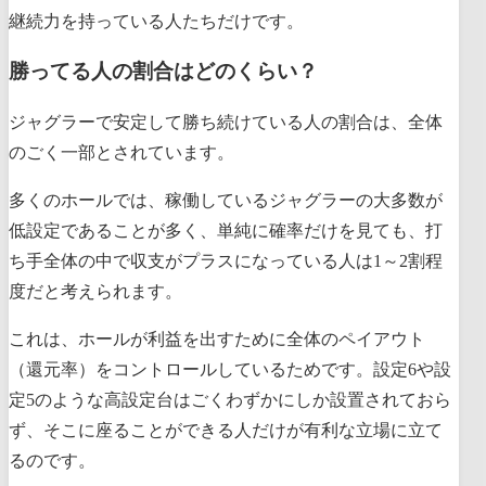
継続力を持っている人たちだけです。
勝ってる人の割合はどのくらい？
ジャグラーで安定して勝ち続けている人の割合は、全体
のごく一部とされています。
多くのホールでは、稼働しているジャグラーの大多数が
低設定であることが多く、単純に確率だけを見ても、打
ち手全体の中で収支がプラスになっている人は1～2割程
度だと考えられます。
これは、ホールが利益を出すために全体のペイアウト
（還元率）をコントロールしているためです。設定6や設
定5のような高設定台はごくわずかにしか設置されておら
ず、そこに座ることができる人だけが有利な立場に立て
るのです。