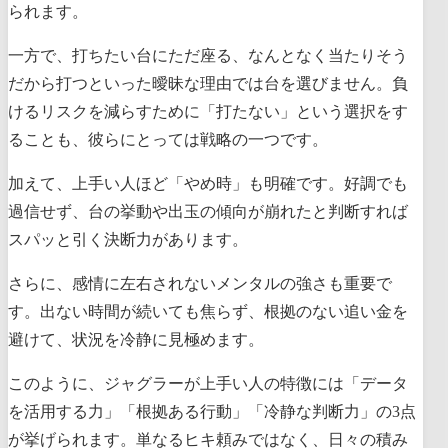
られます。
一方で、打ちたい台にただ座る、なんとなく当たりそう
だから打つといった曖昧な理由では台を選びません。負
けるリスクを減らすために「打たない」という選択をす
ることも、彼らにとっては戦略の一つです。
加えて、上手い人ほど「やめ時」も明確です。好調でも
過信せず、台の挙動や出玉の傾向が崩れたと判断すれば
スパッと引く決断力があります。
さらに、感情に左右されないメンタルの強さも重要で
す。出ない時間が続いても焦らず、根拠のない追い金を
避けて、状況を冷静に見極めます。
このように、ジャグラーが上手い人の特徴には「データ
を活用する力」「根拠ある行動」「冷静な判断力」の3点
が挙げられます。単なるヒキ頼みではなく、日々の積み