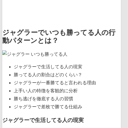
ジャグラーでいつも勝ってる人の行
動パターンとは？
ジャグラーで生活してる人の現実
勝ってる人の割合はどのくらい？
ジャグラーが一番勝てると言われる理由
上手い人の特徴を客観的に分析
勝ち逃げを徹底する人の習慣
ジャグラーで差枚で勝てる仕組み
ジャグラーで生活してる人の現実