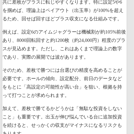
共に差枚がプラスに転じやすくなります。特に設定5や6
を掴めば、理論上はペイアウト（出玉率）が100%を超え
るため、回せば回すほどプラス収支になる仕組みです。
例えば、設定6のアイムジャグラーは機械割が約105%前後
あり、8000回転回すと約1200枚（約24,000円）程度のプラ
スが見込めます。ただし、これはあくまで理論上の数字
であり、実際の展開では波があります。
そのため、差枚で勝つには台選びの精度を高めることが
必要です。ホールの傾向、設定配分、前日のデータなど
をもとに「高設定の可能性が高い台」を狙い、根拠を持
って打つことが求められます。
加えて、差枚で勝てるかどうかは「無駄な投資をしない
こと」も重要です。出玉が伸び悩んでいる台に追加投資
を続けると、せっかくの収支がマイナスになるリスクも
あります。