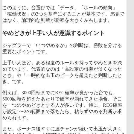
このように、台選びでは「データ」「ホールの傾向」
「稼働状況」の3つを基準にすることが基本です。感覚で
はなく、論理的な判断が勝率を大きく左右します。
やめどきが上手い人が意識するポイント
ジャグラーで「いつやめるか」の判断は、勝敗を分ける
重要なポイントです。
上手い人ほど、ある程度のルールを持ってやめどきを決
めています。代表的なのは「高設定の根拠が薄くなった
とき」や「一時的な出玉のピークを超えたと判断したと
き」です。
例えば、3000回転までにREG確率が良かった台でも、
5000回転を超えたあたりで確率が崩れてきた場合、そこ
を一つのやめどきとする人が多いです。特に、REG確率
が設定1〜2の範囲まで落ちたら、粘らずやめる判断が求
められます。
また、ボーナス後すぐに連チャンが続いて出玉が大きく