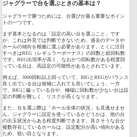
ジャグラーで台を選ぶときの基本は？
ジャグラーで勝つためには、台選びが最も重要なポイン
トの一つです。
まず基本となるのは「設定の高い台を選ぶこと」です
が、これは外見では判断できないため、過去のデータや
ホールの傾向を根拠に選ぶ必要があります。とくに注目
すべきはREG（レギュラーボーナス）の回数と総回転数
です。REG出現率が高く、なおかつ回転数がある程度回
っている台は、高設定の可能性があるとされています。
例えば、3000回転以上回っていて、BIGとREGがバランス
良く出ている台は候補に入れても良いでしょう。一方
で、BIGに偏っている台や、極端に回転数が少ない台は設
定の判断が難しく、リスクが高くなります。
また、台を選ぶ際は「ホール全体の状況」も見逃せませ
ん。ジャグラーに設定を使っているかどうかは、他の台
の出玉状況からある程度判断できます。良さそうな台が
複数存在しているホールは、設定配分が高い傾向がある
ため、狙い目となります。