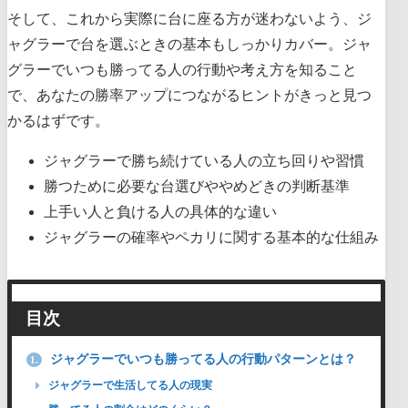
そして、これから実際に台に座る方が迷わないよう、ジ
ャグラーで台を選ぶときの基本もしっかりカバー。ジャ
グラーでいつも勝ってる人の行動や考え方を知ること
で、あなたの勝率アップにつながるヒントがきっと見つ
かるはずです。
ジャグラーで勝ち続けている人の立ち回りや習慣
勝つために必要な台選びややめどきの判断基準
上手い人と負ける人の具体的な違い
ジャグラーの確率やペカリに関する基本的な仕組み
目次
ジャグラーでいつも勝ってる人の行動パターンとは？
1.
ジャグラーで生活してる人の現実